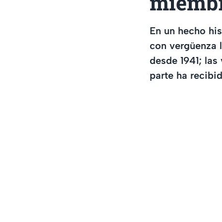
miembr
En un hecho his
con vergüenza 
desde 1941; las
parte ha recibi