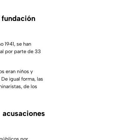
 fundación
ño 1941, se han
al por parte de 33
os eran niños y
De igual forma, las
naristas, de los
s acusaciones
 públicos por