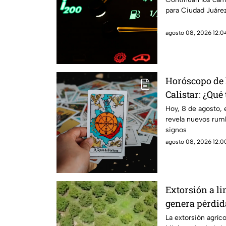
para Ciudad Juárez
agosto 08, 2026 12:04
Horóscopo de 
Calistar: ¿Qué 
sábado?
Hoy, 8 de agosto, 
revela nuevos rumb
signos
agosto 08, 2026 12:00
Extorsión a l
genera pérdid
Michoacán
La extorsión agríc