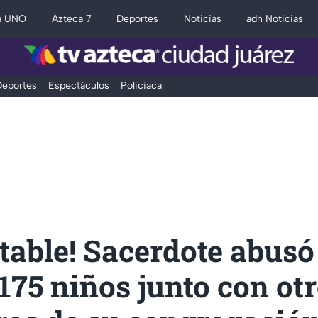
a UNO
Azteca 7
Deportes
Noticias
adn Noticias
eportes
Espectáculos
Policiaca
table! Sacerdote abusó 
75 niños junto con ot