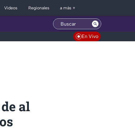
Regionales
Videos
a más +
En Vivo
de al
ros