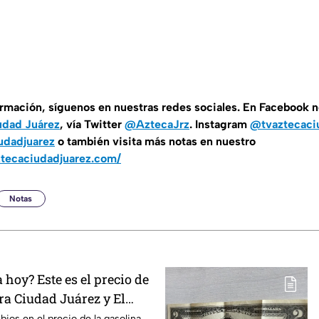
ormación, síguenos en nuestras redes sociales. En Facebook 
udad Juárez
, vía Twitter
@AztecaJrz
. Instagram
@tvaztecaci
udadjuarez
o también visita más notas en nuestro
ztecaciudadjuarez.com/
Notas
hoy? Este es el precio de
ra Ciudad Juárez y El
ios en el precio de la gasolina