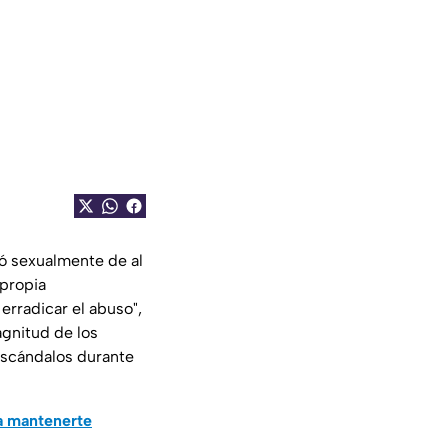
só sexualmente de al
 propia
erradicar el abuso",
agnitud de los
 escándalos durante
a mantenerte