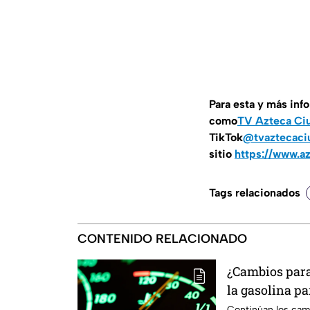
Para esta y más inf
como
TV Azteca Ci
TikTok
@tvaztecaci
sitio
https://www.a
Tags relacionados
CONTENIDO RELACIONADO
¿Cambios para 
la gasolina pa
Paso
Continúan los camb