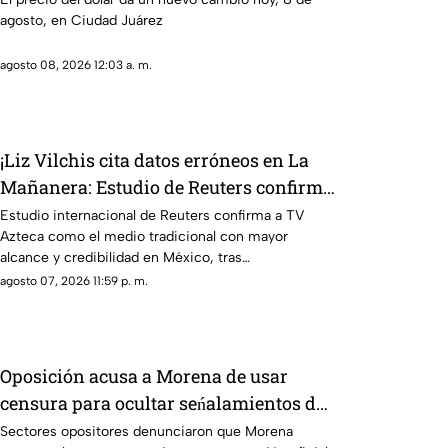
agosto, en Ciudad Juárez
agosto 08, 2026 12:03 a. m.
¡Liz Vilchis cita datos erróneos en La
Mañanera: Estudio de Reuters confirma
liderazgo de TV Azteca en alcance y
Estudio internacional de Reuters confirma a TV
Azteca como el medio tradicional con mayor
credibilidad
alcance y credibilidad en México, tras
inconsistencias en La Mañanera
agosto 07, 2026 11:59 p. m.
Oposición acusa a Morena de usar
censura para ocultar seńalamientos de
narcopolítica
Sectores opositores denunciaron que Morena