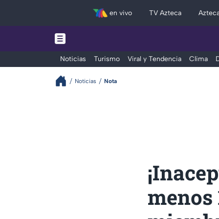
en vivo
TV Azteca
Aztec
Noticias
Turismo
Viral y Tendencia
Clima
D
Noticias
Nota
¡Inacep
menos 1