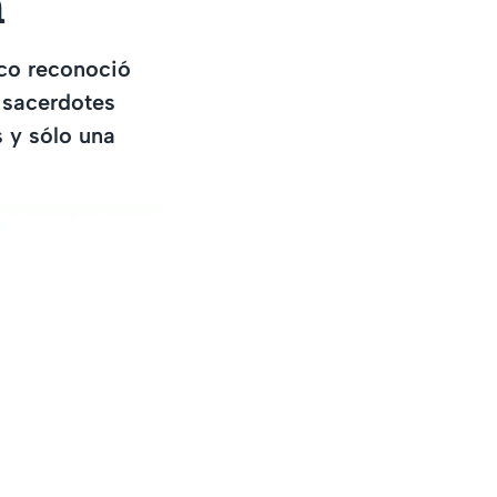
n
ico reconoció
 sacerdotes
s y sólo una