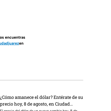
nos encuentras
udadjuarez
en
¿Cómo amanece el dólar? Entérate de su
precio hoy, 8 de agosto, en Ciudad
Juárez
El precio del dólar da un nuevo cambio hoy, 8 de