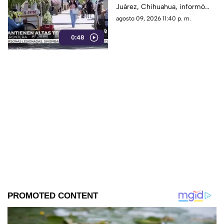
Juárez, Chihuahua, informó
piden extremar
que continuarán registrándose
agosto 09, 2026 11:40 p. m.
precauciones
altas temperaturas en la
0:48
región, alcanzando valores de
hasta 39 grados centígrados