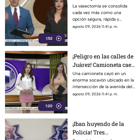
aclaran qué ocurre
La vasectomía se consolida
cada vez más como una
realmente después de
opción segura, rápida y
realizarse este
responsable para la
agosto 09, 2026 11:41 p. m.
procedimiento
planificación familiar entre los
1:52
hombres, dejando atrás los
tabúes y mitos que rodeaban a
este procedimiento
¡Peligro en las calles de
Juárez! Camioneta cae
en enorme socavón
Una camioneta cayó en un
enorme socavón ubicado en la
tras las lluvias y
intersección de la avenida del
autoridades cierran la
Charro y la avenida de la Raza
agosto 09, 2026 11:41 p. m.
zona
en Ciudad Juárez
1:20
¡Iban huyendo de la
Policía! Tres