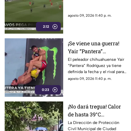
derrotan 2-1 al
Minnesota United en la
agosto 09, 2026 11:40 p. m.
Leagues Cup
2:12
¡Se viene una guerra!
Yair “Pantera”
Rodríguez enfrentará a
El peleador chihuahuense Yair
“Pantera” Rodríguez ya tiene
Jens Silva y buscará
definida la fecha y el rival para
volver por el título de
su esperado regreso al
agosto 09, 2026 11:40 p. m.
UFC
octágono de la UFC
0:23
¡No dará tregua! Calor
de hasta 39°C
continuará en Ciudad
La Dirección de Protección
Civil Municipal de Ciudad
Juárez y autoridades