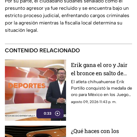
Por su parte, el ciudadano sudanés señalado como el
presunto agresor ya fue recluido y se encuentra bajo un
estricto proceso judicial, enfrentando cargos criminales
por la agresión mientras la fiscalía local determina su
situación legal.
CONTENIDO RELACIONADO
Erik gana el oro y Jair
el bronce en salto de
altura para México:
El atleta chihuahuense Erik
Portillo conquistó la medalla de
¡Los hermanos Portillo
oro para México en los Juegos
hacen historia!
Centroamericanos y del
agosto 09, 2026 11:43 p. m.
Caribe Santo Domingo 2026
0:33
tras imponerse en la prueba de
salto de altura
¿Qué haces con los