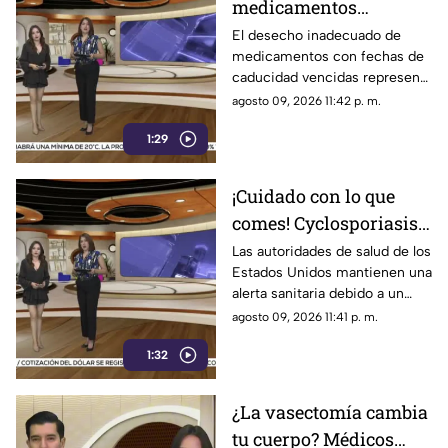
medicamentos
vencidos? Esta es la
El desecho inadecuado de
medicamentos con fechas de
forma correcta de
caducidad vencidas representa
desecharlos sin poner
un grave riesgo tanto para la
agosto 09, 2026 11:42 p. m.
en riesgo tu salud
salud pública como para el
1:29
medio ambiente
¡Cuidado con lo que
comes! Cyclosporiasis
se extiende por 34
Las autoridades de salud de los
Estados Unidos mantienen una
estados de EU y
alerta sanitaria debido a un
Chihuahua permanece
brote de ciclosporiasis que ya
agosto 09, 2026 11:41 p. m.
bajo vigilancia
se encuentra presente en 34
1:32
estados de la Unión
Americana, según datos de los
Centros para el Control y
¿La vasectomía cambia
Prevención de Enfermedades
tu cuerpo? Médicos