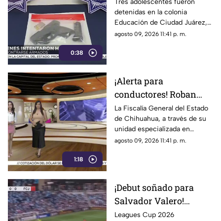
adolescentes son
Tres adolescentes fueron
detenidas en la colonia
detenidas en Juárez y
Educación de Ciudad Juárez,
descubren un arma
Chihuahua, luego de
agosto 09, 2026 11:41 p. m.
oculta en la guantera
protagonizar una persecución
0:38
policia
¡Alerta para
conductores! Roban
vehículos en
La Fiscalía General del Estado
de Chihuahua, a través de su
Chihuahua, pero no
unidad especializada en
para quedárselos: este
investigación de robo de
agosto 09, 2026 11:41 p. m.
es su verdadero
vehículos, detectó un nuevo
objetivo
1:18
modus operandi en la capital
de la entidad
¡Debut soñado para
Salvador Valero!
Bravos de Juárez
Leagues Cup 2026