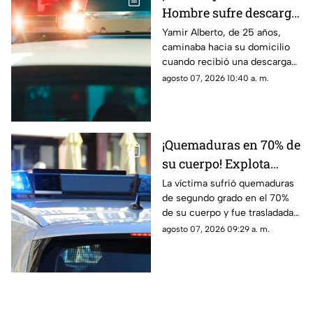
Hombre sufre descarga
eléctrica por pisar
Yamir Alberto, de 25 años,
caminaba hacia su domicilio
cable expuesto en
cuando recibió una descarga
banqueta de Ciudad
eléctrica; fue trasladado de
agosto 07, 2026 10:40 a. m.
Juárez
urgencia al Hospital General
con lesiones de segundo y
tercer grado
¡Quemaduras en 70% de
su cuerpo! Explota
tanque de gas en
La víctima sufrió quemaduras
de segundo grado en el 70%
Parajes del Sur y deja a
de su cuerpo y fue trasladada
una persona grave
de urgencia al Hospital General
agosto 07, 2026 09:29 a. m.
de Ciudad Juárez.