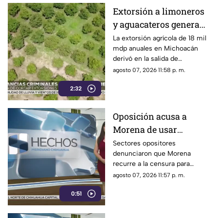
Extorsión a limoneros
y aguacateros genera
pérdidas de 18 mil mdp
La extorsión agrícola de 18 mil
mdp anuales en Michoacán
en Michoacán
derivó en la salida de
inspectores de EE. UU.,
agosto 07, 2026 11:58 p. m.
frenando la exportación de
2:32
aguacate y provocando
severas pérdidas
Oposición acusa a
Morena de usar
censura para ocultar
Sectores opositores
denunciaron que Morena
seńalamientos de
recurre a la censura para
narcopolítica
imponer su versión oficial y
agosto 07, 2026 11:57 p. m.
desestimar señalamientos que
0:51
vinculan a la 4T con la
narcopolítica.