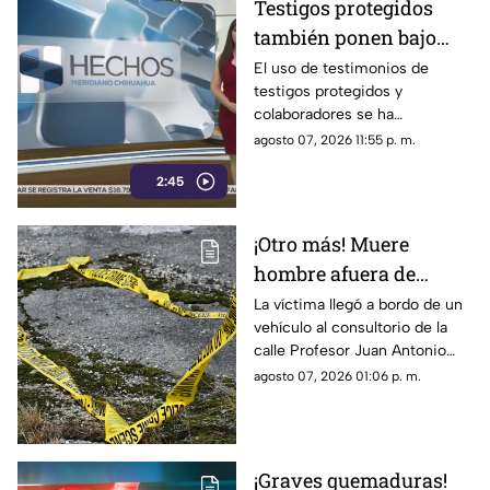
Testigos protegidos
también ponen bajo
presión a políticos en
El uso de testimonios de
testigos protegidos y
México; detienen a
colaboradores se ha
exgobernador señalado
convertido nuevamente en un
agosto 07, 2026 11:55 p. m.
por caso Ayotzinapa
punto de debate dentro del
2:45
ámbito político y judicial, luego
de que este mecanismo,
criticado en diversas
¡Otro más! Muere
ocasiones por integrantes de
hombre afuera de
la Cuarta Transformación
cuando es utilizado en Estados
farmacia tras sufrir
La víctima llegó a bordo de un
Unidos contra presuntos
vehículo al consultorio de la
una descarga eléctrica
narcopolíticos, también ha
calle Profesor Juan Antonio
en Ciudad Juárez
sido empleado en
Pedroza para pedir auxilio,
agosto 07, 2026 01:06 p. m.
investigaciones dentro de
pero el médico confirmó que
México.
ya no contaba con signos
vitales
¡Graves quemaduras!