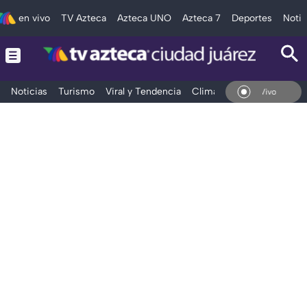
en vivo
TV Azteca
Azteca UNO
Azteca 7
Deportes
Notic
Noticias
Turismo
Viral y Tendencia
Clima
Deportes
Espec
En Vivo