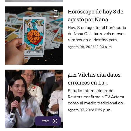
Horóscopo de hoy 8 de
agosto por Nana
Calistar: ¿Qué te depara
Hoy, 8 de agosto, el horóscopo
de Nana Calistar revela nuevos
el destino este sábado?
rumbos en el destino para
estos signos
agosto 08, 2026 12:00 a. m.
¡Liz Vilchis cita datos
erróneos en La
Mañanera: Estudio de
Estudio internacional de
Reuters confirma a TV Azteca
Reuters confirma
como el medio tradicional con
liderazgo de TV Azteca
mayor alcance y credibilidad
agosto 07, 2026 11:59 p. m.
en alcance y
en México, tras
credibilidad
2:52
inconsistencias en La
Mañanera