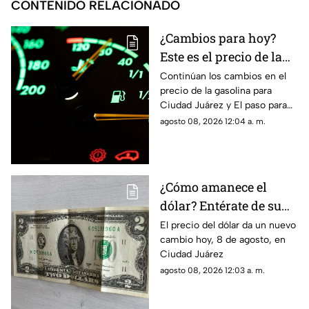
CONTENIDO RELACIONADO
¿Cambios para hoy?
Este es el precio de la
gasolina para Ciudad
Continúan los cambios en el
precio de la gasolina para
Juárez y El Paso
Ciudad Juárez y El paso para
hoy, 8 de agosto
agosto 08, 2026 12:04 a. m.
¿Cómo amanece el
dólar? Entérate de su
precio hoy, 8 de agosto,
El precio del dólar da un nuevo
cambio hoy, 8 de agosto, en
en Ciudad Juárez
Ciudad Juárez
agosto 08, 2026 12:03 a. m.