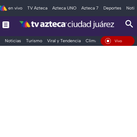
en vivo
TV Azteca
Azteca UNO
Azteca 7
Deportes
Notic
Noticias
Turismo
Viral y Tendencia
Clima
Deportes
Espec
En Vivo