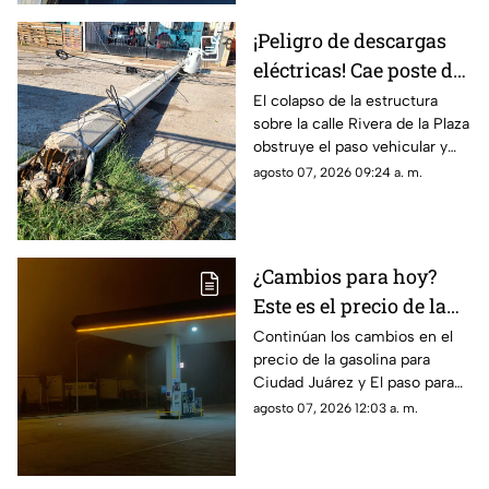
¡Peligro de descargas
eléctricas! Cae poste de
concreto tras
El colapso de la estructura
sobre la calle Rivera de la Plaza
TORMENTAS y bloquea
obstruye el paso vehicular y
calles en Ciudad Juárez
mantiene en alerta a los
agosto 07, 2026 09:24 a. m.
vecinos por riesgo de
descargas eléctricas
¿Cambios para hoy?
Este es el precio de la
gasolina para Ciudad
Continúan los cambios en el
precio de la gasolina para
Juárez y El Paso
Ciudad Juárez y El paso para
hoy, 7 de agosto
agosto 07, 2026 12:03 a. m.