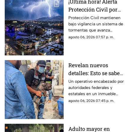
¡Última hora! Alerta
Protección Civil por
tormenta que se acerca
Protección Civil mantienen
bajo vigilancia un sistema de
a Ciudad Juárez y El
tormentas que avanza
Paso: piden extremar
lentamente hacia el suroeste y
agosto 06, 2026 07:57 p. m.
precauciones
que, de conservar su
intensidad y trayectoria, podría
ingresar a Ciudad Juárez
durante las próximas horas.
Revelan nuevos
detalles: Esto se sabe
sobre el hallazgo de un
Un operativo encabezado por
autoridades federales y
lagarto y un tigre de
estatales en un inmueble
bengala en un
habilitado como autolavado en
agosto 06, 2026 07:45 p. m.
autolavado de Juárez
Ciudad Juárez dejó como
saldo el aseguramiento de un
tigre de bengala, un cocodrilo
y cinco perros.
Adulto mayor en