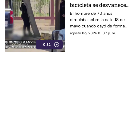
bicicleta se desvanece y
pierde la vida en la
El hombre de 70 años
circulaba sobre la calle 18 de
colonia Lucio Cabañas
mayo cuando cayó de forma
repentina; paramédicos
agosto 06, 2026 01:07 p. m.
acudieron al lugar pero ya no
0:32
contaba con signos vitales.