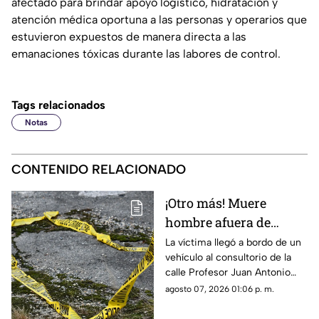
afectado para brindar apoyo logístico, hidratación y
atención médica oportuna a las personas y operarios que
estuvieron expuestos de manera directa a las
emanaciones tóxicas durante las labores de control.
Tags relacionados
Notas
CONTENIDO RELACIONADO
¡Otro más! Muere
hombre afuera de
farmacia tras sufrir
La víctima llegó a bordo de un
vehículo al consultorio de la
una descarga eléctrica
calle Profesor Juan Antonio
en Ciudad Juárez
Pedroza para pedir auxilio,
agosto 07, 2026 01:06 p. m.
pero el médico confirmó que
ya no contaba con signos