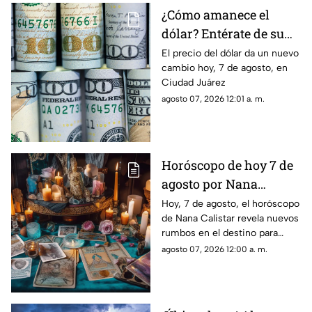
¿Cómo amanece el
dólar? Entérate de su
precio hoy, 7 de agosto,
El precio del dólar da un nuevo
cambio hoy, 7 de agosto, en
en Ciudad Juárez
Ciudad Juárez
agosto 07, 2026 12:01 a. m.
Horóscopo de hoy 7 de
agosto por Nana
Calistar: Este será tu
Hoy, 7 de agosto, el horóscopo
de Nana Calistar revela nuevos
mejor beneficio
rumbos en el destino para
estos signos
agosto 07, 2026 12:00 a. m.