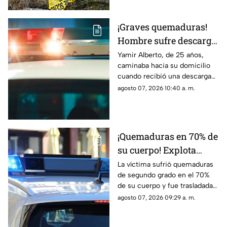
vitales
¡Graves quemaduras!
Hombre sufre descarga
eléctrica por pisar
Yamir Alberto, de 25 años,
caminaba hacia su domicilio
cable expuesto en
cuando recibió una descarga
banqueta de Ciudad
eléctrica; fue trasladado de
agosto 07, 2026 10:40 a. m.
Juárez
urgencia al Hospital General
con lesiones de segundo y
tercer grado
¡Quemaduras en 70% de
su cuerpo! Explota
tanque de gas en
La víctima sufrió quemaduras
de segundo grado en el 70%
Parajes del Sur y deja a
de su cuerpo y fue trasladada
una persona grave
de urgencia al Hospital General
agosto 07, 2026 09:29 a. m.
de Ciudad Juárez.