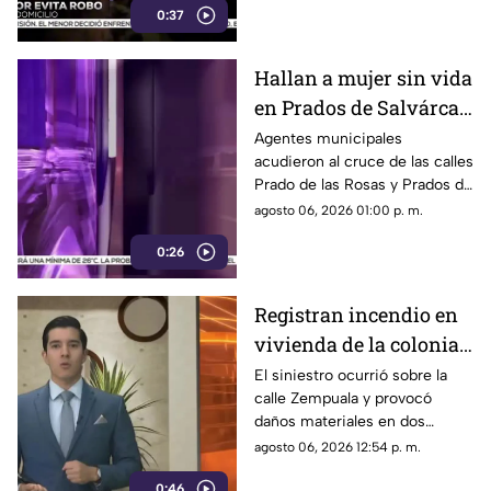
0:37
huyó sin lograr el cometido.
Hallan a mujer sin vida
en Prados de Salvárcar;
cuerpo no presentaba
Agentes municipales
acudieron al cruce de las calles
huellas de violencia
Prado de las Rosas y Prados de
Azucenas tras el reporte del
agosto 06, 2026 01:00 p. m.
hallazgo; peritos indagan la
0:26
causa del fallecimiento.
Registran incendio en
vivienda de la colonia
Fronteriza; bomberos
El siniestro ocurrió sobre la
calle Zempuala y provocó
controlan las llamas
daños materiales en dos
habitaciones; Protección Civil
agosto 06, 2026 12:54 p. m.
descartó personas lesionadas y
0:46
fugas de gas.