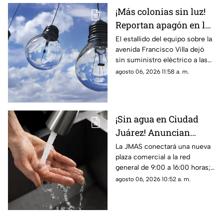
¡Más colonias sin luz!
Reportan apagón en la
zona de Altavista tras
El estallido del equipo sobre la
avenida Francisco Villa dejó
explosión de
sin suministro eléctrico a las
transformador
colonias Altavista, Insurgentes
agosto 06, 2026 11:58 a. m.
y sectores de la 16 de
Septiembre
¡Sin agua en Ciudad
Juárez! Anuncian
suspensión del servicio
La JMAS conectará una nueva
plaza comercial a la red
para este viernes 7 de
general de 9:00 a 16:00 horas;
agosto
habrá baja presión, suspensión
agosto 06, 2026 10:52 a. m.
del servicio y cierres parciales
en la carretera Juárez-Porvenir