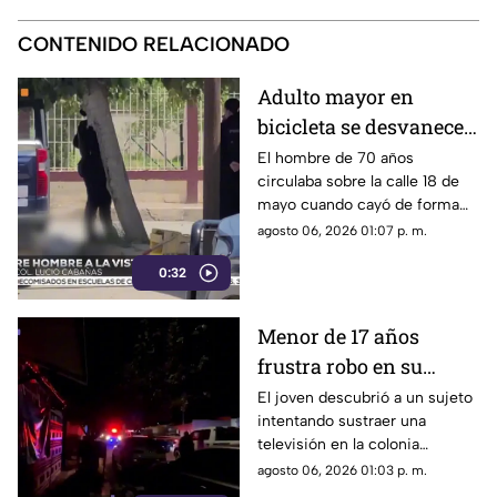
CONTENIDO RELACIONADO
Adulto mayor en
bicicleta se desvanece y
pierde la vida en la
El hombre de 70 años
circulaba sobre la calle 18 de
colonia Lucio Cabañas
mayo cuando cayó de forma
repentina; paramédicos
agosto 06, 2026 01:07 p. m.
acudieron al lugar pero ya no
0:32
contaba con signos vitales.
Menor de 17 años
frustra robo en su
domicilio de
El joven descubrió a un sujeto
intentando sustraer una
Cuauhtémoc; resulta
televisión en la colonia
herido de la mano
Reforma; tras forcejear con el
agosto 06, 2026 01:03 p. m.
presunto delincuente, este