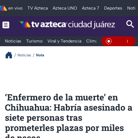
en vivo
TV Azteca
Azteca UNO
Azteca 7
Deportes
Notic
Noticias
Turismo
Viral y Tendencia
Clima
Deportes
Espec
En Vivo
Noticias
Nota
‘Enfermero de la muerte’ en
Chihuahua: Habría asesinado a
siete personas tras
prometerles plazas por miles
de pesos