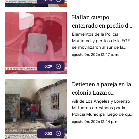
Hallan cuerpo
enterrado en predio de
la colonia División del
Elementos de la Policía
Municipal y peritos de la FGE
Norte en Chihuahua
se movilizaron al sur de la
capital tras el descubrimiento
agosto 06, 2026 12:47 p. m.
de restos humanos ocultos en
0:29
un terreno.
Detienen a pareja en la
colonia Lázaro
Cárdenas tras riña,
Aili de Los Ángeles y Lorenzo
M. fueron arrestados por la
agresión física y un
Policía Municipal luego de que
incendio
el hombre agrediera a la mujer
agosto 06, 2026 12:44 p. m.
y ella presuntamente iniciara
0:52
un fuego durante la disputa.