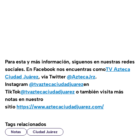
Para esta y más información, síguenos en nuestras redes
sociales. En Facebook nos encuentras como
TV Azteca
Ciudad Juárez
, vía Twitter
@AztecaJrz
.
Instagram
@tvaztecaciudadjuarez
en
TikTok
@tvaztecaciudadjuarez
o también visita más
notas en nuestro
sitio
https://www.aztecaciudadjuarez.com/
Tags relacionados
Notas
Ciudad Juárez