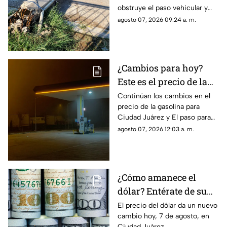
obstruye el paso vehicular y
calles en Ciudad Juárez
mantiene en alerta a los
agosto 07, 2026 09:24 a. m.
vecinos por riesgo de
descargas eléctricas
¿Cambios para hoy?
Este es el precio de la
gasolina para Ciudad
Continúan los cambios en el
precio de la gasolina para
Juárez y El Paso
Ciudad Juárez y El paso para
hoy, 7 de agosto
agosto 07, 2026 12:03 a. m.
¿Cómo amanece el
dólar? Entérate de su
precio hoy, 7 de agosto,
El precio del dólar da un nuevo
cambio hoy, 7 de agosto, en
en Ciudad Juárez
Ciudad Juárez