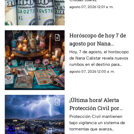
agosto 07, 2026 12:01 a. m.
Horóscopo de hoy 7 de
agosto por Nana
Calistar: Este será tu
Hoy, 7 de agosto, el horóscopo
de Nana Calistar revela nuevos
mejor beneficio
rumbos en el destino para
estos signos
agosto 07, 2026 12:00 a. m.
¡Última hora! Alerta
Protección Civil por
tormenta que se acerca
Protección Civil mantienen
bajo vigilancia un sistema de
a Ciudad Juárez y El
tormentas que avanza
Paso: piden extremar