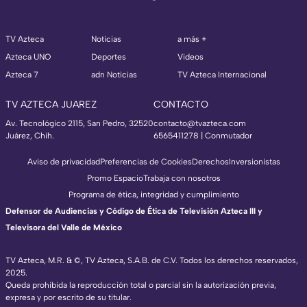
TV Azteca
Noticias
a más +
Azteca UNO
Deportes
Videos
Azteca 7
adn Noticias
TV Azteca Internacional
TV AZTECA JUAREZ
CONTACTO
Av. Tecnológico 2115, San Pedro, 32520
contacto@tvazteca.com
Juárez, Chih.
6565411278 | Conmutador
Aviso de privacidad
Preferencias de Cookies
Derechos
Inversionistas
Promo Espacio
Trabaja con nosotros
Programa de ética, integridad y cumplimiento
Defensor de Audiencias y Código de Ética de Televisión Azteca III y
Televisora del Valle de México
TV Azteca, M.R. & ©, TV Azteca, S.A.B. de C.V. Todos los derechos reservados,
2025.
Queda prohibida la reproducción total o parcial sin la autorización previa,
expresa y por escrito de su titular.