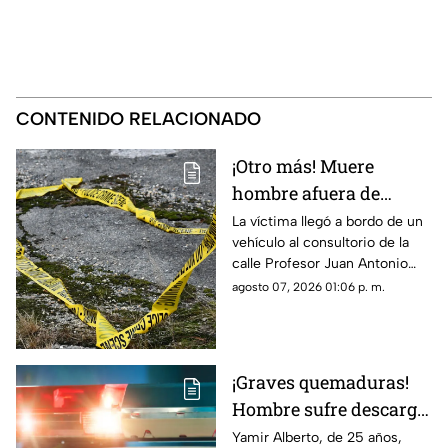
CONTENIDO RELACIONADO
¡Otro más! Muere
hombre afuera de
farmacia tras sufrir
La víctima llegó a bordo de un
vehículo al consultorio de la
una descarga eléctrica
calle Profesor Juan Antonio
en Ciudad Juárez
Pedroza para pedir auxilio,
agosto 07, 2026 01:06 p. m.
pero el médico confirmó que
ya no contaba con signos
vitales
¡Graves quemaduras!
Hombre sufre descarga
eléctrica por pisar
Yamir Alberto, de 25 años,