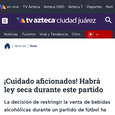
en vivo
TV Azteca
Azteca UNO
Azteca 7
Deportes
Notic
Noticias
Turismo
Viral y Tendencia
Clima
Deportes
Espec
En Viv
Noticias
Nota
¡Cuidado aficionados! Habrá
ley seca durante este partido
La decisión de restringir la venta de bebidas
alcohólicas durante un partido de fútbol ha