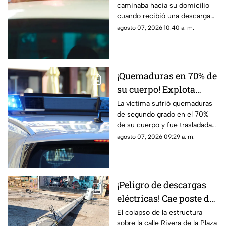
caminaba hacia su domicilio
cable expuesto en
cuando recibió una descarga
banqueta de Ciudad
eléctrica; fue trasladado de
agosto 07, 2026 10:40 a. m.
Juárez
urgencia al Hospital General
con lesiones de segundo y
tercer grado
¡Quemaduras en 70% de
su cuerpo! Explota
tanque de gas en
La víctima sufrió quemaduras
de segundo grado en el 70%
Parajes del Sur y deja a
de su cuerpo y fue trasladada
una persona grave
de urgencia al Hospital General
agosto 07, 2026 09:29 a. m.
de Ciudad Juárez.
¡Peligro de descargas
eléctricas! Cae poste de
concreto tras
El colapso de la estructura
sobre la calle Rivera de la Plaza
TORMENTAS y bloquea