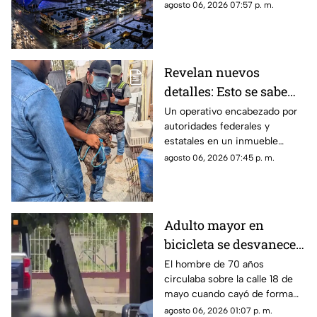
lentamente hacia el suroeste y
agosto 06, 2026 07:57 p. m.
precauciones
que, de conservar su
intensidad y trayectoria, podría
ingresar a Ciudad Juárez
durante las próximas horas.
Revelan nuevos
detalles: Esto se sabe
sobre el hallazgo de un
Un operativo encabezado por
autoridades federales y
lagarto y un tigre de
estatales en un inmueble
bengala en un
habilitado como autolavado en
agosto 06, 2026 07:45 p. m.
autolavado de Juárez
Ciudad Juárez dejó como
saldo el aseguramiento de un
tigre de bengala, un cocodrilo
y cinco perros.
Adulto mayor en
bicicleta se desvanece y
pierde la vida en la
El hombre de 70 años
circulaba sobre la calle 18 de
colonia Lucio Cabañas
mayo cuando cayó de forma
repentina; paramédicos
agosto 06, 2026 01:07 p. m.