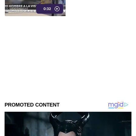
acudieron al lugar pero ya no
0:32
contaba con signos vitales.