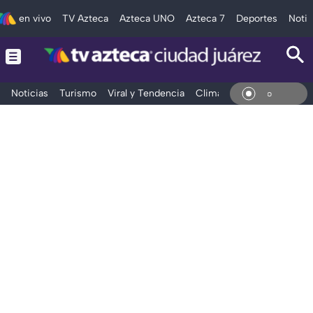
en vivo
TV Azteca
Azteca UNO
Azteca 7
Deportes
Notic
Noticias
Turismo
Viral y Tendencia
Clima
Deportes
Espec
En Vi