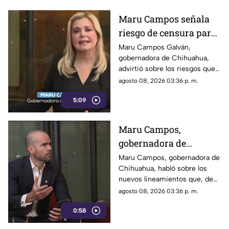
Maru Campos señala
riesgo de censura para
medios y periodistas
Maru Campos Galván,
gobernadora de Chihuahua,
ante nuevos
advirtió sobre los riesgos que
lineamientos de
podrían representar los nuevos
agosto 08, 2026 03:36 p. m.
audiencias
lineamientos para los derechos
5:09
de las audiencias y la libertad
de expresión. Señaló que estas
disposiciones podrían
Maru Campos,
utilizarse para sancionar a
gobernadora de
medios y periodistas críticos.
Chihuahua, advierte
Maru Campos, gobernadora de
Chihuahua, habló sobre los
riesgo para la libertad
nuevos lineamientos que, de
de expresión
acuerdo con su postura,
agosto 08, 2026 03:36 p. m.
podrían representar un riesgo
0:58
para la libertad de expresión y
convertirse en una forma de