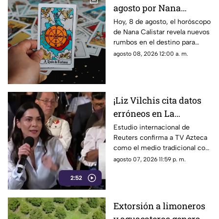
agosto por Nana
Calistar: ¿Qué te depara
Hoy, 8 de agosto, el horóscopo
de Nana Calistar revela nuevos
el destino este sábado?
rumbos en el destino para
estos signos
agosto 08, 2026 12:00 a. m.
¡Liz Vilchis cita datos
erróneos en La
Mañanera: Estudio de
Estudio internacional de
Reuters confirma a TV Azteca
Reuters confirma
como el medio tradicional con
liderazgo de TV Azteca
mayor alcance y credibilidad
agosto 07, 2026 11:59 p. m.
en alcance y
en México, tras
credibilidad
2:52
inconsistencias en La
Mañanera
Extorsión a limoneros