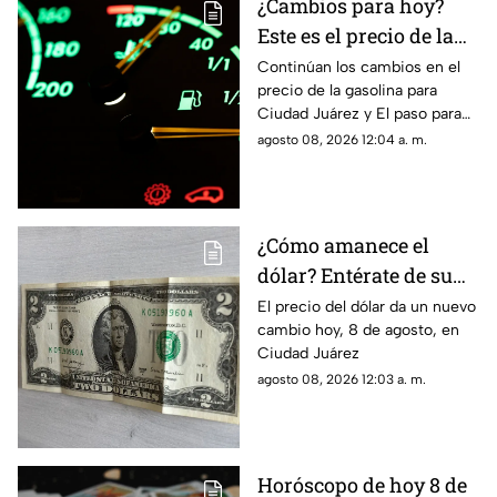
¿Cambios para hoy?
Este es el precio de la
gasolina para Ciudad
Continúan los cambios en el
precio de la gasolina para
Juárez y El Paso
Ciudad Juárez y El paso para
hoy, 8 de agosto
agosto 08, 2026 12:04 a. m.
¿Cómo amanece el
dólar? Entérate de su
precio hoy, 8 de agosto,
El precio del dólar da un nuevo
cambio hoy, 8 de agosto, en
en Ciudad Juárez
Ciudad Juárez
agosto 08, 2026 12:03 a. m.
Horóscopo de hoy 8 de