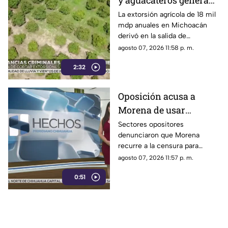
y aguacateros genera
pérdidas de 18 mil mdp
La extorsión agrícola de 18 mil
mdp anuales en Michoacán
en Michoacán
derivó en la salida de
inspectores de EE. UU.,
agosto 07, 2026 11:58 p. m.
frenando la exportación de
2:32
aguacate y provocando
severas pérdidas
Oposición acusa a
Morena de usar
censura para ocultar
Sectores opositores
denunciaron que Morena
seńalamientos de
recurre a la censura para
narcopolítica
imponer su versión oficial y
agosto 07, 2026 11:57 p. m.
desestimar señalamientos que
0:51
vinculan a la 4T con la
narcopolítica.