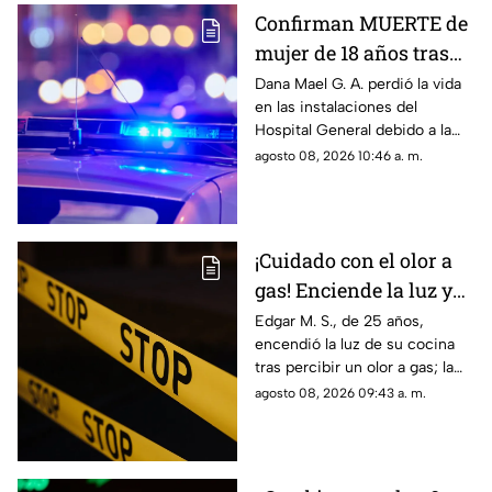
censura impulsada desde el
Confirman MUERTE de
Gobierno Federal.
mujer de 18 años tras
ser atropellada en
Dana Mael G. A. perdió la vida
en las instalaciones del
Ciudad Juárez
Hospital General debido a la
gravedad de las lesiones
agosto 08, 2026 10:46 a. m.
provocadas por el fuerte
impacto.
¡Cuidado con el olor a
gas! Enciende la luz y
genera explosión en
Edgar M. S., de 25 años,
encendió la luz de su cocina
vivienda de Ciudad
tras percibir un olor a gas; la
Juárez
chispante detonación le
agosto 08, 2026 09:43 a. m.
provocó quemaduras en el
60% de su cuerpo.