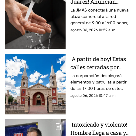
Juárez! Anuncian
suspensión del servicio
La JMAS conectará una nueva
plaza comercial a la red
para este viernes 7 de
general de 9:00 a 16:00 horas;
agosto
habrá baja presión, suspensión
agosto 06, 2026 10:52 a. m.
del servicio y cierres parciales
en la carretera Juárez-Porvenir
¡A partir de hoy! Estas
calles cerradas por
festejos en San
La corporación desplegará
elementos y patrullas a partir
Lorenzo; mira las
de las 17:00 horas de este
cuáles serán las
jueves para agilizar el tráfico
agosto 06, 2026 10:47 a. m.
desviaciones
sobre la avenida Rafael Pérez
Serna, la Tecnológico y Laguna
de Tamiahua
¡Intoxicado y violento!
Hombre llega a casa y