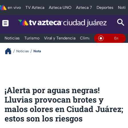
en vivo
TV Azteca
Azteca UNO
Azteca 7
Deportes
Notic
Noticias
Turismo
Viral y Tendencia
Clima
Deportes
Espec
En Vivo
Noticias
Nota
¡Alerta por aguas negras!
Lluvias provocan brotes y
malos olores en Ciudad Juárez;
estos son los riesgos