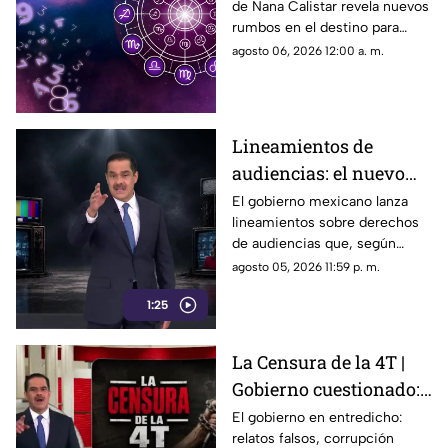
de Nana Calistar revela nuevos
deben cuidar su SALUD
rumbos en el destino para
estos signos
agosto 06, 2026 12:00 a. m.
Lineamientos de
audiencias: el nuevo
mecanismo del
El gobierno mexicano lanza
lineamientos sobre derechos
gobierno para censurar
de audiencias que, según
medios y blindar la
críticos, no protegen al
agosto 05, 2026 11:59 p. m.
corrupción en México
ciudadano sino que blindan al
1:25
morenismo y censuran
denuncias de corrupción,
ineptitud y vínculos con el
La Censura de la 4T |
crimen organizado.
Gobierno cuestionado:
relatos falsos,
El gobierno en entredicho:
relatos falsos, corrupción
corrupción encubierta