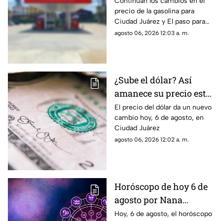
gasolina para Ciudad
Continúan los cambios en el
precio de la gasolina para
Juárez y El Paso
Ciudad Juárez y El paso para
hoy, 6 de agosto
agosto 06, 2026 12:03 a. m.
¿Sube el dólar? Así
amanece su precio este
jueves en Ciudad
El precio del dólar da un nuevo
cambio hoy, 6 de agosto, en
Juárez
Ciudad Juárez
agosto 06, 2026 12:02 a. m.
Horóscopo de hoy 6 de
agosto por Nana
Calistar: Estos signos
Hoy, 6 de agosto, el horóscopo