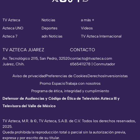
TV Azteca
Noticias
a más +
Azteca UNO
Deportes
Videos
Azteca 7
adn Noticias
TV Azteca Internacional
TV AZTECA JUAREZ
CONTACTO
Av. Tecnológico 2115, San Pedro, 32520
contacto@tvazteca.com
Juárez, Chih.
6565411278 | Conmutador
Aviso de privacidad
Preferencias de Cookies
Derechos
Inversionistas
Promo Espacio
Trabaja con nosotros
Programa de ética, integridad y cumplimiento
Defensor de Audiencias y Código de Ética de Televisión Azteca III y
Televisora del Valle de México
TV Azteca, M.R. & ©, TV Azteca, S.A.B. de C.V. Todos los derechos reservados,
2025.
Queda prohibida la reproducción total o parcial sin la autorización previa,
expresa y por escrito de su titular.