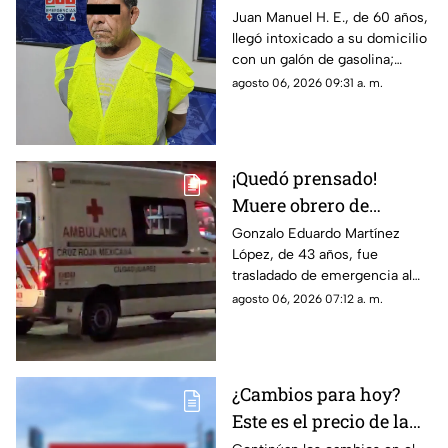
rocía a su hija y esposa
Juan Manuel H. E., de 60 años,
llegó intoxicado a su domicilio
con gasolina para
con un galón de gasolina;
intentar matarlas
agentes de la DEVIFG lo
agosto 06, 2026 09:31 a. m.
arrestaron tras rociar a la joven
y hallarle dosis de cristal
¡Quedó prensado!
Muere obrero de
maquiladora tras
Gonzalo Eduardo Martínez
López, de 43 años, fue
caerle maquinaria
trasladado de emergencia al
pesada en Ciudad
Hospital 66 del IMSS tras
agosto 06, 2026 07:12 a. m.
Juárez
quedar prensado por un equipo
industrial, donde falleció
debido a las severas lesiones.
¿Cambios para hoy?
Este es el precio de la