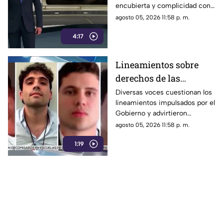
encubierta y complicidad con
y complicidad
el crimen
agosto 05, 2026 11:58 p. m.
4:17
Lineamientos sobre
derechos de las
audiencias son
Diversas voces cuestionan los
lineamientos impulsados por el
CENSURA disfrazada
Gobierno y advirtieron
posibles riesgos para los
agosto 05, 2026 11:58 p. m.
medios.
1:19