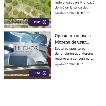
mdp anuales en Michoacán
en Michoacán
derivó en la salida de
inspectores de EE. UU.,
agosto 07, 2026 11:58 p. m.
frenando la exportación de
2:32
aguacate y provocando
severas pérdidas
Oposición acusa a
Morena de usar
censura para ocultar
Sectores opositores
denunciaron que Morena
seńalamientos de
recurre a la censura para
narcopolítica
imponer su versión oficial y
agosto 07, 2026 11:57 p. m.
desestimar señalamientos que
0:51
vinculan a la 4T con la
narcopolítica.