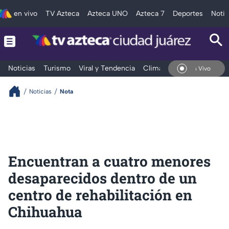
en vivo
TV Azteca
Azteca UNO
Azteca 7
Deportes
Notic
Noticias
Turismo
Viral y Tendencia
Clima
Deportes
Espec
En Vivo
Noticias
Nota
Encuentran a cuatro menores
desaparecidos dentro de un
centro de rehabilitación en
Chihuahua