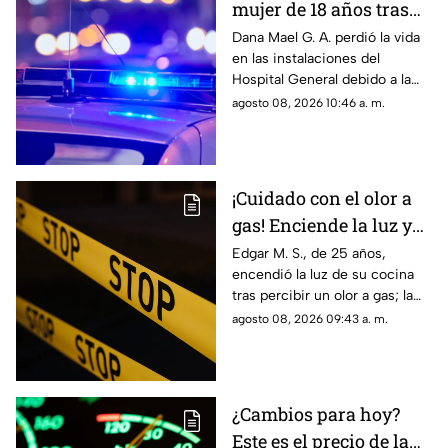
mujer de 18 años tras
ser atropellada en
Dana Mael G. A. perdió la vida
en las instalaciones del
Ciudad Juárez
Hospital General debido a la
gravedad de las lesiones
agosto 08, 2026 10:46 a. m.
provocadas por el fuerte
impacto.
¡Cuidado con el olor a
gas! Enciende la luz y
genera explosión en
Edgar M. S., de 25 años,
encendió la luz de su cocina
vivienda de Ciudad
tras percibir un olor a gas; la
Juárez
chispante detonación le
agosto 08, 2026 09:43 a. m.
provocó quemaduras en el
60% de su cuerpo.
¿Cambios para hoy?
Este es el precio de la