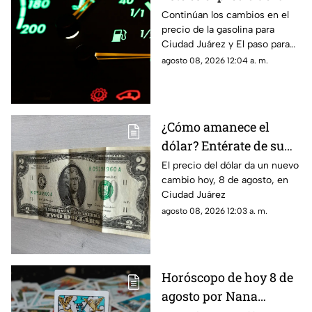
gasolina para Ciudad
Continúan los cambios en el
precio de la gasolina para
Juárez y El Paso
Ciudad Juárez y El paso para
hoy, 8 de agosto
agosto 08, 2026 12:04 a. m.
¿Cómo amanece el
dólar? Entérate de su
precio hoy, 8 de agosto,
El precio del dólar da un nuevo
cambio hoy, 8 de agosto, en
en Ciudad Juárez
Ciudad Juárez
agosto 08, 2026 12:03 a. m.
Horóscopo de hoy 8 de
agosto por Nana