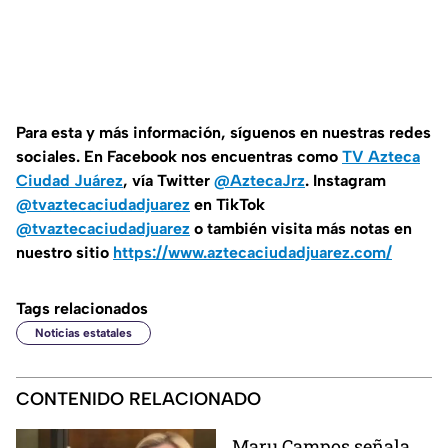
Para esta
y más información, síguenos en nuestras redes
sociales. En Facebook nos encuentras como
TV Azteca
Ciudad Juárez
, vía Twitter
@AztecaJrz
. Instagram
@tvaztecaciudadjuarez
en TikTok
@tvaztecaciudadjuarez
o también visita más notas en
nuestro sitio
https://www.aztecaciudadjuarez.com/
Tags relacionados
Noticias estatales
CONTENIDO RELACIONADO
Maru Campos señala