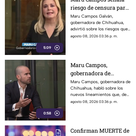
riesgo de censura para
medios y periodistas
Maru Campos Galván,
gobernadora de Chihuahua,
ante nuevos
advirtió sobre los riesgos que
lineamientos de
podrían representar los nuevos
agosto 08, 2026 03:36 p. m.
audiencias
lineamientos para los derechos
5:09
de las audiencias y la libertad
de expresión. Señaló que estas
disposiciones podrían
Maru Campos,
utilizarse para sancionar a
gobernadora de
medios y periodistas críticos.
Chihuahua, advierte
Maru Campos, gobernadora de
Chihuahua, habló sobre los
riesgo para la libertad
nuevos lineamientos que, de
de expresión
acuerdo con su postura,
agosto 08, 2026 03:36 p. m.
podrían representar un riesgo
0:58
para la libertad de expresión y
convertirse en una forma de
censura impulsada desde el
Confirman MUERTE de
Gobierno Federal.