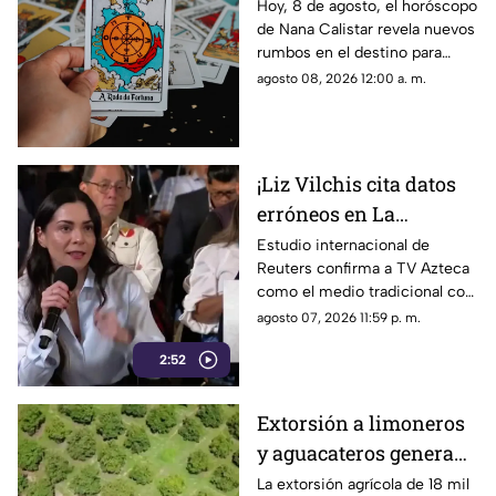
Calistar: ¿Qué te depara
Hoy, 8 de agosto, el horóscopo
de Nana Calistar revela nuevos
el destino este sábado?
rumbos en el destino para
estos signos
agosto 08, 2026 12:00 a. m.
¡Liz Vilchis cita datos
erróneos en La
Mañanera: Estudio de
Estudio internacional de
Reuters confirma a TV Azteca
Reuters confirma
como el medio tradicional con
liderazgo de TV Azteca
mayor alcance y credibilidad
agosto 07, 2026 11:59 p. m.
en alcance y
en México, tras
credibilidad
2:52
inconsistencias en La
Mañanera
Extorsión a limoneros
y aguacateros genera
pérdidas de 18 mil mdp
La extorsión agrícola de 18 mil