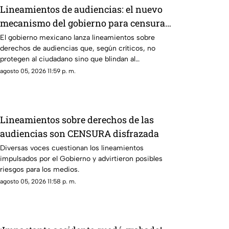
Lineamientos de audiencias: el nuevo
mecanismo del gobierno para censurar
medios y blindar la corrupción en
El gobierno mexicano lanza lineamientos sobre
derechos de audiencias que, según críticos, no
México
protegen al ciudadano sino que blindan al
morenismo y censuran denuncias de corrupción,
agosto 05, 2026 11:59 p. m.
ineptitud y vínculos con el crimen organizado.
Lineamientos sobre derechos de las
audiencias son CENSURA disfrazada
Diversas voces cuestionan los lineamientos
impulsados por el Gobierno y advirtieron posibles
riesgos para los medios.
agosto 05, 2026 11:58 p. m.