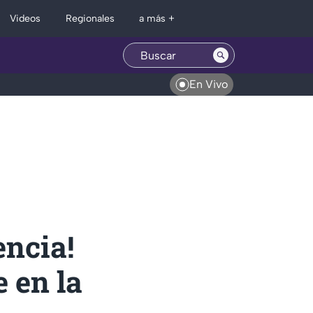
Regionales
Videos
a más +
En Vivo
encia!
 en la