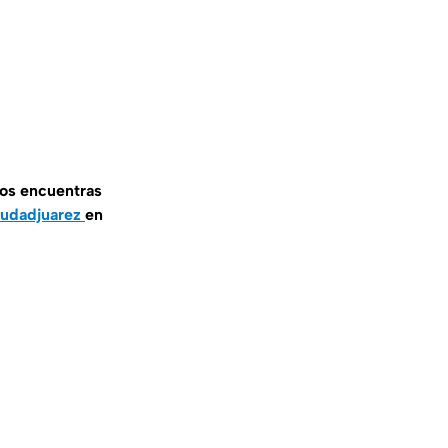
nos encuentras
iudadjuarez
en