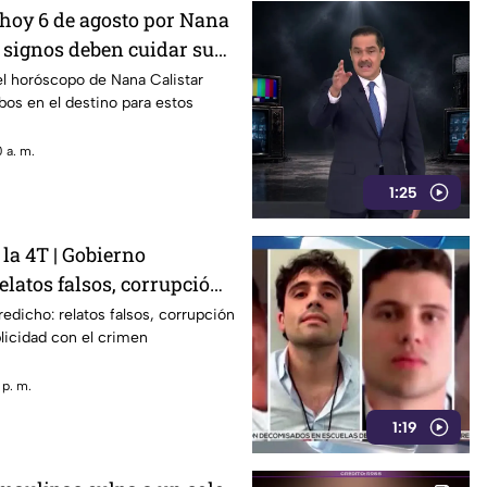
hoy 6 de agosto por Nana
s signos deben cuidar su
el horóscopo de Nana Calistar
os en el destino para estos
 a. m.
1:25
la 4T | Gobierno
elatos falsos, corrupción
complicidad
redicho: relatos falsos, corrupción
licidad con el crimen
 p. m.
1:19