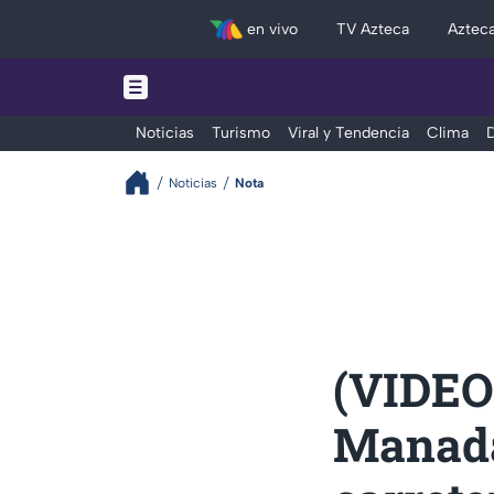
en vivo
TV Azteca
Aztec
Noticias
Turismo
Viral y Tendencia
Clima
D
Noticias
Nota
(VIDEO)
Manada