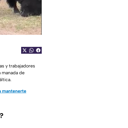
as y trabajadores
na manada de
ltica.
a mantenerte
s?