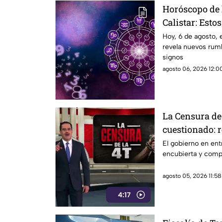
Horóscopo de 
Calistar: Esto
SALUD
Hoy, 6 de agosto, 
revela nuevos rumb
signos
agosto 06, 2026 12:00
La Censura de 
cuestionado: r
encubierta y 
El gobierno en ent
encubierta y comp
agosto 05, 2026 11:58
4:17