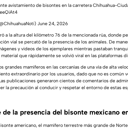
ante avistamiento de bisontes en la carretera Chihuahua-Ciud
YeeQiAt4
(@ChihuahuaNoti)
June 24, 2026
tró a la altura del kilómetro 76 de la mencionada rúa, donde p
ción vial se percató de la presencia de los animales. De maner
mágenes y videos de los ejemplares mientras pastaban tranqu
 material que rápidamente se volvió viral en las plataformas di
s grandes mamíferos en las cercanías de una vía de alta veloc
nto extraordinario por los usuarios, dado que no es común v
r. Las publicaciones generaron cientos de comentarios de admi
r la precaución al conducir y respetar el entorno de estas esp
 de la presencia del bisonte mexicano en
bisonte americano, el mamífero terrestre más grande de Norte