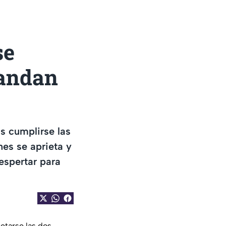
se
mandan
s cumplirse las
nes se aprieta y
espertar para
etarse las dos