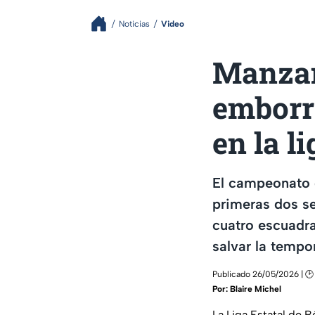
Noticias
Video
Manzan
emborr
en la li
El campeonato d
primeras dos se
cuatro escuadra
salvar la tempo
Publicado 26/05/2026 | 🕑
Por:
Blaire Michel
La Liga Estatal de 