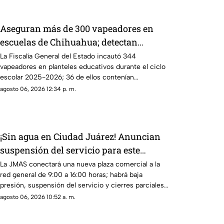
Aseguran más de 300 vapeadores en
escuelas de Chihuahua; detectan
dispositivo wax
La Fiscalía General del Estado incautó 344
vapeadores en planteles educativos durante el ciclo
escolar 2025-2026; 36 de ellos contenían
concentrado de cannabis conocido como “wax”.
agosto 06, 2026 12:34 p. m.
¡Sin agua en Ciudad Juárez! Anuncian
suspensión del servicio para este
viernes 7 de agosto
La JMAS conectará una nueva plaza comercial a la
red general de 9:00 a 16:00 horas; habrá baja
presión, suspensión del servicio y cierres parciales
en la carretera Juárez-Porvenir
agosto 06, 2026 10:52 a. m.