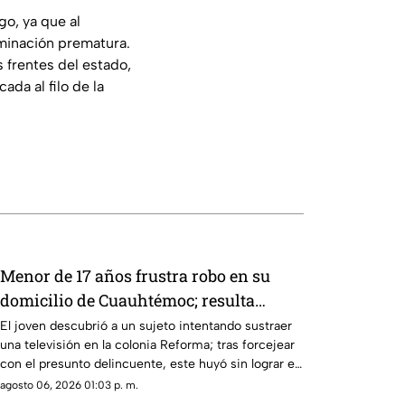
o, ya que al
iminación prematura.
s frentes del estado,
ada al filo de la
Menor de 17 años frustra robo en su
domicilio de Cuauhtémoc; resulta
herido de la mano
El joven descubrió a un sujeto intentando sustraer
una televisión en la colonia Reforma; tras forcejear
con el presunto delincuente, este huyó sin lograr el
cometido.
agosto 06, 2026 01:03 p. m.