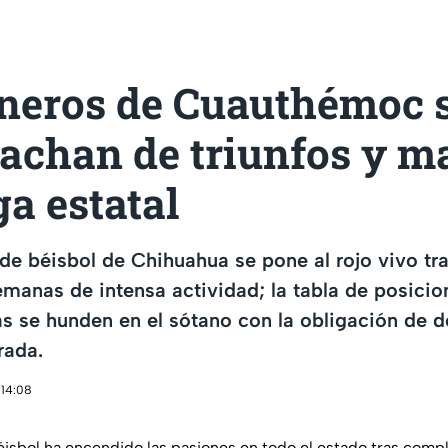
eros de Cuauthémoc 
achan de triunfos y 
ga estatal
e béisbol de Chihuahua se pone al rojo vivo tra
manas de intensa actividad; la tabla de posicio
s se hunden en el sótano con la obligación de d
rada.
 14:08
Béisbol ha encendido las pasiones en todo el estado tras compl