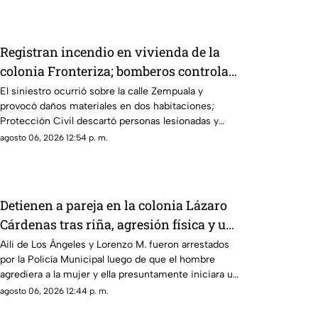
Registran incendio en vivienda de la
colonia Fronteriza; bomberos controlan
las llamas
El siniestro ocurrió sobre la calle Zempuala y
provocó daños materiales en dos habitaciones;
Protección Civil descartó personas lesionadas y
fugas de gas.
agosto 06, 2026 12:54 p. m.
Detienen a pareja en la colonia Lázaro
Cárdenas tras riña, agresión física y un
incendio
Aili de Los Ángeles y Lorenzo M. fueron arrestados
por la Policía Municipal luego de que el hombre
agrediera a la mujer y ella presuntamente iniciara un
fuego durante la disputa.
agosto 06, 2026 12:44 p. m.