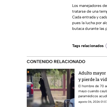
Los manejadores de 
tratarse de una tem
Cada entrada y cada 
pues la lucha por alc
butaca durante las
Tags relacionados
CONTENIDO RELACIONADO
Adulto mayor 
y pierde la vi
Cabañas
El hombre de 70 añ
mayo cuando cayó 
paramédicos acudie
con signos vitales.
agosto 06, 2026 01:07