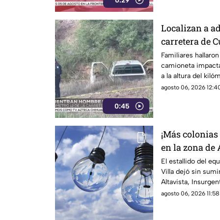
0:29
Localizan a ad
carretera de 
infarto al vol
Familiares hallaro
camioneta impacta
a la altura del kiló
presumen una causa
agosto 06, 2026 12:40
0:45
¡Más colonias
en la zona de 
de transform
El estallido del eq
Villa dejó sin sumi
Altavista, Insurgen
Septiembre
agosto 06, 2026 11:58