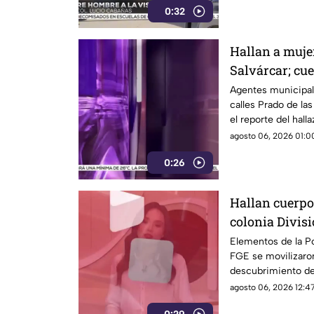
0:32
Hallan a muje
Salvárcar; cu
huellas de vio
Agentes municipale
calles Prado de la
el reporte del hall
fallecimiento.
agosto 06, 2026 01:00
0:26
Hallan cuerpo
colonia Divisi
Chihuahua
Elementos de la Pol
FGE se movilizaron 
descubrimiento de
terreno.
agosto 06, 2026 12:47