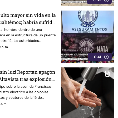
0:52
ulto mayor sin vida en la
Cuahtémoc; habría sufrido
ante
n al hombre dentro de una
da en la estructura de un puente
metro 12; las autoridades
 natural previa al choque.
 p. m.
0:41
 sin luz! Reportan apagón
Altavista tras explosión
ador
uipo sobre la avenida Francisco
nistro eléctrico a las colonias
tes y sectores de la 16 de
 a. m.