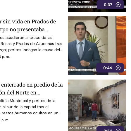
0:37
r sin vida en Prados de
erpo no presentaba
lencia
s acudieron al cruce de las
s Rosas y Prados de Azucenas tras
azgo; peritos indagan la causa del
 p. m.
0:46
 enterrado en predio de la
ón del Norte en
icía Municipal y peritos de la
al sur de la capital tras el
 restos humanos ocultos en un
 p. m.