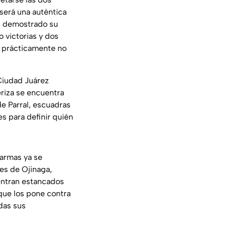
será una auténtica
n demostrado su
o victorias y dos
r prácticamente no
 Ciudad Juárez
eriza se encuentra
e Parral, escuadras
s para definir quién
larmas ya se
es de Ojinaga,
ntran estancados
que los pone contra
adas sus