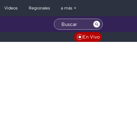
Regionales
Videos
a más +
En Vivo