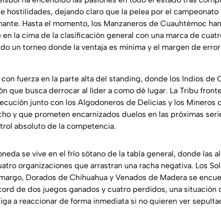
 hostilidades, dejando claro que la pelea por el campeonato 
amante. Hasta el momento, los Manzaneros de Cuauhtémoc ha
 en la cima de la clasificación general con una marca de cuatr
ndo un torneo donde la ventaja es mínima y el margen de erro
 con fuerza en la parte alta del standing, donde los Indios de
n que busca derrocar al líder a como dé lugar. La Tribu front
ecución junto con los Algodoneros de Delicias y los Mineros d
ho y que prometen encarnizados duelos en las próximas serie
trol absoluto de la competencia.
oneda se vive en el frío sótano de la tabla general, donde las a
atro organizaciones que arrastran una racha negativa. Los Sol
argo, Dorados de Chihuahua y Venados de Madera se encue
cord de dos juegos ganados y cuatro perdidos, una situación 
liga a reaccionar de forma inmediata si no quieren ver sepult