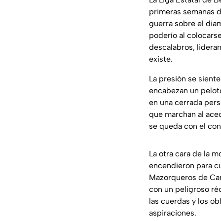
primeras semanas de
guerra sobre el di
poderío al colocarse
descalabros, lidera
existe.
La presión se siente
encabezan un pelotó
en una cerrada pers
que marchan al acec
se queda con el con
La otra cara de la m
encendieron para cu
Mazorqueros de Cam
con un peligroso ré
las cuerdas y los ob
aspiraciones.