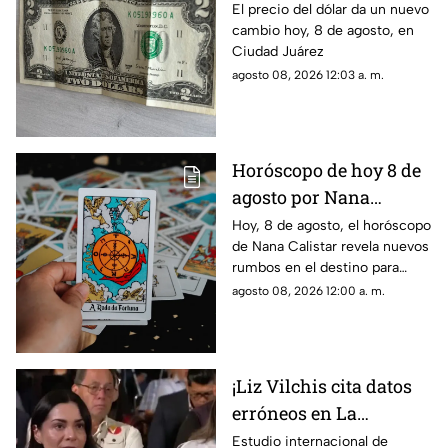
precio hoy, 8 de agosto,
El precio del dólar da un nuevo
cambio hoy, 8 de agosto, en
en Ciudad Juárez
Ciudad Juárez
agosto 08, 2026 12:03 a. m.
Horóscopo de hoy 8 de
agosto por Nana
Calistar: ¿Qué te depara
Hoy, 8 de agosto, el horóscopo
de Nana Calistar revela nuevos
el destino este sábado?
rumbos en el destino para
estos signos
agosto 08, 2026 12:00 a. m.
¡Liz Vilchis cita datos
erróneos en La
Mañanera: Estudio de
Estudio internacional de