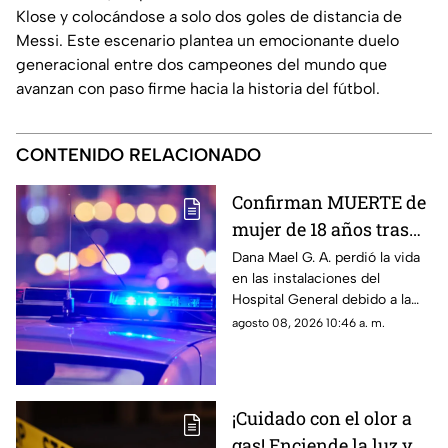
Klose y colocándose a solo dos goles de distancia de
Messi. Este escenario plantea un emocionante duelo
generacional entre dos campeones del mundo que
avanzan con paso firme hacia la historia del fútbol.
CONTENIDO RELACIONADO
Confirman MUERTE de
mujer de 18 años tras
ser atropellada en
Dana Mael G. A. perdió la vida
en las instalaciones del
Ciudad Juárez
Hospital General debido a la
gravedad de las lesiones
agosto 08, 2026 10:46 a. m.
provocadas por el fuerte
impacto.
¡Cuidado con el olor a
gas! Enciende la luz y