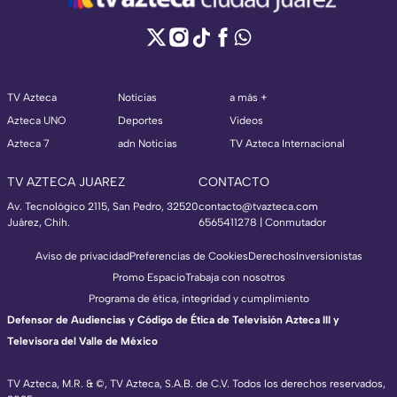
TV Azteca
Noticias
a más +
Azteca UNO
Deportes
Videos
Azteca 7
adn Noticias
TV Azteca Internacional
TV AZTECA JUAREZ
CONTACTO
Av. Tecnológico 2115, San Pedro, 32520
contacto@tvazteca.com
Juárez, Chih.
6565411278 | Conmutador
Aviso de privacidad
Preferencias de Cookies
Derechos
Inversionistas
Promo Espacio
Trabaja con nosotros
Programa de ética, integridad y cumplimiento
Defensor de Audiencias y Código de Ética de Televisión Azteca III y
Televisora del Valle de México
TV Azteca, M.R. & ©, TV Azteca, S.A.B. de C.V. Todos los derechos reservados,