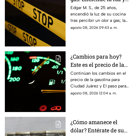
genera explosión en
Edgar M. S., de 25 años,
encendió la luz de su cocina
vivienda de Ciudad
tras percibir un olor a gas; la
Juárez
chispante detonación le
agosto 08, 2026 09:43 a. m.
provocó quemaduras en el
60% de su cuerpo.
¿Cambios para hoy?
Este es el precio de la
gasolina para Ciudad
Continúan los cambios en el
precio de la gasolina para
Juárez y El Paso
Ciudad Juárez y El paso para
hoy, 8 de agosto
agosto 08, 2026 12:04 a. m.
¿Cómo amanece el
dólar? Entérate de su