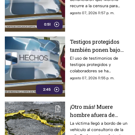
seńalamientos de
recurre a la censura para
narcopolítica
imponer su versión oficial y
agosto 07, 2026 11:57 p. m.
desestimar señalamientos que
0:51
vinculan a la 4T con la
narcopolítica.
Testigos protegidos
también ponen bajo
presión a políticos en
El uso de testimonios de
testigos protegidos y
México; detienen a
colaboradores se ha
exgobernador señalado
convertido nuevamente en un
agosto 07, 2026 11:55 p. m.
por caso Ayotzinapa
punto de debate dentro del
2:45
ámbito político y judicial, luego
de que este mecanismo,
criticado en diversas
¡Otro más! Muere
ocasiones por integrantes de
hombre afuera de
la Cuarta Transformación
cuando es utilizado en Estados
farmacia tras sufrir
La víctima llegó a bordo de un
Unidos contra presuntos
vehículo al consultorio de la
una descarga eléctrica
narcopolíticos, también ha