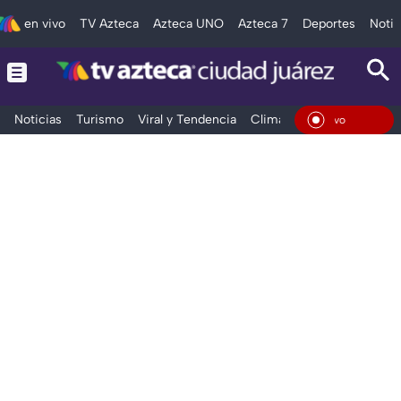
en vivo
TV Azteca
Azteca UNO
Azteca 7
Deportes
Notic
Noticias
Turismo
Viral y Tendencia
Clima
Deportes
Espec
En Viv