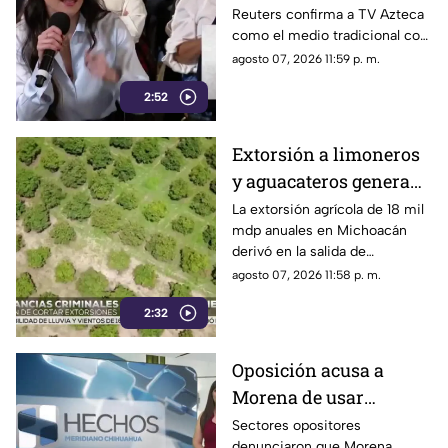
Reuters confirma a TV Azteca
Reuters confirma
como el medio tradicional con
liderazgo de TV Azteca
mayor alcance y credibilidad
agosto 07, 2026 11:59 p. m.
en alcance y
en México, tras
credibilidad
2:52
inconsistencias en La
Mañanera
Extorsión a limoneros
y aguacateros genera
pérdidas de 18 mil mdp
La extorsión agrícola de 18 mil
mdp anuales en Michoacán
en Michoacán
derivó en la salida de
inspectores de EE. UU.,
agosto 07, 2026 11:58 p. m.
frenando la exportación de
2:32
aguacate y provocando
severas pérdidas
Oposición acusa a
Morena de usar
censura para ocultar
Sectores opositores
denunciaron que Morena