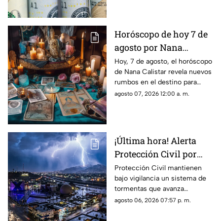
Horóscopo de hoy 7 de
agosto por Nana
Calistar: Este será tu
Hoy, 7 de agosto, el horóscopo
de Nana Calistar revela nuevos
mejor beneficio
rumbos en el destino para
estos signos
agosto 07, 2026 12:00 a. m.
¡Última hora! Alerta
Protección Civil por
tormenta que se acerca
Protección Civil mantienen
bajo vigilancia un sistema de
a Ciudad Juárez y El
tormentas que avanza
Paso: piden extremar
lentamente hacia el suroeste y
agosto 06, 2026 07:57 p. m.
precauciones
que, de conservar su
intensidad y trayectoria, podría