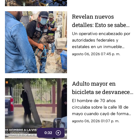
ingresar a Ciudad Juárez
durante las próximas horas.
Revelan nuevos
detalles: Esto se sabe
sobre el hallazgo de un
Un operativo encabezado por
autoridades federales y
lagarto y un tigre de
estatales en un inmueble
bengala en un
habilitado como autolavado en
agosto 06, 2026 07:45 p. m.
autolavado de Juárez
Ciudad Juárez dejó como
saldo el aseguramiento de un
tigre de bengala, un cocodrilo
y cinco perros.
Adulto mayor en
bicicleta se desvanece y
pierde la vida en la
El hombre de 70 años
circulaba sobre la calle 18 de
colonia Lucio Cabañas
mayo cuando cayó de forma
repentina; paramédicos
agosto 06, 2026 01:07 p. m.
acudieron al lugar pero ya no
0:32
contaba con signos vitales.