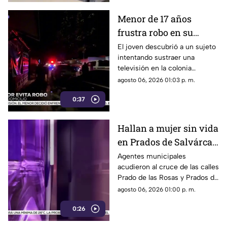
Menor de 17 años
frustra robo en su
domicilio de
El joven descubrió a un sujeto
intentando sustraer una
Cuauhtémoc; resulta
televisión en la colonia
herido de la mano
Reforma; tras forcejear con el
agosto 06, 2026 01:03 p. m.
presunto delincuente, este
0:37
huyó sin lograr el cometido.
Hallan a mujer sin vida
en Prados de Salvárcar;
cuerpo no presentaba
Agentes municipales
acudieron al cruce de las calles
huellas de violencia
Prado de las Rosas y Prados de
Azucenas tras el reporte del
agosto 06, 2026 01:00 p. m.
hallazgo; peritos indagan la
0:26
causa del fallecimiento.