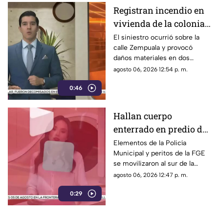
Registran incendio en
vivienda de la colonia
Fronteriza; bomberos
El siniestro ocurrió sobre la
calle Zempuala y provocó
controlan las llamas
daños materiales en dos
habitaciones; Protección Civil
agosto 06, 2026 12:54 p. m.
descartó personas lesionadas y
0:46
fugas de gas.
Hallan cuerpo
enterrado en predio de
la colonia División del
Elementos de la Policía
Municipal y peritos de la FGE
Norte en Chihuahua
se movilizaron al sur de la
capital tras el descubrimiento
agosto 06, 2026 12:47 p. m.
de restos humanos ocultos en
0:29
un terreno.