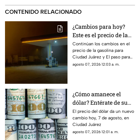
CONTENIDO RELACIONADO
¿Cambios para hoy?
Este es el precio de la
gasolina para Ciudad
Continúan los cambios en el
precio de la gasolina para
Juárez y El Paso
Ciudad Juárez y El paso para
hoy, 7 de agosto
agosto 07, 2026 12:03 a. m.
¿Cómo amanece el
dólar? Entérate de su
precio hoy, 7 de agosto,
El precio del dólar da un nuevo
cambio hoy, 7 de agosto, en
en Ciudad Juárez
Ciudad Juárez
agosto 07, 2026 12:01 a. m.