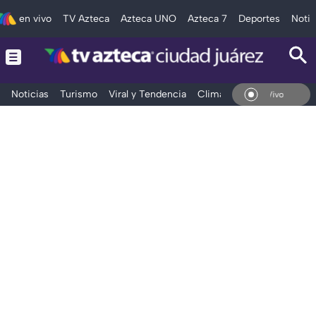
en vivo
TV Azteca
Azteca UNO
Azteca 7
Deportes
Notic
Noticias
Turismo
Viral y Tendencia
Clima
Deportes
Espec
En Vivo