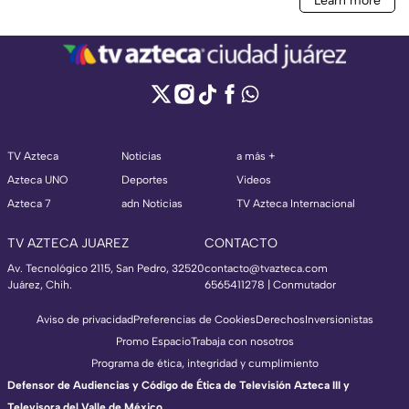
TV Azteca
Noticias
a más +
Azteca UNO
Deportes
Videos
Azteca 7
adn Noticias
TV Azteca Internacional
TV AZTECA JUAREZ
CONTACTO
Av. Tecnológico 2115, San Pedro, 32520
contacto@tvazteca.com
Juárez, Chih.
6565411278 | Conmutador
Aviso de privacidad
Preferencias de Cookies
Derechos
Inversionistas
Promo Espacio
Trabaja con nosotros
Programa de ética, integridad y cumplimiento
Defensor de Audiencias y Código de Ética de Televisión Azteca III y
Televisora del Valle de México