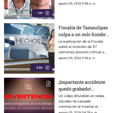
posibles riesgos para los
agosto 05, 2026 11:58 p. m.
medios.
1:19
Fiscalía de Tamaulipas
culpa a un solo hombre
por el incendio de un
La explicación de la Fiscalía
sobre el incendio de 57
lote 47 camiones de
camiones provocó críticas y
papitas
cuestionamientos a nivel
agosto 05, 2026 11:56 p. m.
nacional.
3:26
¡Impactante accidente
quedó grabado!
Montacargas atropella
Un video difundido en redes
sociales ha causado
a un trabajador en una
conmoción al mostrar el
zona portuaria y el
momento en que un trabajador
agosto 05, 2026 04:29 p. m.