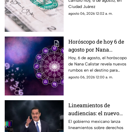
cambio hoy, 6 de agosto, en
Juárez
Ciudad Juárez
agosto 06, 2026 12:02 a. m.
Horóscopo de hoy 6 de
agosto por Nana
Calistar: Estos signos
Hoy, 6 de agosto, el horóscopo
de Nana Calistar revela nuevos
deben cuidar su SALUD
rumbos en el destino para
estos signos
agosto 06, 2026 12:00 a. m.
Lineamientos de
audiencias: el nuevo
mecanismo del
El gobierno mexicano lanza
lineamientos sobre derechos
gobierno para censurar