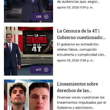
de audiencias que, según
medios y blindar la
críticos, no protegen al
agosto 05, 2026 11:59 p. m.
corrupción en México
ciudadano sino que blindan al
1:25
morenismo y censuran
denuncias de corrupción,
ineptitud y vínculos con el
La Censura de la 4T |
crimen organizado.
Gobierno cuestionado:
relatos falsos,
El gobierno en entredicho:
relatos falsos, corrupción
corrupción encubierta
encubierta y complicidad con
y complicidad
el crimen
agosto 05, 2026 11:58 p. m.
4:17
Lineamientos sobre
derechos de las
audiencias son
Diversas voces cuestionan los
lineamientos impulsados por el
CENSURA disfrazada
Gobierno y advirtieron