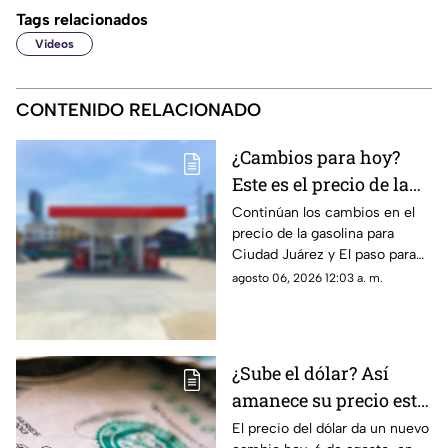
Tags relacionados
Videos
CONTENIDO RELACIONADO
¿Cambios para hoy?
Este es el precio de la
gasolina para Ciudad
Continúan los cambios en el
precio de la gasolina para
Juárez y El Paso
Ciudad Juárez y El paso para
hoy, 6 de agosto
agosto 06, 2026 12:03 a. m.
¿Sube el dólar? Así
amanece su precio este
jueves en Ciudad
El precio del dólar da un nuevo