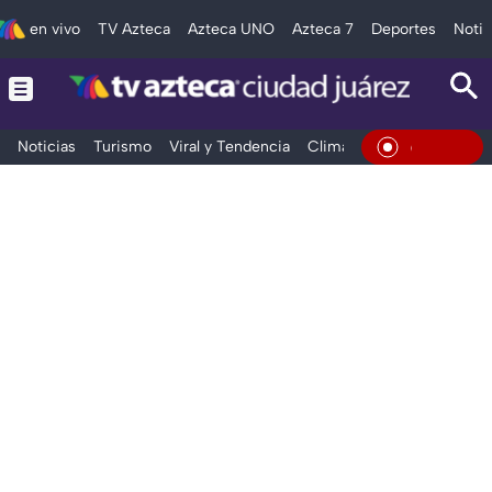
en vivo
TV Azteca
Azteca UNO
Azteca 7
Deportes
Notic
Noticias
Turismo
Viral y Tendencia
Clima
Deportes
Espec
En Vivo