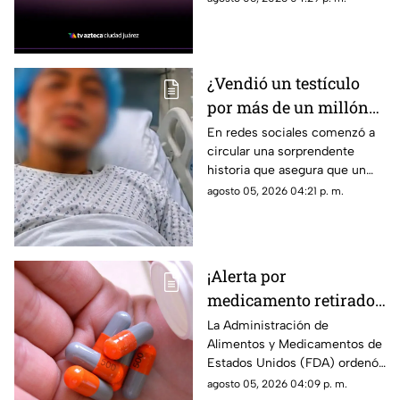
video se vuelve viral
es atropellado por un
montacargas mientras
caminaba por una zona
portuaria.
¿Vendió un testículo
por más de un millón
de pesos? Esta es la
En redes sociales comenzó a
circular una sorprendente
verdad detrás de la
historia que asegura que un
historia que se hizo
joven vendió uno de sus
agosto 05, 2026 04:21 p. m.
viral
testículos a cambio de 1 millón
400 mil pesos, una
publicación que rápidamente
acumuló miles de reacciones,
¡Alerta por
comentarios y compartidos
medicamento retirado!
debido a lo inusual del
supuesto caso.
Sacan del mercado más
La Administración de
Alimentos y Medicamentos de
de 580 mil frascos con
Estados Unidos (FDA) ordenó
pastillas para la
el retiro de más de 580 mil
agosto 05, 2026 04:09 p. m.
presión por posible