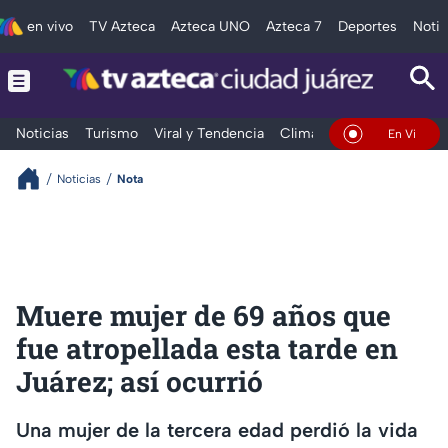
en vivo
TV Azteca
Azteca UNO
Azteca 7
Deportes
Notic
Noticias
Turismo
Viral y Tendencia
Clima
Deportes
Espec
En Vivo
Noticias
Nota
Muere mujer de 69 años que
fue atropellada esta tarde en
Juárez; así ocurrió
Una mujer de la tercera edad perdió la vida