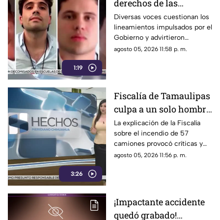
derechos de las
audiencias son
Diversas voces cuestionan los
lineamientos impulsados por el
CENSURA disfrazada
Gobierno y advirtieron
posibles riesgos para los
agosto 05, 2026 11:58 p. m.
medios.
1:19
Fiscalía de Tamaulipas
culpa a un solo hombre
por el incendio de un
La explicación de la Fiscalía
sobre el incendio de 57
lote 47 camiones de
camiones provocó críticas y
papitas
cuestionamientos a nivel
agosto 05, 2026 11:56 p. m.
nacional.
3:26
¡Impactante accidente
quedó grabado!