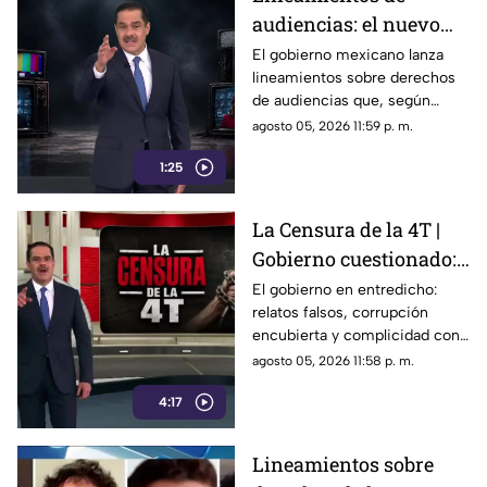
audiencias: el nuevo
mecanismo del
El gobierno mexicano lanza
lineamientos sobre derechos
gobierno para censurar
de audiencias que, según
medios y blindar la
críticos, no protegen al
agosto 05, 2026 11:59 p. m.
corrupción en México
ciudadano sino que blindan al
1:25
morenismo y censuran
denuncias de corrupción,
ineptitud y vínculos con el
La Censura de la 4T |
crimen organizado.
Gobierno cuestionado:
relatos falsos,
El gobierno en entredicho:
relatos falsos, corrupción
corrupción encubierta
encubierta y complicidad con
y complicidad
el crimen
agosto 05, 2026 11:58 p. m.
4:17
Lineamientos sobre