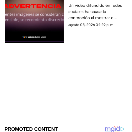
Montacargas atropella
Un video difundido en redes
sociales ha causado
a un trabajador en una
conmoción al mostrar el
zona portuaria y el
momento en que un trabajador
agosto 05, 2026 04:29 p. m.
video se vuelve viral
es atropellado por un
montacargas mientras
caminaba por una zona
portuaria.