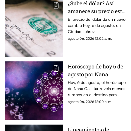
¿Sube el dólar? Así
amanece su precio este
jueves en Ciudad
El precio del dólar da un nuevo
cambio hoy, 6 de agosto, en
Juárez
Ciudad Juárez
agosto 06, 2026 12:02 a. m.
Horóscopo de hoy 6 de
agosto por Nana
Calistar: Estos signos
Hoy, 6 de agosto, el horóscopo
de Nana Calistar revela nuevos
deben cuidar su SALUD
rumbos en el destino para
estos signos
agosto 06, 2026 12:00 a. m.
Lineamientos de