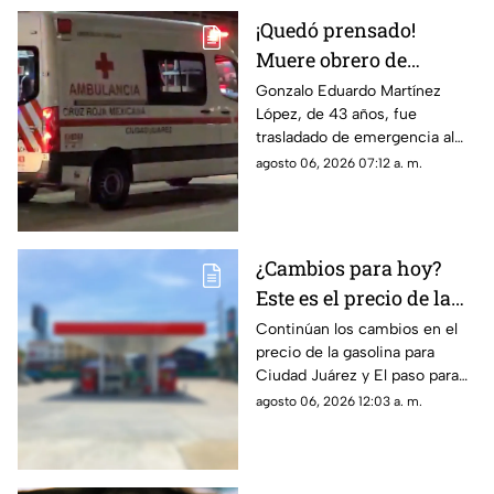
¡Quedó prensado!
Muere obrero de
maquiladora tras
Gonzalo Eduardo Martínez
López, de 43 años, fue
caerle maquinaria
trasladado de emergencia al
pesada en Ciudad
Hospital 66 del IMSS tras
agosto 06, 2026 07:12 a. m.
Juárez
quedar prensado por un equipo
industrial, donde falleció
debido a las severas lesiones.
¿Cambios para hoy?
Este es el precio de la
gasolina para Ciudad
Continúan los cambios en el
precio de la gasolina para
Juárez y El Paso
Ciudad Juárez y El paso para
hoy, 6 de agosto
agosto 06, 2026 12:03 a. m.