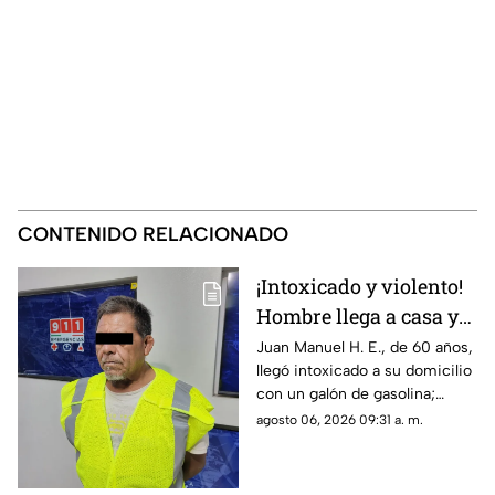
CONTENIDO RELACIONADO
¡Intoxicado y violento!
Hombre llega a casa y
rocía a su hija y esposa
Juan Manuel H. E., de 60 años,
llegó intoxicado a su domicilio
con gasolina para
con un galón de gasolina;
intentar matarlas
agentes de la DEVIFG lo
agosto 06, 2026 09:31 a. m.
arrestaron tras rociar a la joven
y hallarle dosis de cristal