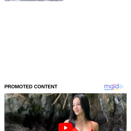
publicación que rápidamente
acumuló miles de reacciones,
comentarios y compartidos
debido a lo inusual del
supuesto caso.