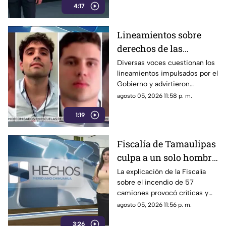
4:17
Lineamientos sobre
derechos de las
audiencias son
Diversas voces cuestionan los
lineamientos impulsados por el
CENSURA disfrazada
Gobierno y advirtieron
posibles riesgos para los
agosto 05, 2026 11:58 p. m.
medios.
1:19
Fiscalía de Tamaulipas
culpa a un solo hombre
por el incendio de un
La explicación de la Fiscalía
sobre el incendio de 57
lote 47 camiones de
camiones provocó críticas y
papitas
cuestionamientos a nivel
agosto 05, 2026 11:56 p. m.
nacional.
3:26