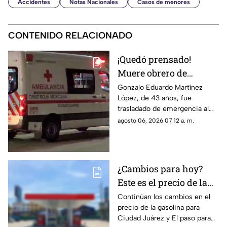
Accidentes
Notas Nacionales
Casos de menores
CONTENIDO RELACIONADO
¡Quedó prensado!
Muere obrero de
maquiladora tras
Gonzalo Eduardo Martínez
López, de 43 años, fue
caerle maquinaria
trasladado de emergencia al
pesada en Ciudad
Hospital 66 del IMSS tras
agosto 06, 2026 07:12 a. m.
Juárez
quedar prensado por un equipo
industrial, donde falleció
debido a las severas lesiones.
¿Cambios para hoy?
Este es el precio de la
gasolina para Ciudad
Continúan los cambios en el
precio de la gasolina para
Juárez y El Paso
Ciudad Juárez y El paso para