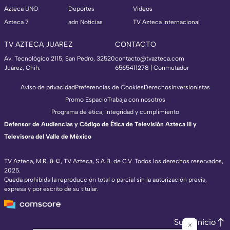
Azteca UNO
Deportes
Videos
Azteca 7
adn Noticias
TV Azteca Internacional
TV AZTECA JUAREZ
CONTACTO
Av. Tecnológico 2115, San Pedro, 32520
contacto@tvazteca.com
Juárez, Chih.
6565411278 | Conmutador
Aviso de privacidad
Preferencias de Cookies
Derechos
Inversionistas
Promo Espacio
Trabaja con nosotros
Programa de ética, integridad y cumplimiento
Defensor de Audiencias y Código de Ética de Televisión Azteca III y
Televisora del Valle de México
TV Azteca, M.R. & ©, TV Azteca, S.A.B. de C.V. Todos los derechos reservados,
2025.
Queda prohibida la reproducción total o parcial sin la autorización previa,
expresa y por escrito de su titular.
Subir inicio