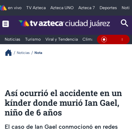
en vivo
TV Azteca
Azteca UNO
Azteca 7
Deportes
Notic
Noticias
Turismo
Viral y Tendencia
Clima
Deportes
Espec
En Vivo
Noticias
Nota
Así ocurrió el accidente en un
kínder donde murió Ian Gael,
niño de 6 años
El caso de Ian Gael conmocionó en redes