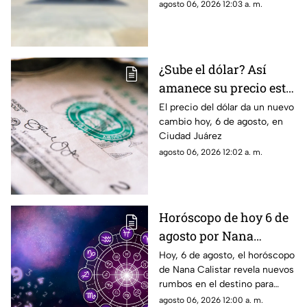
hoy, 6 de agosto
agosto 06, 2026 12:03 a. m.
¿Sube el dólar? Así
amanece su precio este
jueves en Ciudad
El precio del dólar da un nuevo
cambio hoy, 6 de agosto, en
Juárez
Ciudad Juárez
agosto 06, 2026 12:02 a. m.
Horóscopo de hoy 6 de
agosto por Nana
Calistar: Estos signos
Hoy, 6 de agosto, el horóscopo
de Nana Calistar revela nuevos
deben cuidar su SALUD
rumbos en el destino para
estos signos
agosto 06, 2026 12:00 a. m.