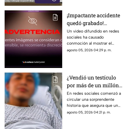
¡Impactante accidente
quedó grabado!
Montacargas atropella
Un video difundido en redes
sociales ha causado
a un trabajador en una
conmoción al mostrar el
zona portuaria y el
momento en que un trabajador
agosto 05, 2026 04:29 p. m.
video se vuelve viral
es atropellado por un
montacargas mientras
caminaba por una zona
portuaria.
¿Vendió un testículo
por más de un millón
de pesos? Esta es la
En redes sociales comenzó a
circular una sorprendente
verdad detrás de la
historia que asegura que un
historia que se hizo
joven vendió uno de sus
agosto 05, 2026 04:21 p. m.
viral
testículos a cambio de 1 millón
400 mil pesos, una