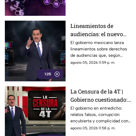
Lineamientos de
audiencias: el nuevo
mecanismo del
El gobierno mexicano lanza
lineamientos sobre derechos
gobierno para censurar
de audiencias que, según
medios y blindar la
críticos, no protegen al
agosto 05, 2026 11:59 p. m.
corrupción en México
ciudadano sino que blindan al
1:25
morenismo y censuran
denuncias de corrupción,
ineptitud y vínculos con el
La Censura de la 4T |
crimen organizado.
Gobierno cuestionado:
relatos falsos,
El gobierno en entredicho:
relatos falsos, corrupción
corrupción encubierta
encubierta y complicidad con
y complicidad
el crimen
agosto 05, 2026 11:58 p. m.