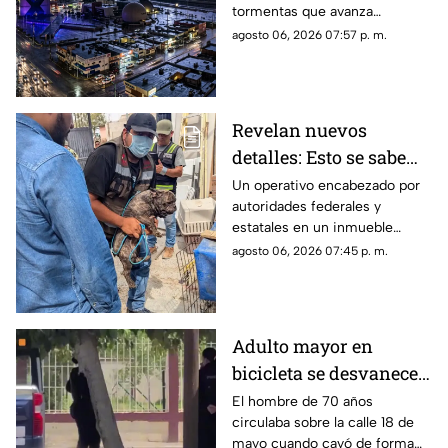
tormentas que avanza
Paso: piden extremar
lentamente hacia el suroeste y
agosto 06, 2026 07:57 p. m.
precauciones
que, de conservar su
intensidad y trayectoria, podría
ingresar a Ciudad Juárez
durante las próximas horas.
Revelan nuevos
detalles: Esto se sabe
sobre el hallazgo de un
Un operativo encabezado por
autoridades federales y
lagarto y un tigre de
estatales en un inmueble
bengala en un
habilitado como autolavado en
agosto 06, 2026 07:45 p. m.
autolavado de Juárez
Ciudad Juárez dejó como
saldo el aseguramiento de un
tigre de bengala, un cocodrilo
y cinco perros.
Adulto mayor en
bicicleta se desvanece y
pierde la vida en la
El hombre de 70 años
circulaba sobre la calle 18 de
colonia Lucio Cabañas
mayo cuando cayó de forma