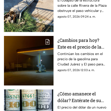
concreto tras
El colapso de la estructura
sobre la calle Rivera de la Plaza
TORMENTAS y bloquea
obstruye el paso vehicular y
calles en Ciudad Juárez
mantiene en alerta a los
agosto 07, 2026 09:24 a. m.
vecinos por riesgo de
descargas eléctricas
¿Cambios para hoy?
Este es el precio de la
gasolina para Ciudad
Continúan los cambios en el
precio de la gasolina para
Juárez y El Paso
Ciudad Juárez y El paso para
hoy, 7 de agosto
agosto 07, 2026 12:03 a. m.
¿Cómo amanece el
dólar? Entérate de su
precio hoy, 7 de agosto,
El precio del dólar da un nuevo