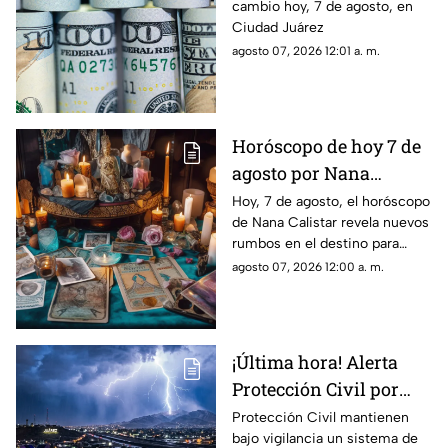
cambio hoy, 7 de agosto, en
en Ciudad Juárez
Ciudad Juárez
agosto 07, 2026 12:01 a. m.
Horóscopo de hoy 7 de
agosto por Nana
Calistar: Este será tu
Hoy, 7 de agosto, el horóscopo
de Nana Calistar revela nuevos
mejor beneficio
rumbos en el destino para
estos signos
agosto 07, 2026 12:00 a. m.
¡Última hora! Alerta
Protección Civil por
tormenta que se acerca
Protección Civil mantienen
bajo vigilancia un sistema de
a Ciudad Juárez y El