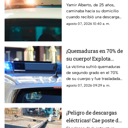
eléctrica por pisar
Yamir Alberto, de 25 años,
caminaba hacia su domicilio
cable expuesto en
cuando recibió una descarga
banqueta de Ciudad
eléctrica; fue trasladado de
agosto 07, 2026 10:40 a. m.
Juárez
urgencia al Hospital General
con lesiones de segundo y
tercer grado
¡Quemaduras en 70% de
su cuerpo! Explota
tanque de gas en
La víctima sufrió quemaduras
de segundo grado en el 70%
Parajes del Sur y deja a
de su cuerpo y fue trasladada
una persona grave
de urgencia al Hospital General
agosto 07, 2026 09:29 a. m.
de Ciudad Juárez.
¡Peligro de descargas
eléctricas! Cae poste de