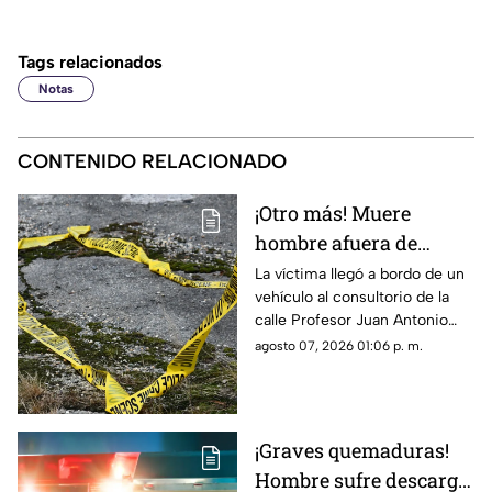
Tags relacionados
Notas
CONTENIDO RELACIONADO
¡Otro más! Muere
hombre afuera de
farmacia tras sufrir
La víctima llegó a bordo de un
vehículo al consultorio de la
una descarga eléctrica
calle Profesor Juan Antonio
en Ciudad Juárez
Pedroza para pedir auxilio,
agosto 07, 2026 01:06 p. m.
pero el médico confirmó que
ya no contaba con signos
vitales
¡Graves quemaduras!
Hombre sufre descarga