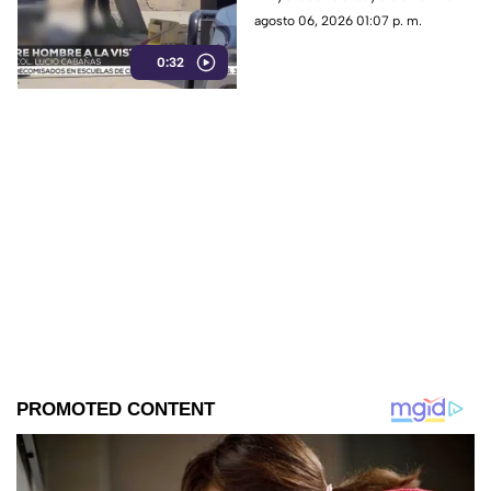
repentina; paramédicos
agosto 06, 2026 01:07 p. m.
acudieron al lugar pero ya no
0:32
contaba con signos vitales.