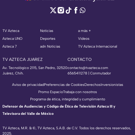
TV Azteca
Noticias
a más +
Azteca UNO
Deportes
Videos
Azteca 7
adn Noticias
TV Azteca Internacional
TV AZTECA JUAREZ
CONTACTO
Av. Tecnológico 2115, San Pedro, 32520
contacto@tvazteca.com
Juárez, Chih.
6565411278 | Conmutador
Aviso de privacidad
Preferencias de Cookies
Derechos
Inversionistas
Promo Espacio
Trabaja con nosotros
Programa de ética, integridad y cumplimiento
Defensor de Audiencias y Código de Ética de Televisión Azteca III y
Televisora del Valle de México
TV Azteca, M.R. & ©, TV Azteca, S.A.B. de C.V. Todos los derechos reservados,
2025.