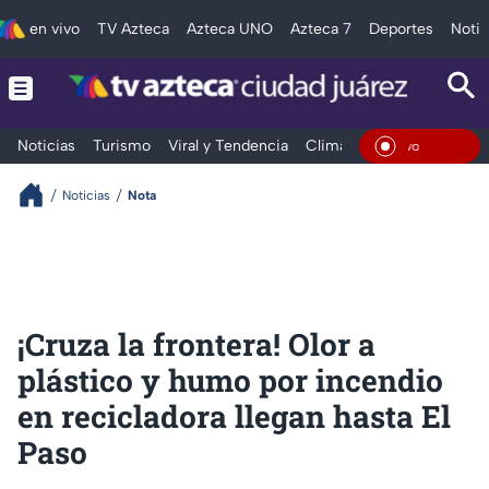
en vivo
TV Azteca
Azteca UNO
Azteca 7
Deportes
Notic
Noticias
Turismo
Viral y Tendencia
Clima
Deportes
Espec
En Viv
Noticias
Nota
¡Cruza la frontera! Olor a
plástico y humo por incendio
en recicladora llegan hasta El
Paso