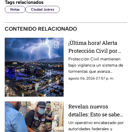
Tags relacionados
Notas
Ciudad Juárez
CONTENIDO RELACIONADO
¡Última hora! Alerta
Protección Civil por
tormenta que se acerca
Protección Civil mantienen
bajo vigilancia un sistema de
a Ciudad Juárez y El
tormentas que avanza
Paso: piden extremar
lentamente hacia el suroeste y
agosto 06, 2026 07:57 p. m.
precauciones
que, de conservar su
intensidad y trayectoria, podría
ingresar a Ciudad Juárez
durante las próximas horas.
Revelan nuevos
detalles: Esto se sabe
sobre el hallazgo de un
Un operativo encabezado por
autoridades federales y
lagarto y un tigre de