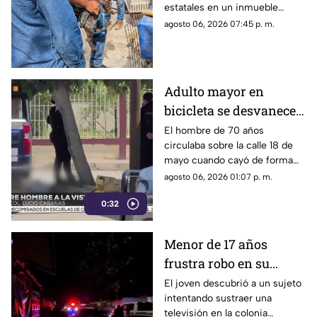
estatales en un inmueble
bengala en un
habilitado como autolavado en
agosto 06, 2026 07:45 p. m.
autolavado de Juárez
Ciudad Juárez dejó como
saldo el aseguramiento de un
tigre de bengala, un cocodrilo
y cinco perros.
Adulto mayor en
bicicleta se desvanece y
pierde la vida en la
El hombre de 70 años
circulaba sobre la calle 18 de
colonia Lucio Cabañas
mayo cuando cayó de forma
repentina; paramédicos
agosto 06, 2026 01:07 p. m.
acudieron al lugar pero ya no
0:32
contaba con signos vitales.
Menor de 17 años
frustra robo en su
domicilio de
El joven descubrió a un sujeto
intentando sustraer una
Cuauhtémoc; resulta
televisión en la colonia