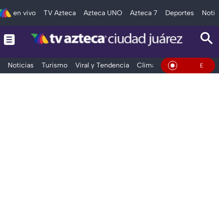
en vivo
TV Azteca
Azteca UNO
Azteca 7
Deportes
Notic
Noticias
Turismo
Viral y Tendencia
Clima
Deportes
Espec
En Vivo