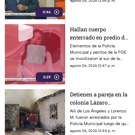
agosto 06, 2026 12:54 p. m.
descartó personas lesionadas y
0:46
fugas de gas.
Hallan cuerpo
enterrado en predio de
la colonia División del
Elementos de la Policía
Municipal y peritos de la FGE
Norte en Chihuahua
se movilizaron al sur de la
capital tras el descubrimiento
agosto 06, 2026 12:47 p. m.
de restos humanos ocultos en
0:29
un terreno.
Detienen a pareja en la
colonia Lázaro
Cárdenas tras riña,
Aili de Los Ángeles y Lorenzo
M. fueron arrestados por la
agresión física y un
Policía Municipal luego de que
incendio
el hombre agrediera a la mujer
agosto 06, 2026 12:44 p. m.