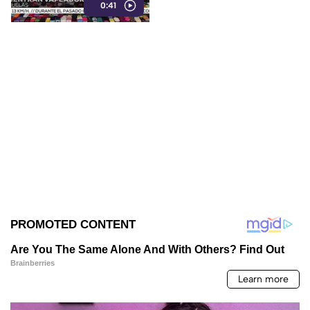
0:41
concentrado de cannabis
conocido como “wax”.