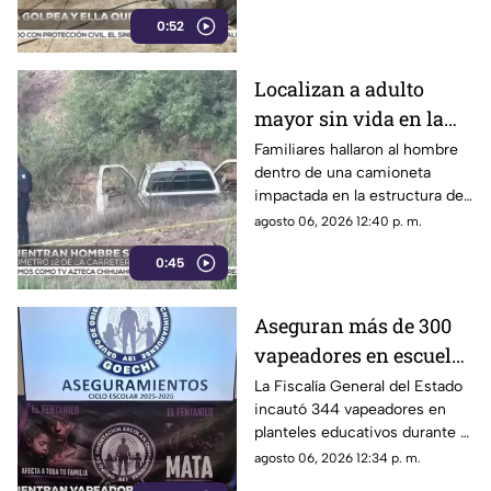
y ella presuntamente iniciara
0:52
un fuego durante la disputa.
Localizan a adulto
mayor sin vida en la
carretera de
Familiares hallaron al hombre
dentro de una camioneta
Cuahtémoc; habría
impactada en la estructura de
sufrido infarto al
un puente a la altura del
agosto 06, 2026 12:40 p. m.
volante
kilómetro 12; las autoridades
0:45
presumen una causa natural
previa al choque.
Aseguran más de 300
vapeadores en escuelas
de Chihuahua; detectan
La Fiscalía General del Estado
incautó 344 vapeadores en
dispositivo wax
planteles educativos durante el
ciclo escolar 2025-2026; 36
agosto 06, 2026 12:34 p. m.
de ellos contenían