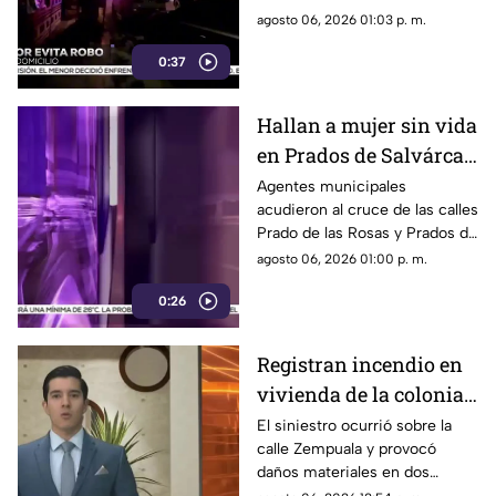
herido de la mano
Reforma; tras forcejear con el
agosto 06, 2026 01:03 p. m.
presunto delincuente, este
0:37
huyó sin lograr el cometido.
Hallan a mujer sin vida
en Prados de Salvárcar;
cuerpo no presentaba
Agentes municipales
acudieron al cruce de las calles
huellas de violencia
Prado de las Rosas y Prados de
Azucenas tras el reporte del
agosto 06, 2026 01:00 p. m.
hallazgo; peritos indagan la
0:26
causa del fallecimiento.
Registran incendio en
vivienda de la colonia
Fronteriza; bomberos
El siniestro ocurrió sobre la
calle Zempuala y provocó
controlan las llamas
daños materiales en dos
habitaciones; Protección Civil