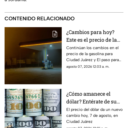
CONTENIDO RELACIONADO
¿Cambios para hoy?
Este es el precio de la
gasolina para Ciudad
Continúan los cambios en el
precio de la gasolina para
Juárez y El Paso
Ciudad Juárez y El paso para
hoy, 7 de agosto
agosto 07, 2026 12:03 a. m.
¿Cómo amanece el
dólar? Entérate de su
precio hoy, 7 de agosto,
El precio del dólar da un nuevo
cambio hoy, 7 de agosto, en
en Ciudad Juárez
Ciudad Juárez