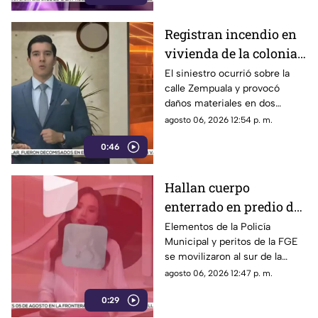
Registran incendio en
vivienda de la colonia
Fronteriza; bomberos
El siniestro ocurrió sobre la
calle Zempuala y provocó
controlan las llamas
daños materiales en dos
habitaciones; Protección Civil
agosto 06, 2026 12:54 p. m.
descartó personas lesionadas y
0:46
fugas de gas.
Hallan cuerpo
enterrado en predio de
la colonia División del
Elementos de la Policía
Municipal y peritos de la FGE
Norte en Chihuahua
se movilizaron al sur de la
capital tras el descubrimiento
agosto 06, 2026 12:47 p. m.
de restos humanos ocultos en
0:29
un terreno.