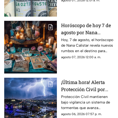
agosto 07, 2026 12:01 a. m.
Horóscopo de hoy 7 de
agosto por Nana
Calistar: Este será tu
Hoy, 7 de agosto, el horóscopo
de Nana Calistar revela nuevos
mejor beneficio
rumbos en el destino para
estos signos
agosto 07, 2026 12:00 a. m.
¡Última hora! Alerta
Protección Civil por
tormenta que se acerca
Protección Civil mantienen
bajo vigilancia un sistema de
a Ciudad Juárez y El
tormentas que avanza
Paso: piden extremar
lentamente hacia el suroeste y
agosto 06, 2026 07:57 p. m.
precauciones