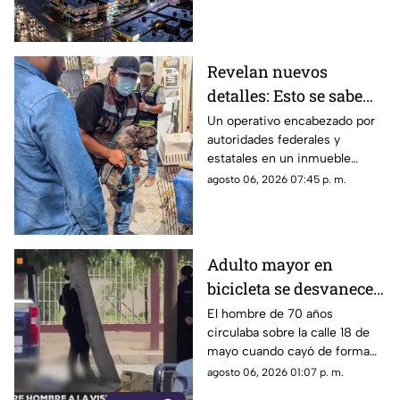
que, de conservar su
intensidad y trayectoria, podría
ingresar a Ciudad Juárez
durante las próximas horas.
Revelan nuevos
detalles: Esto se sabe
sobre el hallazgo de un
Un operativo encabezado por
autoridades federales y
lagarto y un tigre de
estatales en un inmueble
bengala en un
habilitado como autolavado en
agosto 06, 2026 07:45 p. m.
autolavado de Juárez
Ciudad Juárez dejó como
saldo el aseguramiento de un
tigre de bengala, un cocodrilo
y cinco perros.
Adulto mayor en
bicicleta se desvanece y
pierde la vida en la
El hombre de 70 años
circulaba sobre la calle 18 de
colonia Lucio Cabañas
mayo cuando cayó de forma
repentina; paramédicos
agosto 06, 2026 01:07 p. m.
acudieron al lugar pero ya no