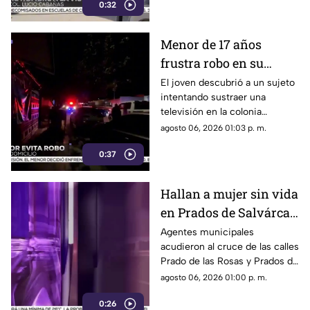
0:32
contaba con signos vitales.
Menor de 17 años
frustra robo en su
domicilio de
El joven descubrió a un sujeto
intentando sustraer una
Cuauhtémoc; resulta
televisión en la colonia
herido de la mano
Reforma; tras forcejear con el
agosto 06, 2026 01:03 p. m.
presunto delincuente, este
0:37
huyó sin lograr el cometido.
Hallan a mujer sin vida
en Prados de Salvárcar;
cuerpo no presentaba
Agentes municipales
acudieron al cruce de las calles
huellas de violencia
Prado de las Rosas y Prados de
Azucenas tras el reporte del
agosto 06, 2026 01:00 p. m.
hallazgo; peritos indagan la
0:26
causa del fallecimiento.