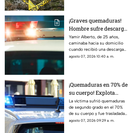
México.
ya no contaba con signos
vitales
¡Graves quemaduras!
Hombre sufre descarga
eléctrica por pisar
Yamir Alberto, de 25 años,
caminaba hacia su domicilio
cable expuesto en
cuando recibió una descarga
banqueta de Ciudad
eléctrica; fue trasladado de
agosto 07, 2026 10:40 a. m.
Juárez
urgencia al Hospital General
con lesiones de segundo y
tercer grado
¡Quemaduras en 70% de
su cuerpo! Explota
tanque de gas en
La víctima sufrió quemaduras
de segundo grado en el 70%
Parajes del Sur y deja a
de su cuerpo y fue trasladada
una persona grave
de urgencia al Hospital General
agosto 07, 2026 09:29 a. m.
de Ciudad Juárez.