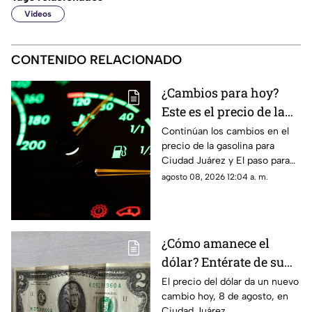
Videos
CONTENIDO RELACIONADO
¿Cambios para hoy?
Este es el precio de la
gasolina para Ciudad
Continúan los cambios en el
precio de la gasolina para
Juárez y El Paso
Ciudad Juárez y El paso para
hoy, 8 de agosto
agosto 08, 2026 12:04 a. m.
¿Cómo amanece el
dólar? Entérate de su
precio hoy, 8 de agosto,
El precio del dólar da un nuevo
cambio hoy, 8 de agosto, en
en Ciudad Juárez
Ciudad Juárez