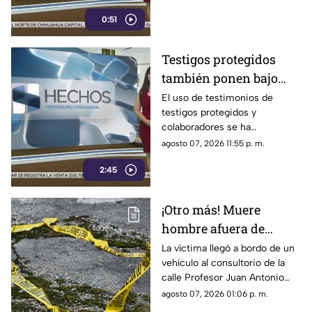
desestimar señalamientos que
0:51
vinculan a la 4T con la
narcopolítica.
Testigos protegidos
también ponen bajo
presión a políticos en
El uso de testimonios de
testigos protegidos y
México; detienen a
colaboradores se ha
exgobernador señalado
convertido nuevamente en un
agosto 07, 2026 11:55 p. m.
por caso Ayotzinapa
punto de debate dentro del
2:45
ámbito político y judicial, luego
de que este mecanismo,
criticado en diversas
¡Otro más! Muere
ocasiones por integrantes de
hombre afuera de
la Cuarta Transformación
cuando es utilizado en Estados
farmacia tras sufrir
La víctima llegó a bordo de un
Unidos contra presuntos
vehículo al consultorio de la
una descarga eléctrica
narcopolíticos, también ha
calle Profesor Juan Antonio
en Ciudad Juárez
sido empleado en
Pedroza para pedir auxilio,
agosto 07, 2026 01:06 p. m.
investigaciones dentro de
pero el médico confirmó que