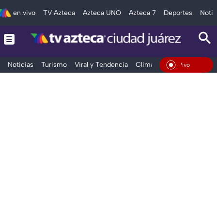
en vivo
TV Azteca
Azteca UNO
Azteca 7
Deportes
Notic
Noticias
Turismo
Viral y Tendencia
Clima
Deportes
Espec
En Vivo