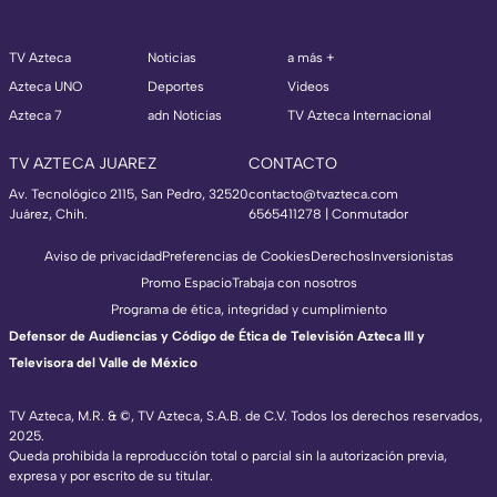
TV Azteca
Noticias
a más +
Azteca UNO
Deportes
Videos
Azteca 7
adn Noticias
TV Azteca Internacional
TV AZTECA JUAREZ
CONTACTO
Av. Tecnológico 2115, San Pedro, 32520
contacto@tvazteca.com
Juárez, Chih.
6565411278 | Conmutador
Aviso de privacidad
Preferencias de Cookies
Derechos
Inversionistas
Promo Espacio
Trabaja con nosotros
Programa de ética, integridad y cumplimiento
Defensor de Audiencias y Código de Ética de Televisión Azteca III y
Televisora del Valle de México
TV Azteca, M.R. & ©, TV Azteca, S.A.B. de C.V. Todos los derechos reservados,
2025.
Queda prohibida la reproducción total o parcial sin la autorización previa,
expresa y por escrito de su titular.