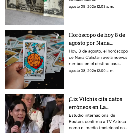
agosto 08, 2026 12:03 a. m.
Horóscopo de hoy 8 de
agosto por Nana
Calistar: ¿Qué te depara
Hoy, 8 de agosto, el horóscopo
de Nana Calistar revela nuevos
el destino este sábado?
rumbos en el destino para
estos signos
agosto 08, 2026 12:00 a. m.
¡Liz Vilchis cita datos
erróneos en La
Mañanera: Estudio de
Estudio internacional de
Reuters confirma a TV Azteca
Reuters confirma
como el medio tradicional con
liderazgo de TV Azteca