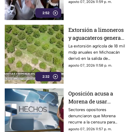
mayor alcance y credibilidad
agosto 07, 2026 11:59 p. m.
en alcance y
en México, tras
credibilidad
2:52
inconsistencias en La
Mañanera
Extorsión a limoneros
y aguacateros genera
pérdidas de 18 mil mdp
La extorsión agrícola de 18 mil
mdp anuales en Michoacán
en Michoacán
derivó en la salida de
inspectores de EE. UU.,
agosto 07, 2026 11:58 p. m.
frenando la exportación de
2:32
aguacate y provocando
severas pérdidas
Oposición acusa a
Morena de usar
censura para ocultar
Sectores opositores
denunciaron que Morena
seńalamientos de
recurre a la censura para
narcopolítica
imponer su versión oficial y
agosto 07, 2026 11:57 p. m.