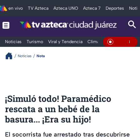
en vivo
TV Azteca
Azteca UNO
Azteca 7
Deportes
Notic
Noticias
Turismo
Viral y Tendencia
Clima
Deportes
Espec
En Vivo
Noticias
Nota
¡Simuló todo! Paramédico
rescata a un bebé de la
basura... ¡Era su hijo!
El socorrista fue arrestado tras descubrirse