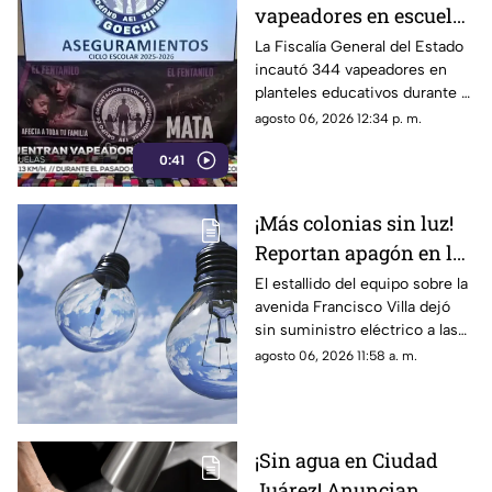
vapeadores en escuelas
de Chihuahua; detectan
La Fiscalía General del Estado
incautó 344 vapeadores en
dispositivo wax
planteles educativos durante el
ciclo escolar 2025-2026; 36
agosto 06, 2026 12:34 p. m.
de ellos contenían
0:41
concentrado de cannabis
conocido como “wax”.
¡Más colonias sin luz!
Reportan apagón en la
zona de Altavista tras
El estallido del equipo sobre la
avenida Francisco Villa dejó
explosión de
sin suministro eléctrico a las
transformador
colonias Altavista, Insurgentes
agosto 06, 2026 11:58 a. m.
y sectores de la 16 de
Septiembre
¡Sin agua en Ciudad
Juárez! Anuncian