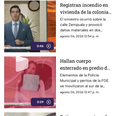
Registran incendio en
vivienda de la colonia
Fronteriza; bomberos
El siniestro ocurrió sobre la
calle Zempuala y provocó
controlan las llamas
daños materiales en dos
habitaciones; Protección Civil
agosto 06, 2026 12:54 p. m.
descartó personas lesionadas y
0:46
fugas de gas.
Hallan cuerpo
enterrado en predio de
la colonia División del
Elementos de la Policía
Municipal y peritos de la FGE
Norte en Chihuahua
se movilizaron al sur de la
capital tras el descubrimiento
agosto 06, 2026 12:47 p. m.
de restos humanos ocultos en
0:29
un terreno.