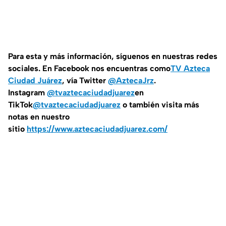
Para esta y más información, síguenos en nuestras redes
sociales. En Facebook nos encuentras como
TV Azteca
Ciudad Juárez
, vía Twitter
@AztecaJrz
.
Instagram
@tvaztecaciudadjuarez
en
TikTok
@tvaztecaciudadjuarez
o también visita más
notas en nuestro
sitio
https://www.aztecaciudadjuarez.com/