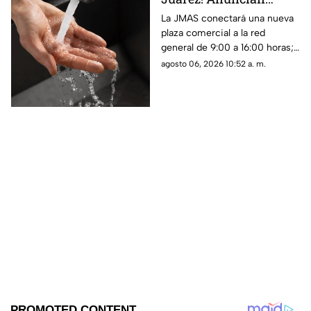
suspensión del servicio
La JMAS conectará una nueva
plaza comercial a la red
para este viernes 7 de
general de 9:00 a 16:00 horas;
agosto
habrá baja presión, suspensión
agosto 06, 2026 10:52 a. m.
del servicio y cierres parciales
en la carretera Juárez-Porvenir