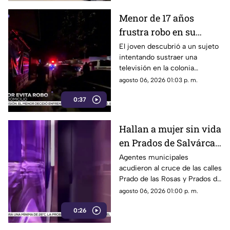
Menor de 17 años
frustra robo en su
domicilio de
El joven descubrió a un sujeto
intentando sustraer una
Cuauhtémoc; resulta
televisión en la colonia
herido de la mano
Reforma; tras forcejear con el
agosto 06, 2026 01:03 p. m.
presunto delincuente, este
0:37
huyó sin lograr el cometido.
Hallan a mujer sin vida
en Prados de Salvárcar;
cuerpo no presentaba
Agentes municipales
acudieron al cruce de las calles
huellas de violencia
Prado de las Rosas y Prados de
Azucenas tras el reporte del
agosto 06, 2026 01:00 p. m.
hallazgo; peritos indagan la
0:26
causa del fallecimiento.