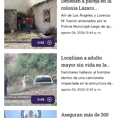
Detienen a pareja en la
colonia Lázaro
Cárdenas tras riña,
Aili de Los Ángeles y Lorenzo
M. fueron arrestados por la
agresión física y un
Policía Municipal luego de que
incendio
el hombre agrediera a la mujer
agosto 06, 2026 12:44 p. m.
y ella presuntamente iniciara
0:52
un fuego durante la disputa.
Localizan a adulto
mayor sin vida en la
carretera de
Familiares hallaron al hombre
dentro de una camioneta
Cuahtémoc; habría
impactada en la estructura de
sufrido infarto al
un puente a la altura del
agosto 06, 2026 12:40 p. m.
volante
kilómetro 12; las autoridades
0:45
presumen una causa natural
previa al choque.
Aseguran más de 300