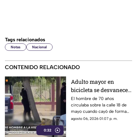
Tags relacionados
Notas
Nacional
CONTENIDO RELACIONADO
Adulto mayor en
bicicleta se desvanece y
pierde la vida en la
El hombre de 70 años
circulaba sobre la calle 18 de
colonia Lucio Cabañas
mayo cuando cayó de forma
repentina; paramédicos
agosto 06, 2026 01:07 p. m.
acudieron al lugar pero ya no
0:32
contaba con signos vitales.