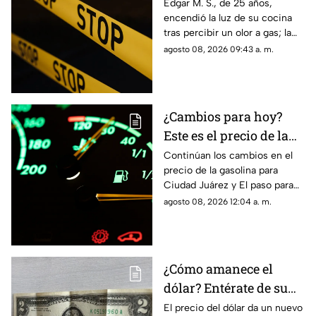
genera explosión en
Edgar M. S., de 25 años,
encendió la luz de su cocina
vivienda de Ciudad
tras percibir un olor a gas; la
Juárez
chispante detonación le
agosto 08, 2026 09:43 a. m.
provocó quemaduras en el
60% de su cuerpo.
¿Cambios para hoy?
Este es el precio de la
gasolina para Ciudad
Continúan los cambios en el
precio de la gasolina para
Juárez y El Paso
Ciudad Juárez y El paso para
hoy, 8 de agosto
agosto 08, 2026 12:04 a. m.
¿Cómo amanece el
dólar? Entérate de su
precio hoy, 8 de agosto,
El precio del dólar da un nuevo