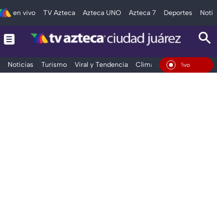
en vivo
TV Azteca
Azteca UNO
Azteca 7
Deportes
Notic
Noticias
Turismo
Viral y Tendencia
Clima
Deportes
Espec
En Vivo