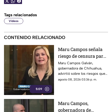
Tags relacionados
Videos
CONTENIDO RELACIONADO
Maru Campos señala
riesgo de censura para
medios y periodistas
Maru Campos Galván,
gobernadora de Chihuahua,
ante nuevos
advirtió sobre los riesgos que
lineamientos de
podrían representar los nuevos
agosto 08, 2026 03:36 p. m.
audiencias
lineamientos para los derechos
5:09
de las audiencias y la libertad
de expresión. Señaló que estas
disposiciones podrían
Maru Campos,
utilizarse para sancionar a
gobernadora de
medios y periodistas críticos.