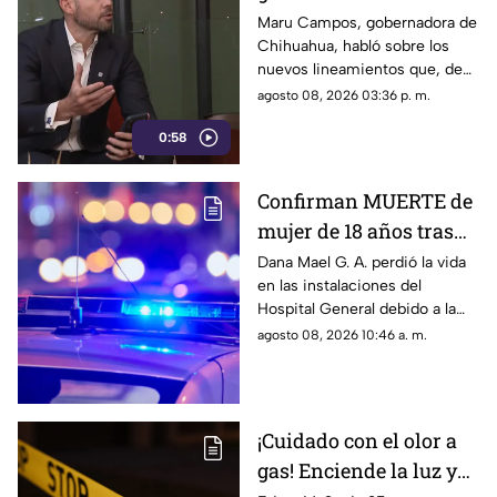
Chihuahua, advierte
Maru Campos, gobernadora de
Chihuahua, habló sobre los
riesgo para la libertad
nuevos lineamientos que, de
de expresión
acuerdo con su postura,
agosto 08, 2026 03:36 p. m.
podrían representar un riesgo
0:58
para la libertad de expresión y
convertirse en una forma de
censura impulsada desde el
Confirman MUERTE de
Gobierno Federal.
mujer de 18 años tras
ser atropellada en
Dana Mael G. A. perdió la vida
en las instalaciones del
Ciudad Juárez
Hospital General debido a la
gravedad de las lesiones
agosto 08, 2026 10:46 a. m.
provocadas por el fuerte
impacto.
¡Cuidado con el olor a
gas! Enciende la luz y