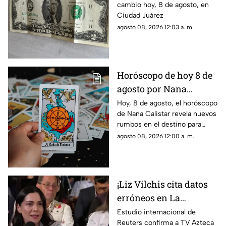
cambio hoy, 8 de agosto, en
en Ciudad Juárez
Ciudad Juárez
agosto 08, 2026 12:03 a. m.
Horóscopo de hoy 8 de
agosto por Nana
Calistar: ¿Qué te depara
Hoy, 8 de agosto, el horóscopo
de Nana Calistar revela nuevos
el destino este sábado?
rumbos en el destino para
estos signos
agosto 08, 2026 12:00 a. m.
¡Liz Vilchis cita datos
erróneos en La
Mañanera: Estudio de
Estudio internacional de
Reuters confirma a TV Azteca
Reuters confirma