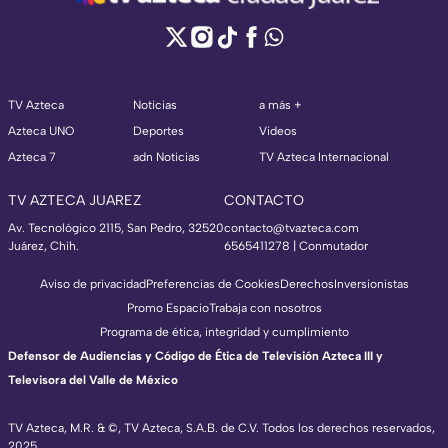
TV Azteca
Noticias
a más +
Azteca UNO
Deportes
Videos
Azteca 7
adn Noticias
TV Azteca Internacional
TV AZTECA JUAREZ
CONTACTO
Av. Tecnológico 2115, San Pedro, 32520
contacto@tvazteca.com
Juárez, Chih.
6565411278 | Conmutador
Aviso de privacidad
Preferencias de Cookies
Derechos
Inversionistas
Promo Espacio
Trabaja con nosotros
Programa de ética, integridad y cumplimiento
Defensor de Audiencias y Código de Ética de Televisión Azteca III y
Televisora del Valle de México
TV Azteca, M.R. & ©, TV Azteca, S.A.B. de C.V. Todos los derechos reservados,
2025.