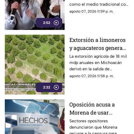
como el medio tradicional con
liderazgo de TV Azteca
mayor alcance y credibilidad
agosto 07, 2026 11:59 p. m.
en alcance y
en México, tras
credibilidad
2:52
inconsistencias en La
Mañanera
Extorsión a limoneros
y aguacateros genera
pérdidas de 18 mil mdp
La extorsión agrícola de 18 mil
mdp anuales en Michoacán
en Michoacán
derivó en la salida de
inspectores de EE. UU.,
agosto 07, 2026 11:58 p. m.
frenando la exportación de
2:32
aguacate y provocando
severas pérdidas
Oposición acusa a
Morena de usar
censura para ocultar
Sectores opositores
denunciaron que Morena
seńalamientos de
recurre a la censura para