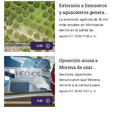
Extorsión a limoneros
y aguacateros genera
pérdidas de 18 mil mdp
La extorsión agrícola de 18 mil
mdp anuales en Michoacán
en Michoacán
derivó en la salida de
inspectores de EE. UU.,
agosto 07, 2026 11:58 p. m.
frenando la exportación de
2:32
aguacate y provocando
severas pérdidas
Oposición acusa a
Morena de usar
censura para ocultar
Sectores opositores
denunciaron que Morena
seńalamientos de
recurre a la censura para
narcopolítica
imponer su versión oficial y
agosto 07, 2026 11:57 p. m.
desestimar señalamientos que
0:51
vinculan a la 4T con la
narcopolítica.