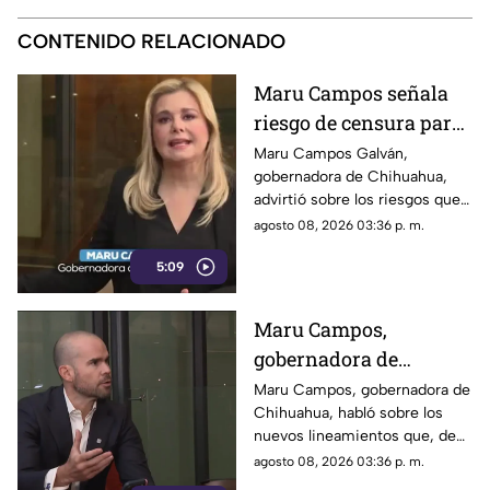
CONTENIDO RELACIONADO
Maru Campos señala
riesgo de censura para
medios y periodistas
Maru Campos Galván,
gobernadora de Chihuahua,
ante nuevos
advirtió sobre los riesgos que
lineamientos de
podrían representar los nuevos
agosto 08, 2026 03:36 p. m.
audiencias
lineamientos para los derechos
5:09
de las audiencias y la libertad
de expresión. Señaló que estas
disposiciones podrían
Maru Campos,
utilizarse para sancionar a
gobernadora de
medios y periodistas críticos.
Chihuahua, advierte
Maru Campos, gobernadora de
Chihuahua, habló sobre los
riesgo para la libertad
nuevos lineamientos que, de
de expresión
acuerdo con su postura,
agosto 08, 2026 03:36 p. m.
podrían representar un riesgo