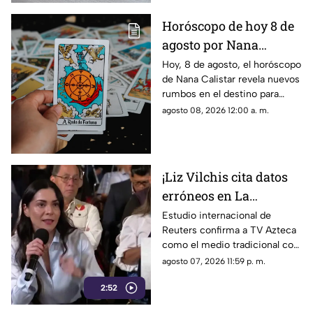
Horóscopo de hoy 8 de
agosto por Nana
Calistar: ¿Qué te depara
Hoy, 8 de agosto, el horóscopo
de Nana Calistar revela nuevos
el destino este sábado?
rumbos en el destino para
estos signos
agosto 08, 2026 12:00 a. m.
¡Liz Vilchis cita datos
erróneos en La
Mañanera: Estudio de
Estudio internacional de
Reuters confirma a TV Azteca
Reuters confirma
como el medio tradicional con
liderazgo de TV Azteca
mayor alcance y credibilidad
agosto 07, 2026 11:59 p. m.
en alcance y
en México, tras
credibilidad
2:52
inconsistencias en La
Mañanera