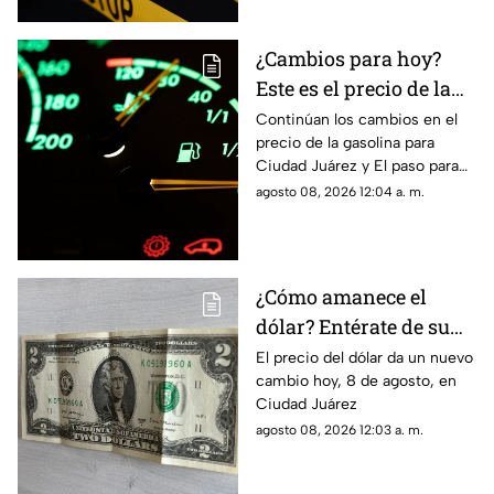
¿Cambios para hoy?
Este es el precio de la
gasolina para Ciudad
Continúan los cambios en el
precio de la gasolina para
Juárez y El Paso
Ciudad Juárez y El paso para
hoy, 8 de agosto
agosto 08, 2026 12:04 a. m.
¿Cómo amanece el
dólar? Entérate de su
precio hoy, 8 de agosto,
El precio del dólar da un nuevo
cambio hoy, 8 de agosto, en
en Ciudad Juárez
Ciudad Juárez
agosto 08, 2026 12:03 a. m.