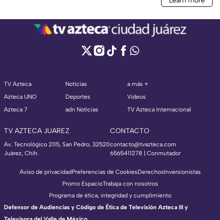
TV Azteca
Noticias
a más +
Azteca UNO
Deportes
Videos
Azteca 7
adn Noticias
TV Azteca Internacional
TV AZTECA JUAREZ
CONTACTO
Av. Tecnológico 2115, San Pedro, 32520
contacto@tvazteca.com
Juárez, Chih.
6565411278 | Conmutador
Aviso de privacidad
Preferencias de Cookies
Derechos
Inversionistas
Promo Espacio
Trabaja con nosotros
Programa de ética, integridad y cumplimiento
Defensor de Audiencias y Código de Ética de Televisión Azteca III y
Televisora del Valle de México