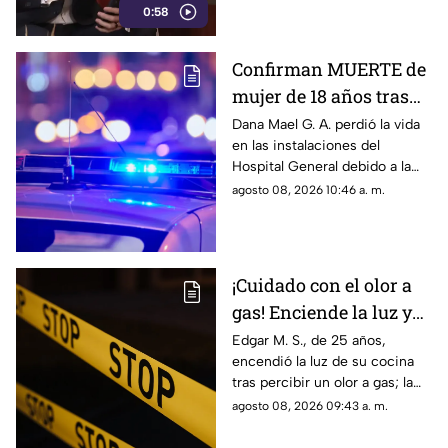
0:58
para la libertad de expresión y
convertirse en una forma de
censura impulsada desde el
Confirman MUERTE de
Gobierno Federal.
mujer de 18 años tras
ser atropellada en
Dana Mael G. A. perdió la vida
en las instalaciones del
Ciudad Juárez
Hospital General debido a la
gravedad de las lesiones
agosto 08, 2026 10:46 a. m.
provocadas por el fuerte
impacto.
¡Cuidado con el olor a
gas! Enciende la luz y
genera explosión en
Edgar M. S., de 25 años,
encendió la luz de su cocina
vivienda de Ciudad
tras percibir un olor a gas; la
Juárez
chispante detonación le
agosto 08, 2026 09:43 a. m.
provocó quemaduras en el
60% de su cuerpo.