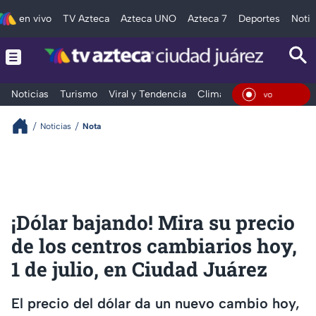
en vivo
TV Azteca
Azteca UNO
Azteca 7
Deportes
Notic
Noticias
Turismo
Viral y Tendencia
Clima
Deportes
Espec
En Viv
Noticias
Nota
¡Dólar bajando! Mira su precio
de los centros cambiarios hoy,
1 de julio, en Ciudad Juárez
El precio del dólar da un nuevo cambio hoy,