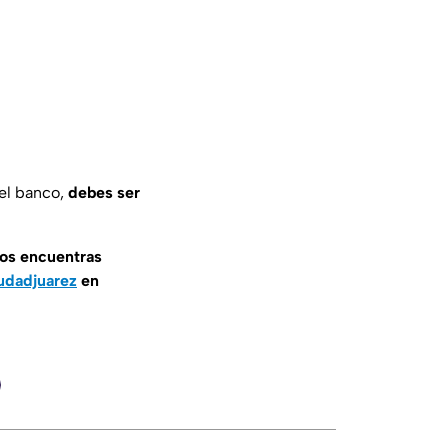
 el banco,
debes ser
nos encuentras
udadjuarez
en