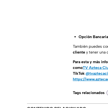
Opción Bancari
También puedes co
cliente
y tener una 
Para esta y más inf
como
TV Azteca Ci
TikTok
@tvaztecaci
https://www.azteca
Tags relacionados