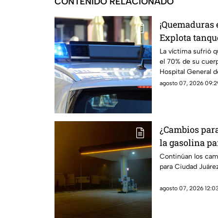
CONTENIDO RELACIONADO
¡Quemaduras e
Explota tanque
Sur y deja a 
La víctima sufrió
el 70% de su cuerp
Hospital General d
agosto 07, 2026 09:29
¿Cambios para 
la gasolina pa
Paso
Continúan los camb
para Ciudad Juárez
agosto 07, 2026 12:03