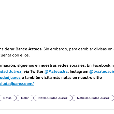
a
nsiderar
Banco Azteca
. Sin embargo, para cambiar divisas en
cuenta con ellos.
ormación, síguenos en nuestras redes sociales. En Facebook 
udad Juárez
, vía Twitter
@AztecaJrz
. Instagram
@tvaztecaci
udadjuarez
o también visita más notas en nuestro sitio
ciudadjuarez.com/
Notas
Dólar
Notas Ciudad Juárez
Noticias Ciudad Juárez