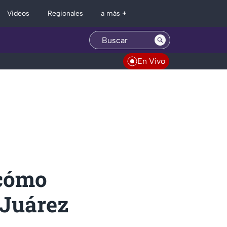
Regionales
Videos
a más +
En Vivo
 cómo
 Juárez