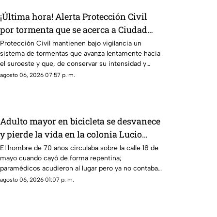
¡Última hora! Alerta Protección Civil
por tormenta que se acerca a Ciudad
Juárez y El Paso: piden extremar
Protección Civil mantienen bajo vigilancia un
sistema de tormentas que avanza lentamente hacia
precauciones
el suroeste y que, de conservar su intensidad y
trayectoria, podría ingresar a Ciudad Juárez durante
agosto 06, 2026 07:57 p. m.
las próximas horas.
Adulto mayor en bicicleta se desvanece
y pierde la vida en la colonia Lucio
Cabañas
El hombre de 70 años circulaba sobre la calle 18 de
mayo cuando cayó de forma repentina;
paramédicos acudieron al lugar pero ya no contaba
con signos vitales.
agosto 06, 2026 01:07 p. m.