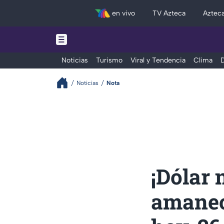
en vivo
TV Azteca
Aztec
Noticias
Turismo
Viral y Tendencia
Clima
D
Noticias
Nota
¡Dólar 
amanec