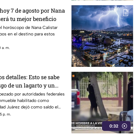
hoy 7 de agosto por Nana
será tu mejor beneficio
el horóscopo de Nana Calistar
os en el destino para estos
 a. m.
 detalles: Esto se sabe
zgo de un lagarto y un
ala en un autolavado de
bezado por autoridades federales
inmueble habilitado como
dad Juárez dejó como saldo el
n tigre de bengala, un cocodrilo
5 p. m.
0:32