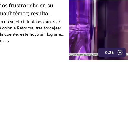
os frustra robo en su
Cuauhtémoc; resulta
mano
 a un sujeto intentando sustraer
a colonia Reforma; tras forcejear
lincuente, este huyó sin lograr el
 p. m.
0:26