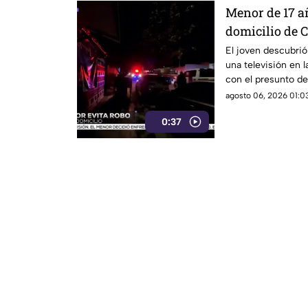
Menor de 17 añ
domicilio de 
herido de la 
El joven descubrió
una televisión en l
con el presunto de
cometido.
agosto 06, 2026 01:03
0:37