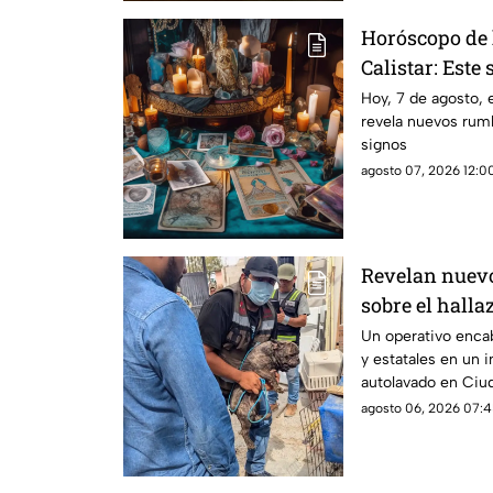
Horóscopo de 
Calistar: Este 
Hoy, 7 de agosto, 
revela nuevos rumb
signos
agosto 07, 2026 12:00
Revelan nuevos
sobre el halla
tigre de beng
Un operativo enca
y estatales en un 
Juárez
autolavado en Ciu
aseguramiento de u
agosto 06, 2026 07:4
y cinco perros.