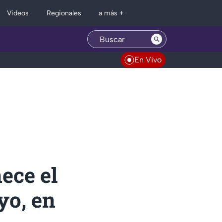
Regionales
Videos
a más +
En Vivo
ece el
yo, en