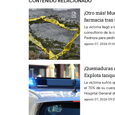
CONTENIDO RELACIONADO
¡Otro más! Mu
farmacia tras 
eléctrica en C
La víctima llegó a 
consultorio de la 
Pedroza para pedir
que ya no contaba 
agosto 07, 2026 01:06
¡Quemaduras e
Explota tanque
Sur y deja a 
La víctima sufrió
el 70% de su cuerp
Hospital General d
agosto 07, 2026 09:29