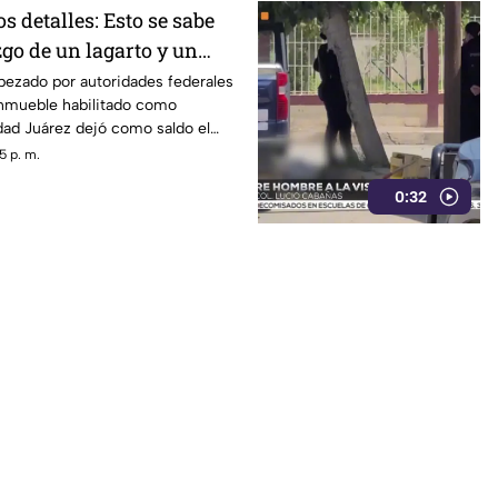
 detalles: Esto se sabe
zgo de un lagarto y un
ala en un autolavado de
bezado por autoridades federales
inmueble habilitado como
dad Juárez dejó como saldo el
n tigre de bengala, un cocodrilo
5 p. m.
0:32