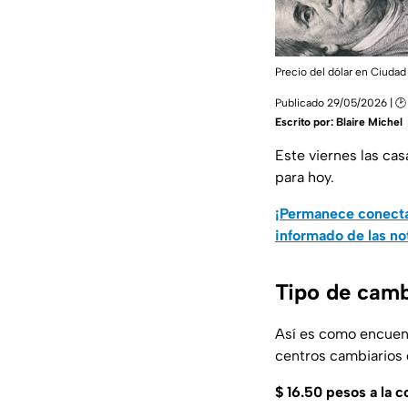
Precio del dólar en Ciuda
Publicado 29/05/2026 | 🕑
Escrito por:
Blaire Michel
Este viernes las ca
para hoy.
¡Permanece conecta
informado de las no
Tipo de camb
Así es como encuent
centros cambiarios 
$
16.50 pesos a la 