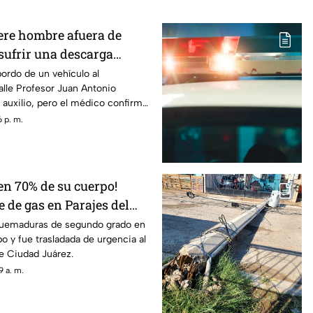
ere hombre afuera de
sufrir una descarga
iudad Juárez
bordo de un vehículo al
calle Profesor Juan Antonio
 auxilio, pero el médico confirmó
con signos vitales
 p. m.
n 70% de su cuerpo!
 de gas en Parajes del
una persona grave
 quemaduras de segundo grado en
o y fue trasladada de urgencia al
e Ciudad Juárez.
 a. m.