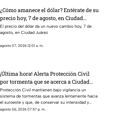
¿Cómo amanece el dólar? Entérate de su
precio hoy, 7 de agosto, en Ciudad
Juárez
El precio del dólar da un nuevo cambio hoy, 7 de
agosto, en Ciudad Juárez
agosto 07, 2026 12:01 a. m.
¡Última hora! Alerta Protección Civil
por tormenta que se acerca a Ciudad
Juárez y El Paso: piden extremar
Protección Civil mantienen bajo vigilancia un
sistema de tormentas que avanza lentamente hacia
precauciones
el suroeste y que, de conservar su intensidad y
trayectoria, podría ingresar a Ciudad Juárez durante
agosto 06, 2026 07:57 p. m.
las próximas horas.