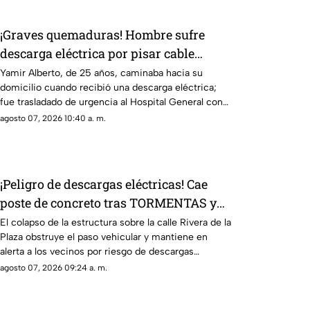
¡Graves quemaduras! Hombre sufre
descarga eléctrica por pisar cable
expuesto en banqueta de Ciudad Juárez
Yamir Alberto, de 25 años, caminaba hacia su
domicilio cuando recibió una descarga eléctrica;
fue trasladado de urgencia al Hospital General con
lesiones de segundo y tercer grado
agosto 07, 2026 10:40 a. m.
¡Peligro de descargas eléctricas! Cae
poste de concreto tras TORMENTAS y
bloquea calles en Ciudad Juárez
El colapso de la estructura sobre la calle Rivera de la
Plaza obstruye el paso vehicular y mantiene en
alerta a los vecinos por riesgo de descargas
eléctricas
agosto 07, 2026 09:24 a. m.