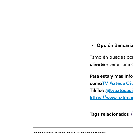
Opción Bancari
También puedes co
cliente
y tener una 
Para esta y más inf
como
TV Azteca Ci
TikTok
@tvaztecaci
https://www.azteca
Tags relacionados