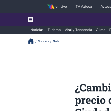
en vivo
TV Azteca
Aztec
Noticias
Turismo
Viral y Tendencia
Clima
D
Noticias
Nota
¿Cambi
precio 