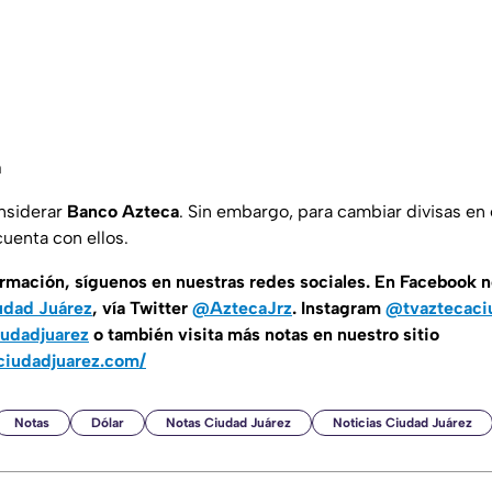
a
nsiderar
Banco Azteca
. Sin embargo, para cambiar divisas en
cuenta con ellos.
ormación, síguenos en nuestras redes sociales. En Facebook 
udad Juárez
, vía Twitter
@AztecaJrz
. Instagram
@tvaztecaci
udadjuarez
o también visita más notas en nuestro sitio
ciudadjuarez.com/
Notas
Dólar
Notas Ciudad Juárez
Noticias Ciudad Juárez