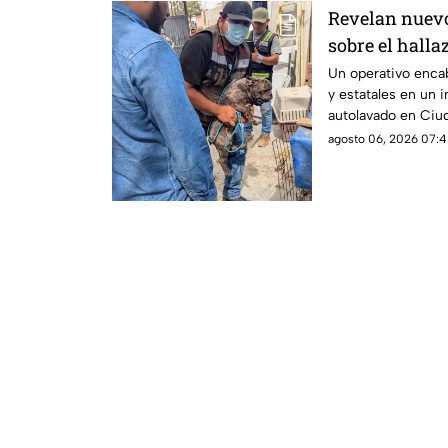
Revelan nuevos
sobre el halla
tigre de beng
Un operativo enca
y estatales en un 
Juárez
autolavado en Ciu
aseguramiento de u
agosto 06, 2026 07:4
y cinco perros.