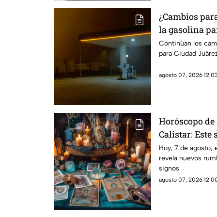
¿Cambios para 
la gasolina pa
Paso
Continúan los camb
para Ciudad Juárez
agosto 07, 2026 12:03
Horóscopo de 
Calistar: Este 
Hoy, 7 de agosto, 
revela nuevos rumb
signos
agosto 07, 2026 12:00