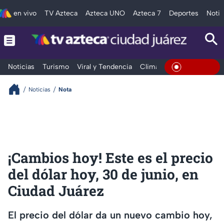
en vivo
TV Azteca
Azteca UNO
Azteca 7
Deportes
Notic
Noticias
Turismo
Viral y Tendencia
Clima
Deportes
Espec
En Vivo
Noticias
Nota
¡Cambios hoy! Este es el precio
del dólar hoy, 30 de junio, en
Ciudad Juárez
El precio del dólar da un nuevo cambio hoy,