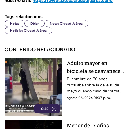
nuestro sitio
https://www.aztecaciudadjuarez.com/
Tags relacionados
Notas
Dólar
Notas Ciudad Juárez
Noticias Ciudad Juárez
CONTENIDO RELACIONADO
Adulto mayor en
bicicleta se desvanece y
pierde la vida en la
El hombre de 70 años
circulaba sobre la calle 18 de
colonia Lucio Cabañas
mayo cuando cayó de forma
repentina; paramédicos
agosto 06, 2026 01:07 p. m.
acudieron al lugar pero ya no
0:32
contaba con signos vitales.
Menor de 17 años