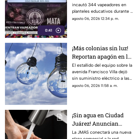
incautó 344 vapeadores en
dispositivo wax
planteles educativos durante el
ciclo escolar 2025-2026; 36
agosto 06, 2026 12:34 p. m.
de ellos contenían
0:41
concentrado de cannabis
conocido como “wax”.
¡Más colonias sin luz!
Reportan apagón en la
zona de Altavista tras
El estallido del equipo sobre la
avenida Francisco Villa dejó
explosión de
sin suministro eléctrico a las
transformador
colonias Altavista, Insurgentes
agosto 06, 2026 11:58 a. m.
y sectores de la 16 de
Septiembre
¡Sin agua en Ciudad
Juárez! Anuncian
suspensión del servicio
La JMAS conectará una nueva
plaza comercial a la red