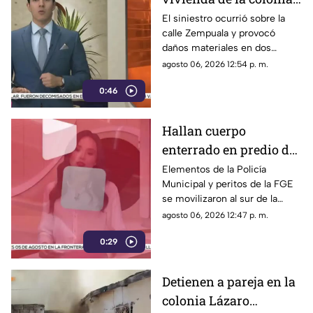
Fronteriza; bomberos
El siniestro ocurrió sobre la
calle Zempuala y provocó
controlan las llamas
daños materiales en dos
habitaciones; Protección Civil
agosto 06, 2026 12:54 p. m.
descartó personas lesionadas y
0:46
fugas de gas.
Hallan cuerpo
enterrado en predio de
la colonia División del
Elementos de la Policía
Municipal y peritos de la FGE
Norte en Chihuahua
se movilizaron al sur de la
capital tras el descubrimiento
agosto 06, 2026 12:47 p. m.
de restos humanos ocultos en
0:29
un terreno.
Detienen a pareja en la
colonia Lázaro