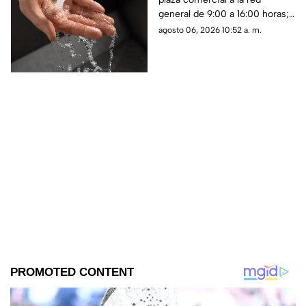
para este viernes 7 de
general de 9:00 a 16:00 horas;
agosto
habrá baja presión, suspensión
agosto 06, 2026 10:52 a. m.
del servicio y cierres parciales
en la carretera Juárez-Porvenir