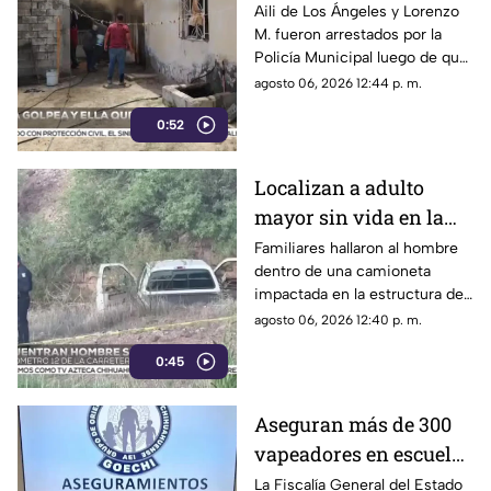
Cárdenas tras riña,
Aili de Los Ángeles y Lorenzo
M. fueron arrestados por la
agresión física y un
Policía Municipal luego de que
incendio
el hombre agrediera a la mujer
agosto 06, 2026 12:44 p. m.
y ella presuntamente iniciara
0:52
un fuego durante la disputa.
Localizan a adulto
mayor sin vida en la
carretera de
Familiares hallaron al hombre
dentro de una camioneta
Cuahtémoc; habría
impactada en la estructura de
sufrido infarto al
un puente a la altura del
agosto 06, 2026 12:40 p. m.
volante
kilómetro 12; las autoridades
0:45
presumen una causa natural
previa al choque.
Aseguran más de 300
vapeadores en escuelas
de Chihuahua; detectan
La Fiscalía General del Estado