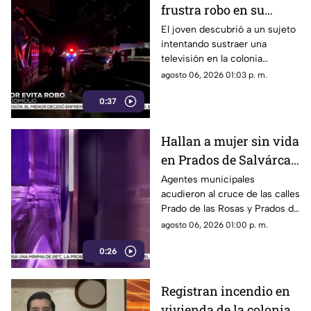
frustra robo en su
domicilio de
El joven descubrió a un sujeto
intentando sustraer una
Cuauhtémoc; resulta
televisión en la colonia
herido de la mano
Reforma; tras forcejear con el
agosto 06, 2026 01:03 p. m.
presunto delincuente, este
0:37
huyó sin lograr el cometido.
Hallan a mujer sin vida
en Prados de Salvárcar;
cuerpo no presentaba
Agentes municipales
acudieron al cruce de las calles
huellas de violencia
Prado de las Rosas y Prados de
Azucenas tras el reporte del
agosto 06, 2026 01:00 p. m.
hallazgo; peritos indagan la
0:26
causa del fallecimiento.
Registran incendio en
vivienda de la colonia