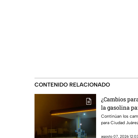
CONTENIDO RELACIONADO
¿Cambios para 
la gasolina pa
Paso
Continúan los camb
para Ciudad Juárez
agosto 07, 2026 12:03