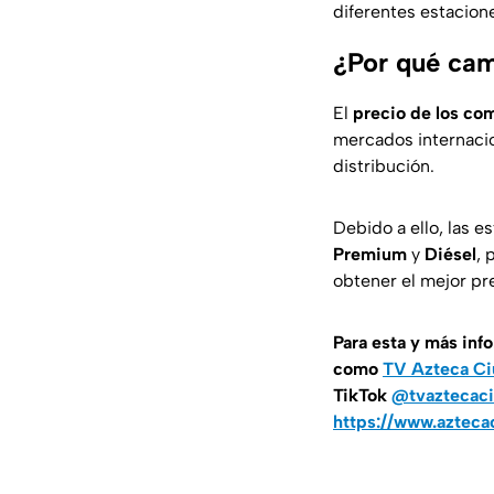
diferentes estacion
¿Por qué cam
El
precio de los co
mercados internacion
distribución.
Debido a ello, las e
Premium
y
Diésel
, 
obtener el mejor pr
Para esta
y más inf
como
TV Azteca Ci
TikTok
@tvaztecaci
https://www.azteca