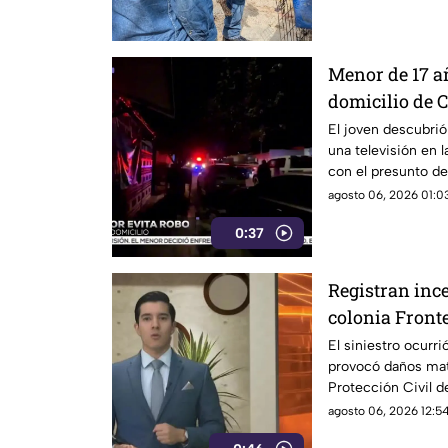
Menor de 17 añ
domicilio de 
herido de la 
El joven descubrió
una televisión en l
con el presunto de
cometido.
agosto 06, 2026 01:03
0:37
Registran inc
colonia Front
las llamas
El siniestro ocurri
provocó daños mat
Protección Civil d
fugas de gas.
agosto 06, 2026 12:54