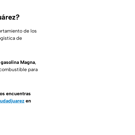
.
uárez?
ortamiento de los
ogística de
a
gasolina Magna
,
 combustible para
nos encuentras
udadjuarez
en