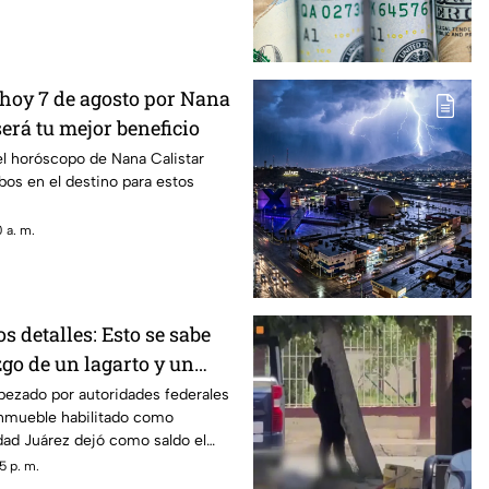
hoy 7 de agosto por Nana
será tu mejor beneficio
el horóscopo de Nana Calistar
os en el destino para estos
 a. m.
 detalles: Esto se sabe
zgo de un lagarto y un
ala en un autolavado de
bezado por autoridades federales
inmueble habilitado como
dad Juárez dejó como saldo el
n tigre de bengala, un cocodrilo
5 p. m.