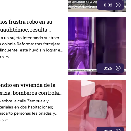
0:32
os frustra robo en su
Cuauhtémoc; resulta
mano
 a un sujeto intentando sustraer
a colonia Reforma; tras forcejear
lincuente, este huyó sin lograr el
 p. m.
0:26
endio en vivienda de la
eriza; bomberos controlan
ó sobre la calle Zempuala y
eriales en dos habitaciones;
escartó personas lesionadas y
 p. m.