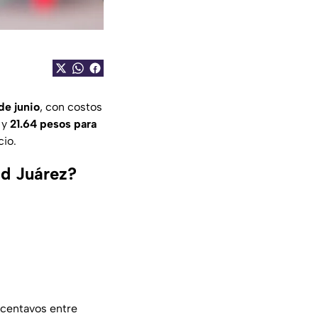
e junio
, con costos
y
21.64 pesos para
cio.
ad Juárez?
 centavos entre