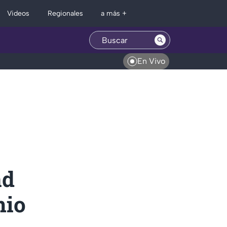
Regionales
Videos
a más +
En Vivo
ad
nio