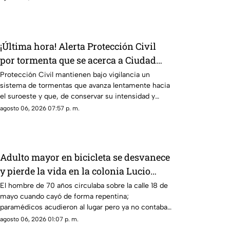
¡Última hora! Alerta Protección Civil
por tormenta que se acerca a Ciudad
Juárez y El Paso: piden extremar
Protección Civil mantienen bajo vigilancia un
sistema de tormentas que avanza lentamente hacia
precauciones
el suroeste y que, de conservar su intensidad y
trayectoria, podría ingresar a Ciudad Juárez durante
agosto 06, 2026 07:57 p. m.
las próximas horas.
Adulto mayor en bicicleta se desvanece
y pierde la vida en la colonia Lucio
Cabañas
El hombre de 70 años circulaba sobre la calle 18 de
mayo cuando cayó de forma repentina;
paramédicos acudieron al lugar pero ya no contaba
con signos vitales.
agosto 06, 2026 01:07 p. m.