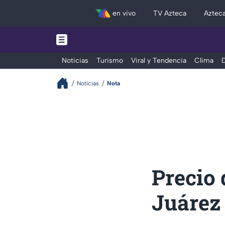
en vivo
TV Azteca
Aztec
Noticias
Turismo
Viral y Tendencia
Clima
D
Noticias
Nota
Precio 
Juárez 