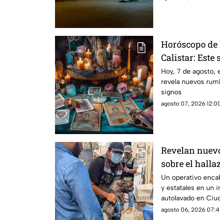
Horóscopo de 
Calistar: Este 
Hoy, 7 de agosto, 
revela nuevos rumb
signos
agosto 07, 2026 12:00
Revelan nuevos
sobre el halla
tigre de beng
Un operativo enca
y estatales en un 
Juárez
autolavado en Ciu
aseguramiento de u
agosto 06, 2026 07:4
y cinco perros.