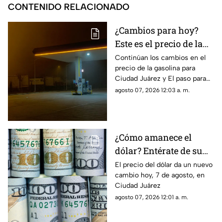
CONTENIDO RELACIONADO
¿Cambios para hoy?
Este es el precio de la
gasolina para Ciudad
Continúan los cambios en el
precio de la gasolina para
Juárez y El Paso
Ciudad Juárez y El paso para
hoy, 7 de agosto
agosto 07, 2026 12:03 a. m.
¿Cómo amanece el
dólar? Entérate de su
precio hoy, 7 de agosto,
El precio del dólar da un nuevo
cambio hoy, 7 de agosto, en
en Ciudad Juárez
Ciudad Juárez
agosto 07, 2026 12:01 a. m.