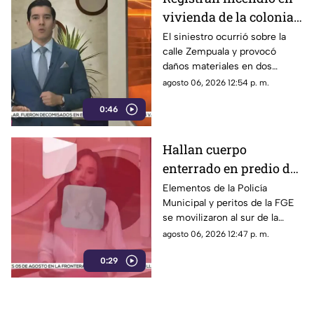
vivienda de la colonia
Fronteriza; bomberos
El siniestro ocurrió sobre la
calle Zempuala y provocó
controlan las llamas
daños materiales en dos
habitaciones; Protección Civil
agosto 06, 2026 12:54 p. m.
descartó personas lesionadas y
0:46
fugas de gas.
Hallan cuerpo
enterrado en predio de
la colonia División del
Elementos de la Policía
Municipal y peritos de la FGE
Norte en Chihuahua
se movilizaron al sur de la
capital tras el descubrimiento
agosto 06, 2026 12:47 p. m.
de restos humanos ocultos en
0:29
un terreno.