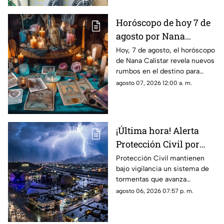
Horóscopo de hoy 7 de
agosto por Nana
Calistar: Este será tu
Hoy, 7 de agosto, el horóscopo
de Nana Calistar revela nuevos
mejor beneficio
rumbos en el destino para
estos signos
agosto 07, 2026 12:00 a. m.
¡Última hora! Alerta
Protección Civil por
tormenta que se acerca
Protección Civil mantienen
bajo vigilancia un sistema de
a Ciudad Juárez y El
tormentas que avanza
Paso: piden extremar
lentamente hacia el suroeste y
agosto 06, 2026 07:57 p. m.
precauciones
que, de conservar su
intensidad y trayectoria, podría
ingresar a Ciudad Juárez