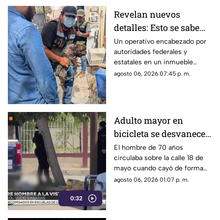
durante las próximas horas.
Revelan nuevos
detalles: Esto se sabe
sobre el hallazgo de un
Un operativo encabezado por
autoridades federales y
lagarto y un tigre de
estatales en un inmueble
bengala en un
habilitado como autolavado en
agosto 06, 2026 07:45 p. m.
autolavado de Juárez
Ciudad Juárez dejó como
saldo el aseguramiento de un
tigre de bengala, un cocodrilo
y cinco perros.
Adulto mayor en
bicicleta se desvanece y
pierde la vida en la
El hombre de 70 años
circulaba sobre la calle 18 de
colonia Lucio Cabañas
mayo cuando cayó de forma
repentina; paramédicos
agosto 06, 2026 01:07 p. m.
acudieron al lugar pero ya no
0:32
contaba con signos vitales.