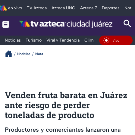
en vivo
TV Azteca
Azteca UNO
Azteca 7
Deportes
Notic
Noticias
Turismo
Viral y Tendencia
Clima
Deportes
Espec
En Vivo
Noticias
Nota
Venden fruta barata en Juárez
ante riesgo de perder
toneladas de producto
Productores y comerciantes lanzaron una