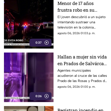
Menor de 17 años
frustra robo en su
domicilio de
El joven descubrió a un sujeto
intentando sustraer una
Cuauhtémoc; resulta
televisión en la colonia
herido de la mano
Reforma; tras forcejear con el
agosto 06, 2026 01:03 p. m.
presunto delincuente, este
0:37
huyó sin lograr el cometido.
Hallan a mujer sin vida
en Prados de Salvárcar;
cuerpo no presentaba
Agentes municipales
acudieron al cruce de las calles
huellas de violencia
Prado de las Rosas y Prados de
Azucenas tras el reporte del
agosto 06, 2026 01:00 p. m.
hallazgo; peritos indagan la
0:26
causa del fallecimiento.
Registran incendio en