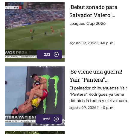
¡Debut soñado para
Salvador Valero!
Bravos de Juárez
Leagues Cup 2026
derrotan 2-1 al
Minnesota United en la
agosto 09, 2026 11:40 p. m.
Leagues Cup
2:12
¡Se viene una guerra!
Yair “Pantera”
Rodríguez enfrentará a
El peleador chihuahuense Yair
“Pantera” Rodríguez ya tiene
Jens Silva y buscará
definida la fecha y el rival para
volver por el título de
su esperado regreso al
agosto 09, 2026 11:40 p. m.
UFC
octágono de la UFC
0:23