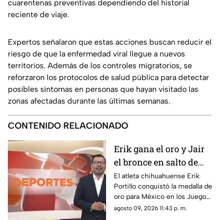
cuarentenas preventivas dependiendo del historial
reciente de viaje.
Expertos señalaron que estas acciones buscan reducir el
riesgo de que la enfermedad viral llegue a nuevos
territorios. Además de los controles migratorios, se
reforzaron los protocolos de salud pública para detectar
posibles síntomas en personas que hayan visitado las
zonas afectadas durante las últimas semanas.
CONTENIDO RELACIONADO
Erik gana el oro y Jair
el bronce en salto de
altura para México:
El atleta chihuahuense Erik
Portillo conquistó la medalla de
¡Los hermanos Portillo
oro para México en los Juegos
hacen historia!
Centroamericanos y del
agosto 09, 2026 11:43 p. m.
Caribe Santo Domingo 2026