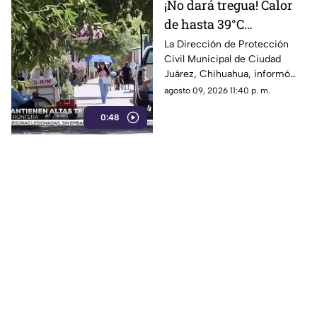
¡No dará tregua! Calor
de hasta 39°C
continuará en Ciudad
La Dirección de Protección
Civil Municipal de Ciudad
Juárez y autoridades
Juárez, Chihuahua, informó
piden extremar
que continuarán registrándose
agosto 09, 2026 11:40 p. m.
precauciones
altas temperaturas en la
0:48
región, alcanzando valores de
hasta 39 grados centígrados