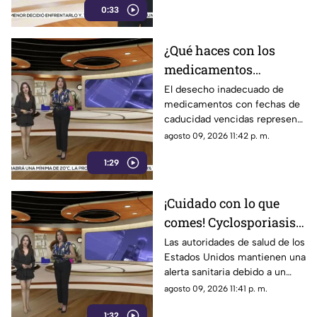
0:33
tras imponerse en la prueba de
salto de altura
¿Qué haces con los
medicamentos
vencidos? Esta es la
El desecho inadecuado de
medicamentos con fechas de
forma correcta de
caducidad vencidas representa
desecharlos sin poner
un grave riesgo tanto para la
agosto 09, 2026 11:42 p. m.
en riesgo tu salud
salud pública como para el
1:29
medio ambiente
¡Cuidado con lo que
comes! Cyclosporiasis
se extiende por 34
Las autoridades de salud de los
Estados Unidos mantienen una
estados de EU y
alerta sanitaria debido a un
Chihuahua permanece
brote de ciclosporiasis que ya
agosto 09, 2026 11:41 p. m.
bajo vigilancia
se encuentra presente en 34
1:32
estados de la Unión