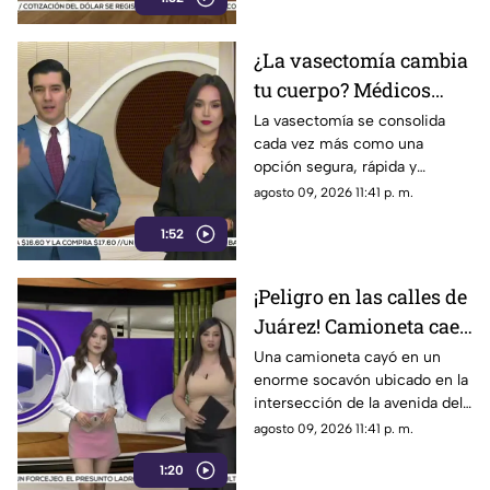
Americana, según datos de los
Centros para el Control y
¿La vasectomía cambia
Prevención de Enfermedades
tu cuerpo? Médicos
aclaran qué ocurre
La vasectomía se consolida
cada vez más como una
realmente después de
opción segura, rápida y
realizarse este
responsable para la
agosto 09, 2026 11:41 p. m.
procedimiento
planificación familiar entre los
1:52
hombres, dejando atrás los
tabúes y mitos que rodeaban a
este procedimiento
¡Peligro en las calles de
Juárez! Camioneta cae
en enorme socavón
Una camioneta cayó en un
enorme socavón ubicado en la
tras las lluvias y
intersección de la avenida del
autoridades cierran la
Charro y la avenida de la Raza
agosto 09, 2026 11:41 p. m.
zona
en Ciudad Juárez
1:20