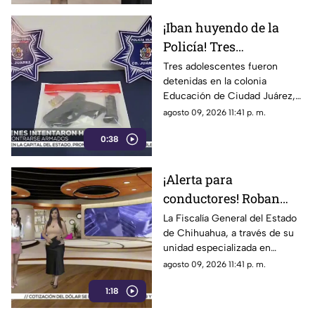
¡Iban huyendo de la
Policía! Tres
adolescentes son
Tres adolescentes fueron
detenidas en la colonia
detenidas en Juárez y
Educación de Ciudad Juárez,
descubren un arma
Chihuahua, luego de
agosto 09, 2026 11:41 p. m.
oculta en la guantera
protagonizar una persecución
0:38
policia
¡Alerta para
conductores! Roban
vehículos en
La Fiscalía General del Estado
de Chihuahua, a través de su
Chihuahua, pero no
unidad especializada en
para quedárselos: este
investigación de robo de
agosto 09, 2026 11:41 p. m.
es su verdadero
vehículos, detectó un nuevo
objetivo
1:18
modus operandi en la capital
de la entidad