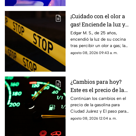
¡Cuidado con el olor a
gas! Enciende la luz y
genera explosión en
Edgar M. S., de 25 años,
encendió la luz de su cocina
vivienda de Ciudad
tras percibir un olor a gas; la
Juárez
chispante detonación le
agosto 08, 2026 09:43 a. m.
provocó quemaduras en el
60% de su cuerpo.
¿Cambios para hoy?
Este es el precio de la
gasolina para Ciudad
Continúan los cambios en el
precio de la gasolina para
Juárez y El Paso
Ciudad Juárez y El paso para
hoy, 8 de agosto
agosto 08, 2026 12:04 a. m.