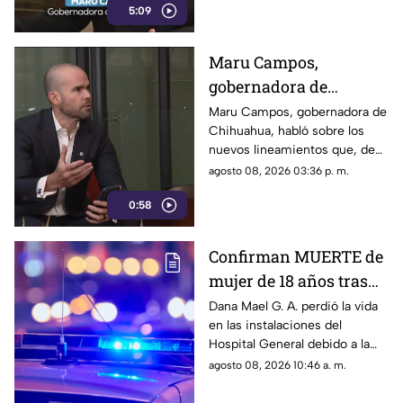
5:09
de las audiencias y la libertad
de expresión. Señaló que estas
disposiciones podrían
Maru Campos,
utilizarse para sancionar a
gobernadora de
medios y periodistas críticos.
Chihuahua, advierte
Maru Campos, gobernadora de
Chihuahua, habló sobre los
riesgo para la libertad
nuevos lineamientos que, de
de expresión
acuerdo con su postura,
agosto 08, 2026 03:36 p. m.
podrían representar un riesgo
0:58
para la libertad de expresión y
convertirse en una forma de
censura impulsada desde el
Confirman MUERTE de
Gobierno Federal.
mujer de 18 años tras
ser atropellada en
Dana Mael G. A. perdió la vida
en las instalaciones del
Ciudad Juárez
Hospital General debido a la
gravedad de las lesiones
agosto 08, 2026 10:46 a. m.
provocadas por el fuerte
impacto.