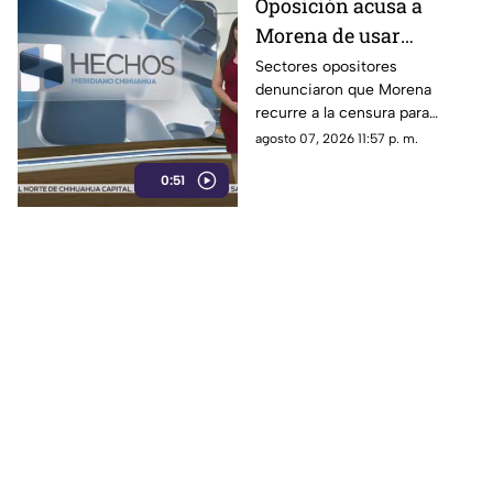
Oposición acusa a
Morena de usar
censura para ocultar
Sectores opositores
denunciaron que Morena
seńalamientos de
recurre a la censura para
narcopolítica
imponer su versión oficial y
agosto 07, 2026 11:57 p. m.
desestimar señalamientos que
0:51
vinculan a la 4T con la
narcopolítica.