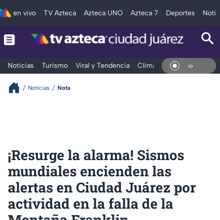
en vivo
TV Azteca
Azteca UNO
Azteca 7
Deportes
Notic
Noticias
Turismo
Viral y Tendencia
Clima
Deportes
Espec
En Vi
Noticias
Nota
¡Resurge la alarma! Sismos
mundiales encienden las
alertas en Ciudad Juárez por
actividad en la falla de la
Montaña Franklin