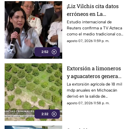
¡Liz Vilchis cita datos
erróneos en La
Mañanera: Estudio de
Estudio internacional de
Reuters confirma a TV Azteca
Reuters confirma
como el medio tradicional con
liderazgo de TV Azteca
mayor alcance y credibilidad
agosto 07, 2026 11:59 p. m.
en alcance y
en México, tras
credibilidad
2:52
inconsistencias en La
Mañanera
Extorsión a limoneros
y aguacateros genera
pérdidas de 18 mil mdp
La extorsión agrícola de 18 mil
mdp anuales en Michoacán
en Michoacán
derivó en la salida de
inspectores de EE. UU.,
agosto 07, 2026 11:58 p. m.
frenando la exportación de
2:32
aguacate y provocando
severas pérdidas