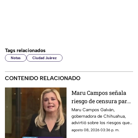
Tags relacionados
Notas
Ciudad Juárez
CONTENIDO RELACIONADO
Maru Campos señala
riesgo de censura para
medios y periodistas
Maru Campos Galván,
gobernadora de Chihuahua,
ante nuevos
advirtió sobre los riesgos que
lineamientos de
podrían representar los nuevos
agosto 08, 2026 03:36 p. m.
audiencias
lineamientos para los derechos