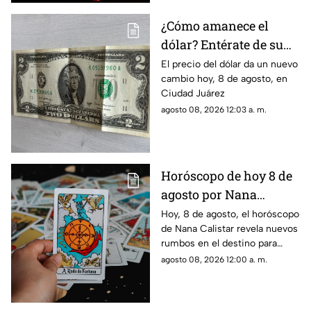
¿Cómo amanece el
dólar? Entérate de su
precio hoy, 8 de agosto,
El precio del dólar da un nuevo
cambio hoy, 8 de agosto, en
en Ciudad Juárez
Ciudad Juárez
agosto 08, 2026 12:03 a. m.
Horóscopo de hoy 8 de
agosto por Nana
Calistar: ¿Qué te depara
Hoy, 8 de agosto, el horóscopo
de Nana Calistar revela nuevos
el destino este sábado?
rumbos en el destino para
estos signos
agosto 08, 2026 12:00 a. m.