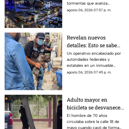
tormentas que avanza
Paso: piden extremar
lentamente hacia el suroeste y
agosto 06, 2026 07:57 p. m.
precauciones
que, de conservar su
intensidad y trayectoria, podría
ingresar a Ciudad Juárez
durante las próximas horas.
Revelan nuevos
detalles: Esto se sabe
sobre el hallazgo de un
Un operativo encabezado por
autoridades federales y
lagarto y un tigre de
estatales en un inmueble
bengala en un
habilitado como autolavado en
agosto 06, 2026 07:45 p. m.
autolavado de Juárez
Ciudad Juárez dejó como
saldo el aseguramiento de un
tigre de bengala, un cocodrilo
y cinco perros.
Adulto mayor en
bicicleta se desvanece y
pierde la vida en la
El hombre de 70 años
circulaba sobre la calle 18 de
colonia Lucio Cabañas
mayo cuando cayó de forma