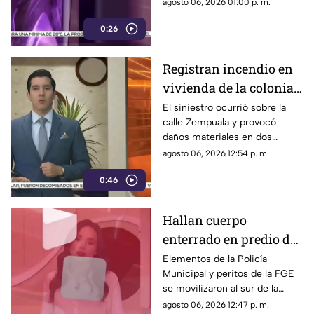
Azucenas tras el reporte del
agosto 06, 2026 01:00 p. m.
hallazgo; peritos indagan la
0:26
causa del fallecimiento.
Registran incendio en
vivienda de la colonia
Fronteriza; bomberos
El siniestro ocurrió sobre la
calle Zempuala y provocó
controlan las llamas
daños materiales en dos
habitaciones; Protección Civil
agosto 06, 2026 12:54 p. m.
descartó personas lesionadas y
0:46
fugas de gas.
Hallan cuerpo
enterrado en predio de
la colonia División del
Elementos de la Policía
Municipal y peritos de la FGE
Norte en Chihuahua
se movilizaron al sur de la
capital tras el descubrimiento
agosto 06, 2026 12:47 p. m.