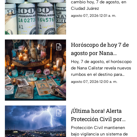
cambio hoy, 7 de agosto, en
en Ciudad Juárez
Ciudad Juárez
agosto 07, 2026 12:01 a. m.
Horóscopo de hoy 7 de
agosto por Nana
Calistar: Este será tu
Hoy, 7 de agosto, el horóscopo
de Nana Calistar revela nuevos
mejor beneficio
rumbos en el destino para
estos signos
agosto 07, 2026 12:00 a. m.
¡Última hora! Alerta
Protección Civil por
tormenta que se acerca
Protección Civil mantienen
bajo vigilancia un sistema de
a Ciudad Juárez y El