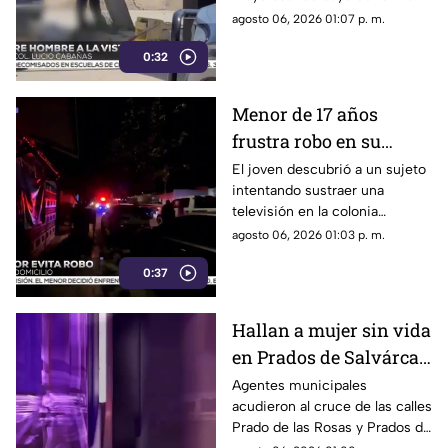
repentina; paramédicos
agosto 06, 2026 01:07 p. m.
acudieron al lugar pero ya no
0:32
contaba con signos vitales.
Menor de 17 años
frustra robo en su
domicilio de
El joven descubrió a un sujeto
intentando sustraer una
Cuauhtémoc; resulta
televisión en la colonia
herido de la mano
Reforma; tras forcejear con el
agosto 06, 2026 01:03 p. m.
presunto delincuente, este
0:37
huyó sin lograr el cometido.
Hallan a mujer sin vida
en Prados de Salvárcar;
cuerpo no presentaba
Agentes municipales
acudieron al cruce de las calles
huellas de violencia
Prado de las Rosas y Prados de