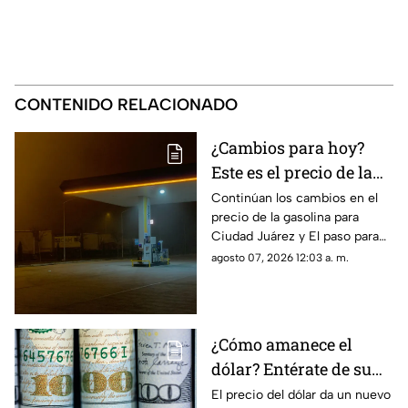
CONTENIDO RELACIONADO
¿Cambios para hoy?
Este es el precio de la
gasolina para Ciudad
Continúan los cambios en el
precio de la gasolina para
Juárez y El Paso
Ciudad Juárez y El paso para
hoy, 7 de agosto
agosto 07, 2026 12:03 a. m.
¿Cómo amanece el
dólar? Entérate de su
precio hoy, 7 de agosto,
El precio del dólar da un nuevo