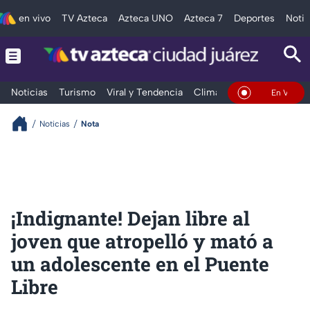
en vivo
TV Azteca
Azteca UNO
Azteca 7
Deportes
Notic
Noticias
Turismo
Viral y Tendencia
Clima
Deportes
Espec
En Vivo
Noticias
Nota
¡Indignante! Dejan libre al
joven que atropelló y mató a
un adolescente en el Puente
Libre