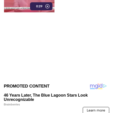
de restos humanos ocultos en
0:29
un terreno.