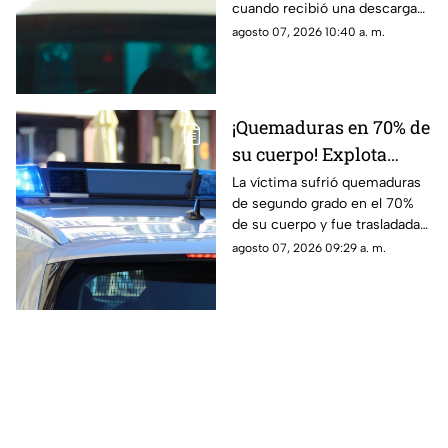
cuando recibió una descarga
banqueta de Ciudad
eléctrica; fue trasladado de
agosto 07, 2026 10:40 a. m.
Juárez
urgencia al Hospital General
con lesiones de segundo y
tercer grado
¡Quemaduras en 70% de
su cuerpo! Explota
tanque de gas en
La víctima sufrió quemaduras
de segundo grado en el 70%
Parajes del Sur y deja a
de su cuerpo y fue trasladada
una persona grave
de urgencia al Hospital General
agosto 07, 2026 09:29 a. m.
de Ciudad Juárez.