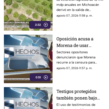
mdp anuales en Michoacán
en Michoacán
derivó en la salida de
inspectores de EE. UU.,
agosto 07, 2026 11:58 p. m.
frenando la exportación de
2:32
aguacate y provocando
severas pérdidas
Oposición acusa a
Morena de usar
censura para ocultar
Sectores opositores
denunciaron que Morena
seńalamientos de
recurre a la censura para
narcopolítica
imponer su versión oficial y
agosto 07, 2026 11:57 p. m.
desestimar señalamientos que
0:51
vinculan a la 4T con la
narcopolítica.
Testigos protegidos
también ponen bajo
presión a políticos en
El uso de testimonios de