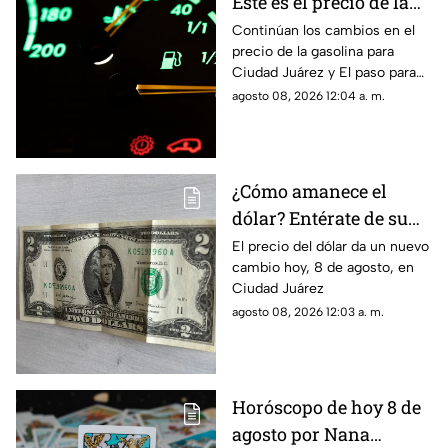
Este es el precio de la
gasolina para Ciudad
Continúan los cambios en el
precio de la gasolina para
Juárez y El Paso
Ciudad Juárez y El paso para
hoy, 8 de agosto
agosto 08, 2026 12:04 a. m.
¿Cómo amanece el
dólar? Entérate de su
precio hoy, 8 de agosto,
El precio del dólar da un nuevo
cambio hoy, 8 de agosto, en
en Ciudad Juárez
Ciudad Juárez
agosto 08, 2026 12:03 a. m.
Horóscopo de hoy 8 de
agosto por Nana