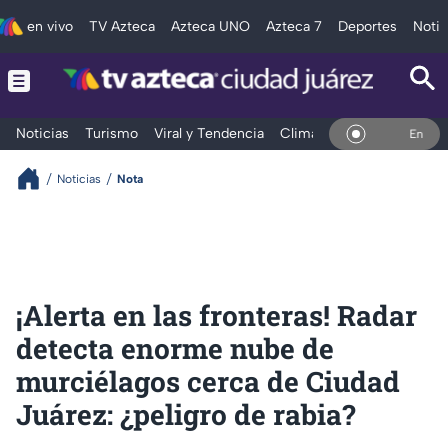
en vivo
TV Azteca
Azteca UNO
Azteca 7
Deportes
Notic
Noticias
Turismo
Viral y Tendencia
Clima
Deportes
Espec
En Vivo
Noticias
Nota
¡Alerta en las fronteras! Radar
detecta enorme nube de
murciélagos cerca de Ciudad
Juárez: ¿peligro de rabia?