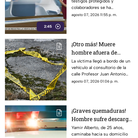
testigos protegidos y
México; detienen a
colaboradores se ha
exgobernador señalado
convertido nuevamente en un
agosto 07, 2026 11:55 p. m.
por caso Ayotzinapa
punto de debate dentro del
2:45
ámbito político y judicial, luego
de que este mecanismo,
criticado en diversas
¡Otro más! Muere
ocasiones por integrantes de
hombre afuera de
la Cuarta Transformación
cuando es utilizado en Estados
farmacia tras sufrir
La víctima llegó a bordo de un
Unidos contra presuntos
vehículo al consultorio de la
una descarga eléctrica
narcopolíticos, también ha
calle Profesor Juan Antonio
en Ciudad Juárez
sido empleado en
Pedroza para pedir auxilio,
agosto 07, 2026 01:06 p. m.
investigaciones dentro de
pero el médico confirmó que
México.
ya no contaba con signos
vitales
¡Graves quemaduras!
Hombre sufre descarga
eléctrica por pisar
Yamir Alberto, de 25 años,
caminaba hacia su domicilio
cable expuesto en