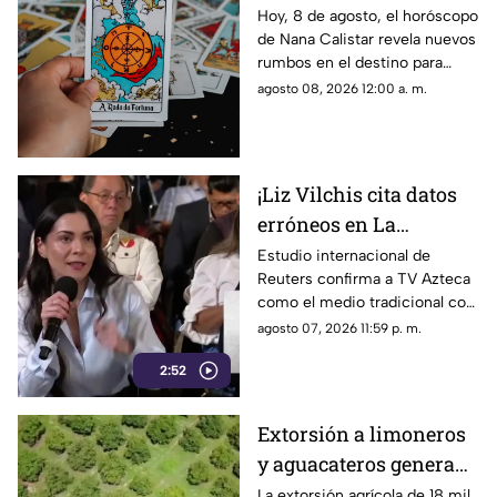
Calistar: ¿Qué te depara
Hoy, 8 de agosto, el horóscopo
de Nana Calistar revela nuevos
el destino este sábado?
rumbos en el destino para
estos signos
agosto 08, 2026 12:00 a. m.
¡Liz Vilchis cita datos
erróneos en La
Mañanera: Estudio de
Estudio internacional de
Reuters confirma a TV Azteca
Reuters confirma
como el medio tradicional con
liderazgo de TV Azteca
mayor alcance y credibilidad
agosto 07, 2026 11:59 p. m.
en alcance y
en México, tras
credibilidad
2:52
inconsistencias en La
Mañanera
Extorsión a limoneros
y aguacateros genera
pérdidas de 18 mil mdp
La extorsión agrícola de 18 mil