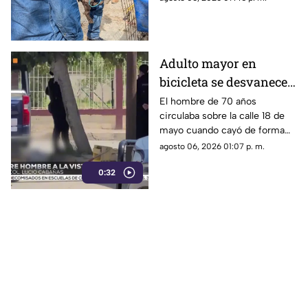
autolavado de Juárez
Ciudad Juárez dejó como
saldo el aseguramiento de un
tigre de bengala, un cocodrilo
y cinco perros.
Adulto mayor en
bicicleta se desvanece y
pierde la vida en la
El hombre de 70 años
circulaba sobre la calle 18 de
colonia Lucio Cabañas
mayo cuando cayó de forma
repentina; paramédicos
agosto 06, 2026 01:07 p. m.
acudieron al lugar pero ya no
0:32
contaba con signos vitales.