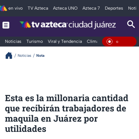
en vivo
TV Azteca
Azteca UNO
Azteca 7
Deportes
Notic
Noticias
Turismo
Viral y Tendencia
Clima
Deportes
Espec
En Vivo
Noticias
Nota
Esta es la millonaria cantidad
que recibirán trabajadores de
maquila en Juárez por
utilidades