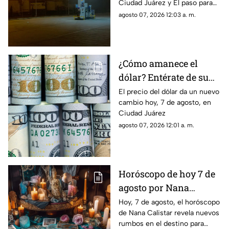
Ciudad Juárez y El paso para
hoy, 7 de agosto
agosto 07, 2026 12:03 a. m.
¿Cómo amanece el
dólar? Entérate de su
precio hoy, 7 de agosto,
El precio del dólar da un nuevo
cambio hoy, 7 de agosto, en
en Ciudad Juárez
Ciudad Juárez
agosto 07, 2026 12:01 a. m.
Horóscopo de hoy 7 de
agosto por Nana
Calistar: Este será tu
Hoy, 7 de agosto, el horóscopo
de Nana Calistar revela nuevos
mejor beneficio
rumbos en el destino para