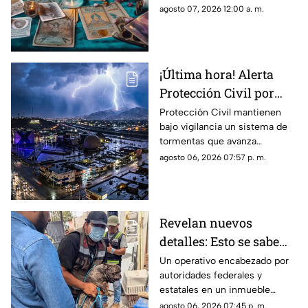
estos signos
agosto 07, 2026 12:00 a. m.
¡Última hora! Alerta
Protección Civil por
tormenta que se acerca
Protección Civil mantienen
bajo vigilancia un sistema de
a Ciudad Juárez y El
tormentas que avanza
Paso: piden extremar
lentamente hacia el suroeste y
agosto 06, 2026 07:57 p. m.
precauciones
que, de conservar su
intensidad y trayectoria, podría
ingresar a Ciudad Juárez
durante las próximas horas.
Revelan nuevos
detalles: Esto se sabe
sobre el hallazgo de un
Un operativo encabezado por
autoridades federales y
lagarto y un tigre de
estatales en un inmueble
bengala en un
habilitado como autolavado en
agosto 06, 2026 07:45 p. m.