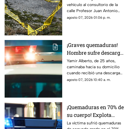
vehículo al consultorio de la
una descarga eléctrica
calle Profesor Juan Antonio
en Ciudad Juárez
Pedroza para pedir auxilio,
agosto 07, 2026 01:06 p. m.
pero el médico confirmó que
ya no contaba con signos
vitales
¡Graves quemaduras!
Hombre sufre descarga
eléctrica por pisar
Yamir Alberto, de 25 años,
caminaba hacia su domicilio
cable expuesto en
cuando recibió una descarga
banqueta de Ciudad
eléctrica; fue trasladado de
agosto 07, 2026 10:40 a. m.
Juárez
urgencia al Hospital General
con lesiones de segundo y
tercer grado
¡Quemaduras en 70% de
su cuerpo! Explota
tanque de gas en
La víctima sufrió quemaduras