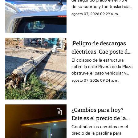
de segundo grado en el 70%
Parajes del Sur y deja a
de su cuerpo y fue trasladada
una persona grave
de urgencia al Hospital General
agosto 07, 2026 09:29 a. m.
de Ciudad Juárez.
¡Peligro de descargas
eléctricas! Cae poste de
concreto tras
El colapso de la estructura
sobre la calle Rivera de la Plaza
TORMENTAS y bloquea
obstruye el paso vehicular y
calles en Ciudad Juárez
mantiene en alerta a los
agosto 07, 2026 09:24 a. m.
vecinos por riesgo de
descargas eléctricas
¿Cambios para hoy?
Este es el precio de la
gasolina para Ciudad
Continúan los cambios en el
precio de la gasolina para
Juárez y El Paso