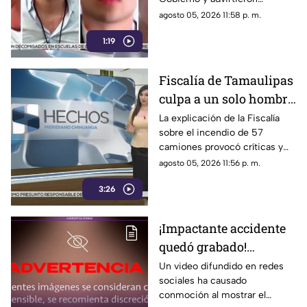
posibles riesgos para los
agosto 05, 2026 11:58 p. m.
medios.
1:19
Fiscalía de Tamaulipas
culpa a un solo hombre
por el incendio de un
La explicación de la Fiscalía
sobre el incendio de 57
lote 47 camiones de
camiones provocó críticas y
papitas
cuestionamientos a nivel
agosto 05, 2026 11:56 p. m.
nacional.
3:26
¡Impactante accidente
quedó grabado!
Montacargas atropella
Un video difundido en redes
sociales ha causado
a un trabajador en una
conmoción al mostrar el
zona portuaria y el