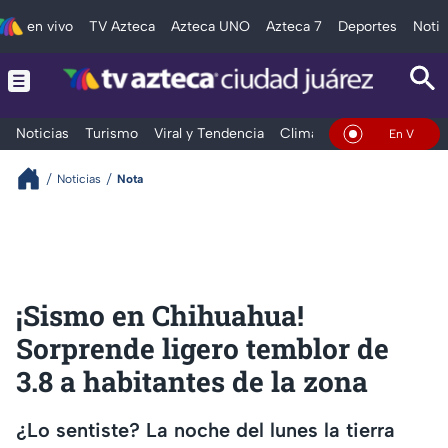
en vivo
TV Azteca
Azteca UNO
Azteca 7
Deportes
Notic
Noticias
Turismo
Viral y Tendencia
Clima
Deportes
Espec
En Vivo
Noticias
Nota
¡Sismo en Chihuahua!
Sorprende ligero temblor de
3.8 a habitantes de la zona
¿Lo sentiste? La noche del lunes la tierra