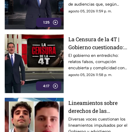
de audiencias que, según
medios y blindar la
críticos, no protegen al
agosto 05, 2026 11:59 p. m.
corrupción en México
ciudadano sino que blindan al
1:25
morenismo y censuran
denuncias de corrupción,
ineptitud y vínculos con el
La Censura de la 4T |
crimen organizado.
Gobierno cuestionado:
relatos falsos,
El gobierno en entredicho:
relatos falsos, corrupción
corrupción encubierta
encubierta y complicidad con
y complicidad
el crimen
agosto 05, 2026 11:58 p. m.
4:17
Lineamientos sobre
derechos de las
audiencias son
Diversas voces cuestionan los
lineamientos impulsados por el
CENSURA disfrazada
Gobierno y advirtieron