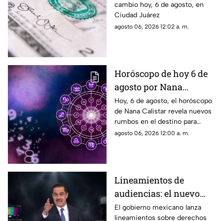
cambio hoy, 6 de agosto, en
Juárez
Ciudad Juárez
agosto 06, 2026 12:02 a. m.
Horóscopo de hoy 6 de
agosto por Nana
Calistar: Estos signos
Hoy, 6 de agosto, el horóscopo
de Nana Calistar revela nuevos
deben cuidar su SALUD
rumbos en el destino para
estos signos
agosto 06, 2026 12:00 a. m.
Lineamientos de
audiencias: el nuevo
mecanismo del
El gobierno mexicano lanza
lineamientos sobre derechos
gobierno para censurar