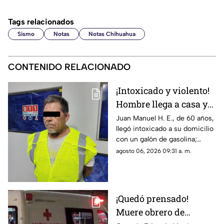
Tags relacionados
Sismo
Notas
Notas Chihuahua
CONTENIDO RELACIONADO
¡Intoxicado y violento!
Hombre llega a casa y
rocía a su hija y esposa
Juan Manuel H. E., de 60 años,
llegó intoxicado a su domicilio
con gasolina para
con un galón de gasolina;
intentar matarlas
agentes de la DEVIFG lo
agosto 06, 2026 09:31 a. m.
arrestaron tras rociar a la joven
y hallarle dosis de cristal
¡Quedó prensado!
Muere obrero de