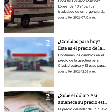
maquiladora tras
Gonzalo Eduardo Martínez
López, de 43 años, fue
caerle maquinaria
trasladado de emergencia al
pesada en Ciudad
Hospital 66 del IMSS tras
agosto 06, 2026 07:12 a. m.
Juárez
quedar prensado por un equipo
industrial, donde falleció
debido a las severas lesiones.
¿Cambios para hoy?
Este es el precio de la
gasolina para Ciudad
Continúan los cambios en el
precio de la gasolina para
Juárez y El Paso
Ciudad Juárez y El paso para
hoy, 6 de agosto
agosto 06, 2026 12:03 a. m.
¿Sube el dólar? Así
amanece su precio este
jueves en Ciudad
El precio del dólar da un nuevo