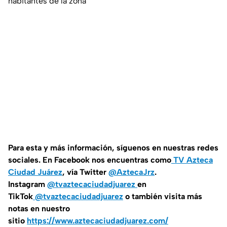
habitantes de la zona
Para esta y más información, síguenos en nuestras redes
sociales. En Facebook nos encuentras como
TV Azteca
Ciudad Juárez
, vía Twitter
@AztecaJrz
.
Instagram
@tvaztecaciudadjuarez
en
TikTok
@tvaztecaciudadjuarez
o también visita más
notas en nuestro
sitio
https://www.aztecaciudadjuarez.com/