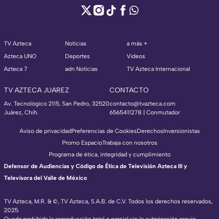
TV Azteca
Noticias
a más +
Azteca UNO
Deportes
Videos
Azteca 7
adn Noticias
TV Azteca Internacional
TV AZTECA JUAREZ
CONTACTO
Av. Tecnológico 2115, San Pedro, 32520
contacto@tvazteca.com
Juárez, Chih.
6565411278 | Conmutador
Aviso de privacidad
Preferencias de Cookies
Derechos
Inversionistas
Promo Espacio
Trabaja con nosotros
Programa de ética, integridad y cumplimiento
Defensor de Audiencias y Código de Ética de Televisión Azteca III y
Televisora del Valle de México
TV Azteca, M.R. & ©, TV Azteca, S.A.B. de C.V. Todos los derechos reservados,
2025.
Queda prohibida la reproducción total o parcial sin la autorización previa,