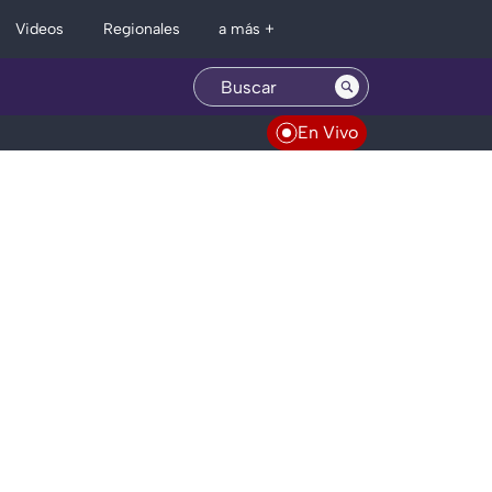
Regionales
Videos
a más +
En Vivo