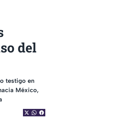
s
aso del
o testigo en
hacia México,
a