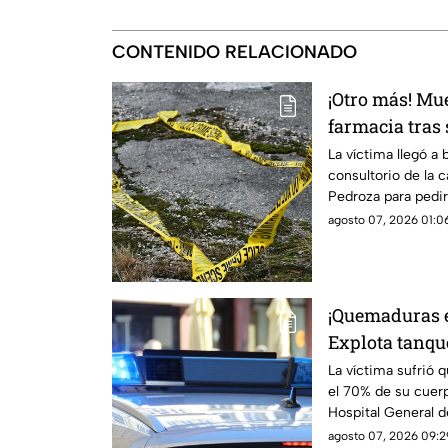
CONTENIDO RELACIONADO
¡Otro más! Mu
farmacia tras 
eléctrica en C
La víctima llegó a 
consultorio de la 
Pedroza para pedir
que ya no contaba 
agosto 07, 2026 01:06
¡Quemaduras e
Explota tanque
Sur y deja a 
La víctima sufrió
el 70% de su cuerp
Hospital General d
agosto 07, 2026 09:29