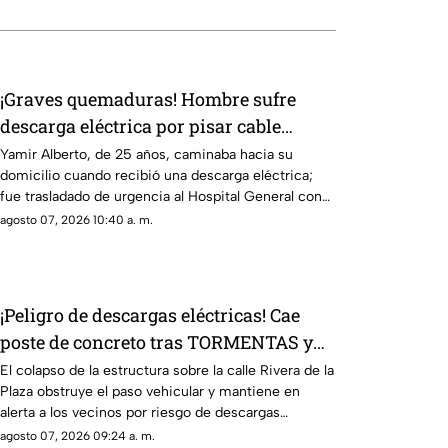
¡Graves quemaduras! Hombre sufre
descarga eléctrica por pisar cable
expuesto en banqueta de Ciudad Juárez
Yamir Alberto, de 25 años, caminaba hacia su
domicilio cuando recibió una descarga eléctrica;
fue trasladado de urgencia al Hospital General con
lesiones de segundo y tercer grado
agosto 07, 2026 10:40 a. m.
¡Peligro de descargas eléctricas! Cae
poste de concreto tras TORMENTAS y
bloquea calles en Ciudad Juárez
El colapso de la estructura sobre la calle Rivera de la
Plaza obstruye el paso vehicular y mantiene en
alerta a los vecinos por riesgo de descargas
eléctricas
agosto 07, 2026 09:24 a. m.