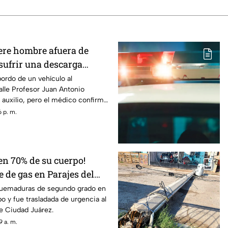
ere hombre afuera de
sufrir una descarga
iudad Juárez
bordo de un vehículo al
calle Profesor Juan Antonio
 auxilio, pero el médico confirmó
con signos vitales
 p. m.
n 70% de su cuerpo!
 de gas en Parajes del
una persona grave
 quemaduras de segundo grado en
o y fue trasladada de urgencia al
e Ciudad Juárez.
 a. m.