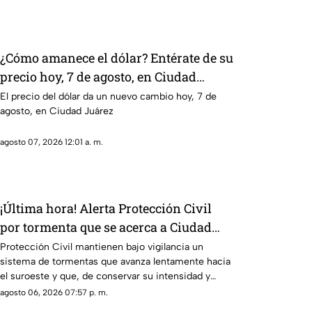
¿Cómo amanece el dólar? Entérate de su
precio hoy, 7 de agosto, en Ciudad
Juárez
El precio del dólar da un nuevo cambio hoy, 7 de
agosto, en Ciudad Juárez
agosto 07, 2026 12:01 a. m.
¡Última hora! Alerta Protección Civil
por tormenta que se acerca a Ciudad
Juárez y El Paso: piden extremar
Protección Civil mantienen bajo vigilancia un
sistema de tormentas que avanza lentamente hacia
precauciones
el suroeste y que, de conservar su intensidad y
trayectoria, podría ingresar a Ciudad Juárez durante
agosto 06, 2026 07:57 p. m.
las próximas horas.