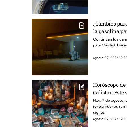
¿Cambios para 
la gasolina pa
Paso
Continúan los camb
para Ciudad Juárez
agosto 07, 2026 12:03
Horóscopo de 
Calistar: Este 
Hoy, 7 de agosto, 
revela nuevos rumb
signos
agosto 07, 2026 12:00