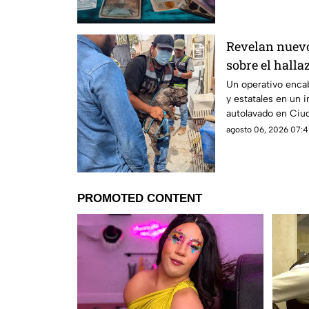
Revelan nuevos
sobre el halla
tigre de beng
Un operativo enca
y estatales en un 
Juárez
autolavado en Ciu
aseguramiento de u
agosto 06, 2026 07:4
y cinco perros.