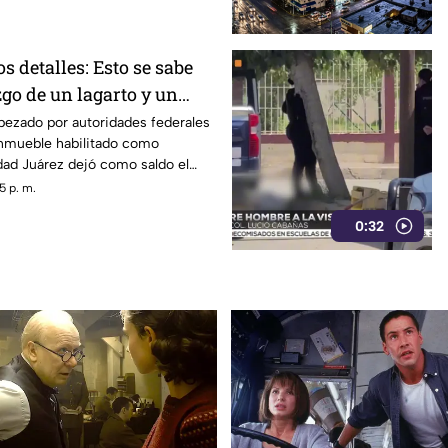
 detalles: Esto se sabe
zgo de un lagarto y un
ala en un autolavado de
bezado por autoridades federales
inmueble habilitado como
dad Juárez dejó como saldo el
n tigre de bengala, un cocodrilo
5 p. m.
0:32