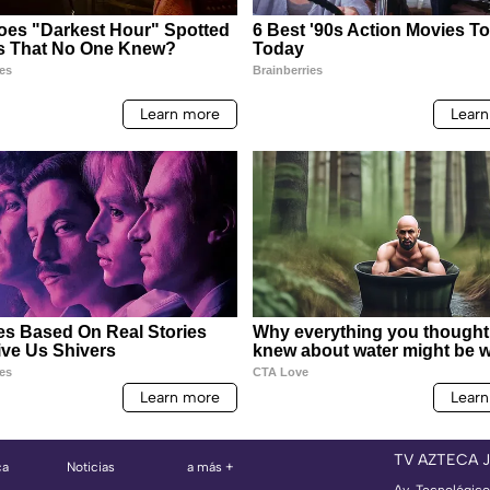
TV AZTECA 
ca
Noticias
a más +