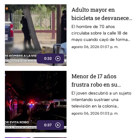
Adulto mayor en
bicicleta se desvanece y
pierde la vida en la
El hombre de 70 años
circulaba sobre la calle 18 de
colonia Lucio Cabañas
mayo cuando cayó de forma
repentina; paramédicos
agosto 06, 2026 01:07 p. m.
acudieron al lugar pero ya no
0:32
contaba con signos vitales.
Menor de 17 años
frustra robo en su
domicilio de
El joven descubrió a un sujeto
intentando sustraer una
Cuauhtémoc; resulta
televisión en la colonia
herido de la mano
Reforma; tras forcejear con el
agosto 06, 2026 01:03 p. m.
presunto delincuente, este
0:37
huyó sin lograr el cometido.