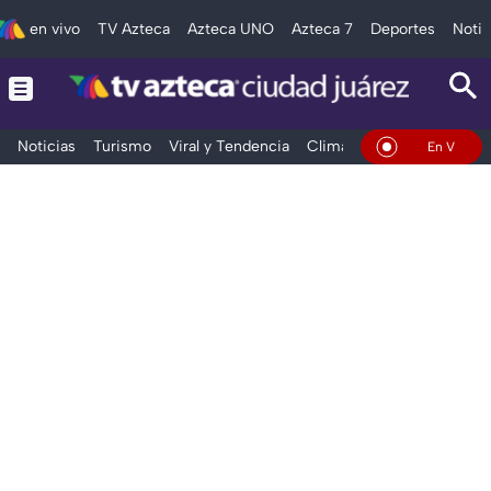
en vivo
TV Azteca
Azteca UNO
Azteca 7
Deportes
Notic
Noticias
Turismo
Viral y Tendencia
Clima
Deportes
Espec
En Vivo