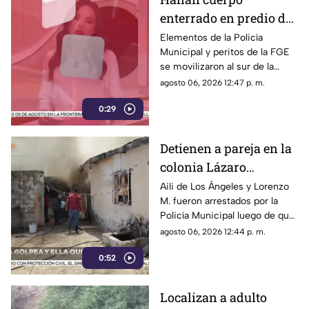
enterrado en predio de
la colonia División del
Elementos de la Policía
Municipal y peritos de la FGE
Norte en Chihuahua
se movilizaron al sur de la
capital tras el descubrimiento
agosto 06, 2026 12:47 p. m.
de restos humanos ocultos en
0:29
un terreno.
Detienen a pareja en la
colonia Lázaro
Cárdenas tras riña,
Aili de Los Ángeles y Lorenzo
M. fueron arrestados por la
agresión física y un
Policía Municipal luego de que
incendio
el hombre agrediera a la mujer
agosto 06, 2026 12:44 p. m.
y ella presuntamente iniciara
0:52
un fuego durante la disputa.
Localizan a adulto