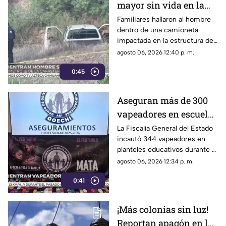
mayor sin vida en la
carretera de
Familiares hallaron al hombre
dentro de una camioneta
Cuahtémoc; habría
impactada en la estructura de
sufrido infarto al
un puente a la altura del
agosto 06, 2026 12:40 p. m.
volante
kilómetro 12; las autoridades
0:45
presumen una causa natural
previa al choque.
Aseguran más de 300
vapeadores en escuelas
de Chihuahua; detectan
La Fiscalía General del Estado
incautó 344 vapeadores en
dispositivo wax
planteles educativos durante el
ciclo escolar 2025-2026; 36
agosto 06, 2026 12:34 p. m.
de ellos contenían
0:41
concentrado de cannabis
conocido como “wax”.
¡Más colonias sin luz!
Reportan apagón en la