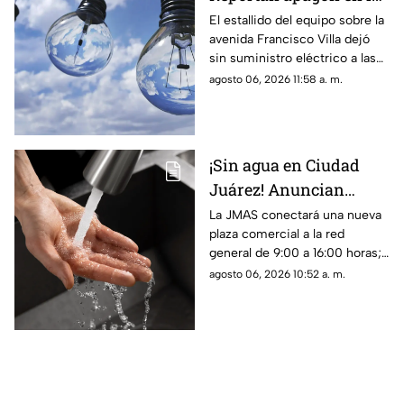
zona de Altavista tras
El estallido del equipo sobre la
avenida Francisco Villa dejó
explosión de
sin suministro eléctrico a las
transformador
colonias Altavista, Insurgentes
agosto 06, 2026 11:58 a. m.
y sectores de la 16 de
Septiembre
¡Sin agua en Ciudad
Juárez! Anuncian
suspensión del servicio
La JMAS conectará una nueva
plaza comercial a la red
para este viernes 7 de
general de 9:00 a 16:00 horas;
agosto
habrá baja presión, suspensión
agosto 06, 2026 10:52 a. m.
del servicio y cierres parciales
en la carretera Juárez-Porvenir