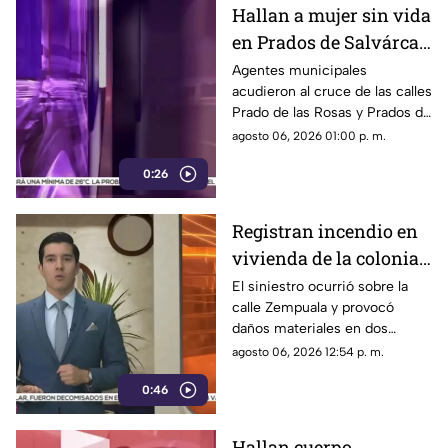
Hallan a mujer sin vida
en Prados de Salvárcar;
cuerpo no presentaba
Agentes municipales
acudieron al cruce de las calles
huellas de violencia
Prado de las Rosas y Prados de
Azucenas tras el reporte del
agosto 06, 2026 01:00 p. m.
hallazgo; peritos indagan la
0:26
causa del fallecimiento.
Registran incendio en
vivienda de la colonia
Fronteriza; bomberos
El siniestro ocurrió sobre la
calle Zempuala y provocó
controlan las llamas
daños materiales en dos
habitaciones; Protección Civil
agosto 06, 2026 12:54 p. m.
descartó personas lesionadas y
0:46
fugas de gas.
Hallan cuerpo