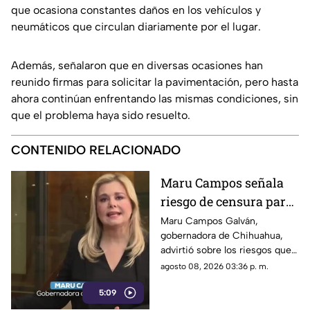
que ocasiona constantes daños en los vehículos y
neumáticos que circulan diariamente por el lugar.
Además, señalaron que en diversas ocasiones han
reunido firmas para solicitar la pavimentación, pero hasta
ahora continúan enfrentando las mismas condiciones, sin
que el problema haya sido resuelto.
CONTENIDO RELACIONADO
Maru Campos señala
riesgo de censura para
medios y periodistas
Maru Campos Galván,
gobernadora de Chihuahua,
ante nuevos
advirtió sobre los riesgos que
lineamientos de
podrían representar los nuevos
agosto 08, 2026 03:36 p. m.
audiencias
lineamientos para los derechos
5:09
de las audiencias y la libertad
de expresión. Señaló que estas