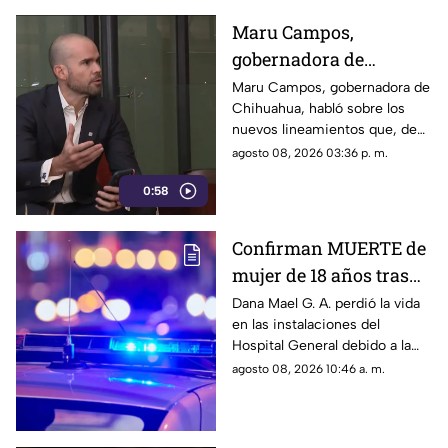
disposiciones podrían
Maru Campos,
utilizarse para sancionar a
gobernadora de
medios y periodistas críticos.
Chihuahua, advierte
Maru Campos, gobernadora de
Chihuahua, habló sobre los
riesgo para la libertad
nuevos lineamientos que, de
de expresión
acuerdo con su postura,
agosto 08, 2026 03:36 p. m.
podrían representar un riesgo
0:58
para la libertad de expresión y
convertirse en una forma de
censura impulsada desde el
Confirman MUERTE de
Gobierno Federal.
mujer de 18 años tras
ser atropellada en
Dana Mael G. A. perdió la vida
en las instalaciones del
Ciudad Juárez
Hospital General debido a la
gravedad de las lesiones
agosto 08, 2026 10:46 a. m.
provocadas por el fuerte
impacto.