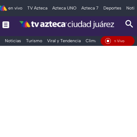
en vivo
TV Azteca
Azteca UNO
Azteca 7
Deportes
Notic
Noticias
Turismo
Viral y Tendencia
Clima
Deportes
Espec
En Vivo