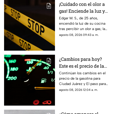
¡Cuidado con el olor a
gas! Enciende la luz y
genera explosión en
Edgar M. S., de 25 años,
encendió la luz de su cocina
vivienda de Ciudad
tras percibir un olor a gas; la
Juárez
chispante detonación le
agosto 08, 2026 09:43 a. m.
provocó quemaduras en el
60% de su cuerpo.
¿Cambios para hoy?
Este es el precio de la
gasolina para Ciudad
Continúan los cambios en el
precio de la gasolina para
Juárez y El Paso
Ciudad Juárez y El paso para
hoy, 8 de agosto
agosto 08, 2026 12:04 a. m.