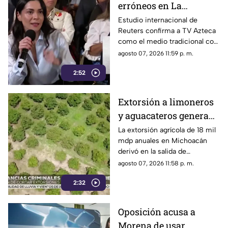
erróneos en La
Mañanera: Estudio de
Estudio internacional de
Reuters confirma a TV Azteca
Reuters confirma
como el medio tradicional con
liderazgo de TV Azteca
mayor alcance y credibilidad
agosto 07, 2026 11:59 p. m.
en alcance y
en México, tras
credibilidad
2:52
inconsistencias en La
Mañanera
Extorsión a limoneros
y aguacateros genera
pérdidas de 18 mil mdp
La extorsión agrícola de 18 mil
mdp anuales en Michoacán
en Michoacán
derivó en la salida de
inspectores de EE. UU.,
agosto 07, 2026 11:58 p. m.
frenando la exportación de
2:32
aguacate y provocando
severas pérdidas
Oposición acusa a
Morena de usar