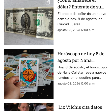
¿Cómo amanece el
dólar? Entérate de su
precio hoy, 8 de agosto,
El precio del dólar da un nuevo
cambio hoy, 8 de agosto, en
en Ciudad Juárez
Ciudad Juárez
agosto 08, 2026 12:03 a. m.
Horóscopo de hoy 8 de
agosto por Nana
Calistar: ¿Qué te depara
Hoy, 8 de agosto, el horóscopo
de Nana Calistar revela nuevos
el destino este sábado?
rumbos en el destino para
estos signos
agosto 08, 2026 12:00 a. m.
¡Liz Vilchis cita datos