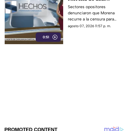
censura para ocultar
Sectores opositores
denunciaron que Morena
seńalamientos de
recurre a la censura para
narcopolítica
imponer su versión oficial y
agosto 07, 2026 11:57 p. m.
desestimar señalamientos que
0:51
vinculan a la 4T con la
narcopolítica.