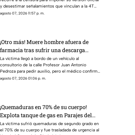
y desestimar señalamientos que vinculan a la 4T
con la narcopolítica.
agosto 07, 2026 11:57 p. m.
¡Otro más! Muere hombre afuera de
farmacia tras sufrir una descarga
eléctrica en Ciudad Juárez
La víctima llegó a bordo de un vehículo al
consultorio de la calle Profesor Juan Antonio
Pedroza para pedir auxilio, pero el médico confirmó
que ya no contaba con signos vitales
agosto 07, 2026 01:06 p. m.
¡Quemaduras en 70% de su cuerpo!
Explota tanque de gas en Parajes del
Sur y deja a una persona grave
La víctima sufrió quemaduras de segundo grado en
el 70% de su cuerpo y fue trasladada de urgencia al