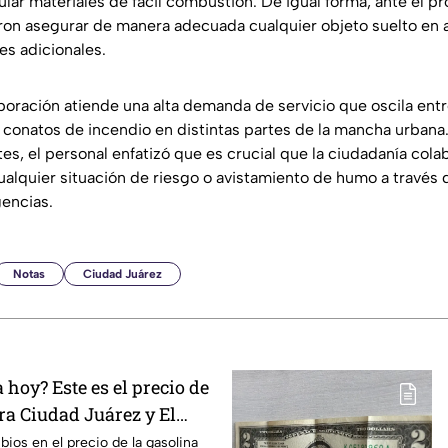
ar materiales de fácil combustión. De igual forma, ante el pr
on asegurar de manera adecuada cualquier objeto suelto en a
es adicionales.
poración atiende una alta demanda de servicio que oscila entr
r conatos de incendio en distintas partes de la mancha urbana
es, el personal enfatizó que es crucial que la ciudadanía col
alquier situación de riesgo o avistamiento de humo a través
encias.
Notas
Ciudad Juárez
hoy? Este es el precio de
ra Ciudad Juárez y El
ios en el precio de la gasolina