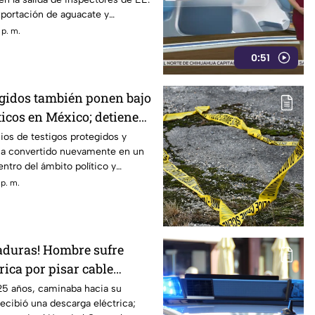
xportación de aguacate y
s pérdidas
 p. m.
0:51
egidos también ponen bajo
ticos en México; detienen
r señalado por caso
ios de testigos protegidos y
ha convertido nuevamente en un
ntro del ámbito político y
 que este mecanismo, criticado en
 p. m.
 por integrantes de la Cuarta
ando es utilizado en Estados
untos narcopolíticos, también ha
investigaciones dentro de
aduras! Hombre sufre
rica por pisar cable
anqueta de Ciudad Juárez
25 años, caminaba hacia su
ecibió una descarga eléctrica;