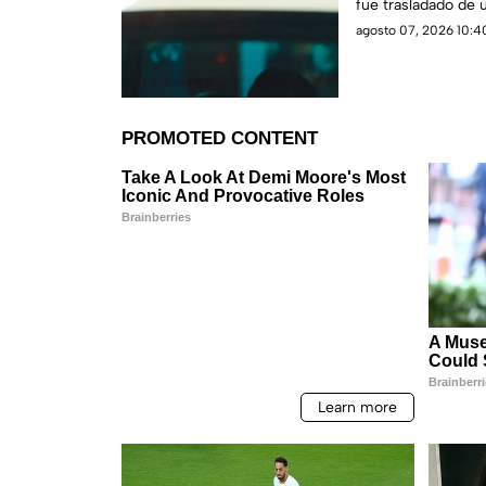
fue trasladado de 
lesiones de segund
agosto 07, 2026 10:40