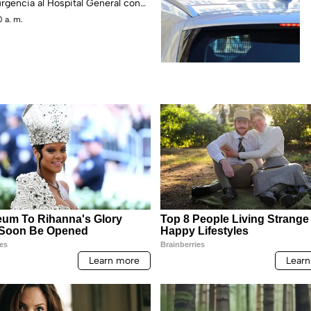
urgencia al Hospital General con
o y tercer grado
 a. m.