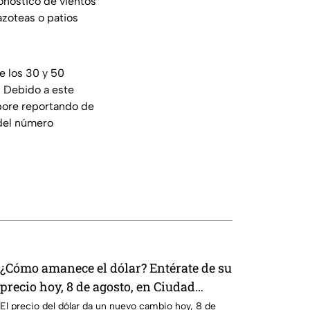
onóstico de vientos
zoteas o patios
e los 30 y 50
. Debido a este
abore reportando de
 del número
¿Cómo amanece el dólar? Entérate de su
precio hoy, 8 de agosto, en Ciudad
Juárez
El precio del dólar da un nuevo cambio hoy, 8 de