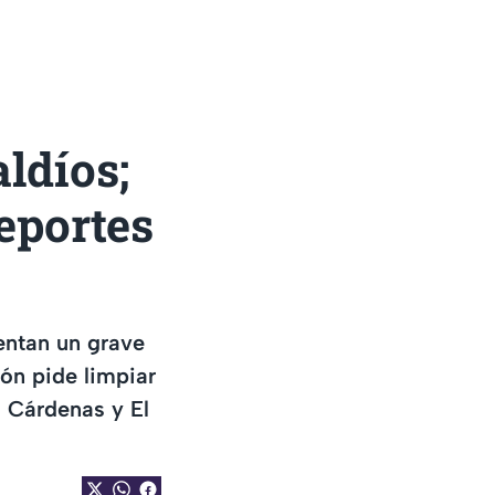
ldíos;
eportes
entan un grave
ón pide limpiar
o Cárdenas y El