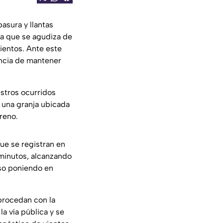
asura y llantas
ca que se agudiza de
ientos. Ante este
ncia de mantener
estros ocurridos
e una granja ubicada
reno.
que se registran en
 minutos, alcanzando
uso poniendo en
 procedan con la
la vía pública y se