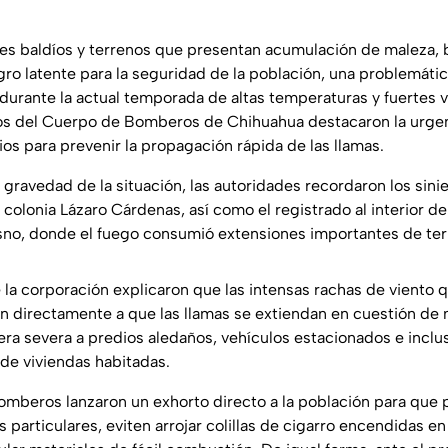
tes baldíos y terrenos que presentan acumulación de maleza, b
gro latente para la seguridad de la población, una problemáti
durante la actual temporada de altas temperaturas y fuertes v
s del Cuerpo de Bomberos de Chihuahua destacaron la urge
os para prevenir la propagación rápida de las llamas.
gravedad de la situación, las autoridades recordaron los sini
colonia Lázaro Cárdenas, así como el registrado al interior d
esno, donde el fuego consumió extensiones importantes de ter
 la corporación explicaron que las intensas rachas de viento 
en directamente a que las llamas se extiendan en cuestión de
ra severa a predios aledaños, vehículos estacionados e incl
 de viviendas habitadas.
 bomberos lanzaron un exhorto directo a la población para que
 particulares, eviten arrojar colillas de cigarro encendidas en 