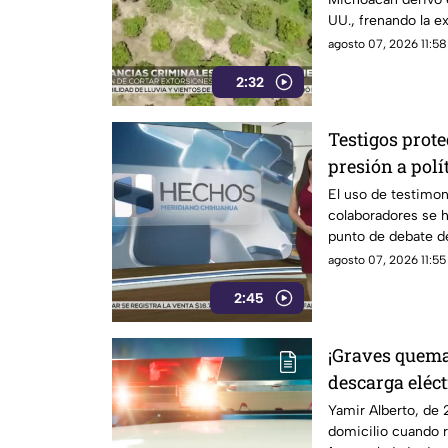
UU., frenando la e
provocando severa
agosto 07, 2026 11:58
2:32
Testigos prot
presión a polí
a exgobernado
El uso de testimon
colaboradores se 
Ayotzinapa
punto de debate de
judicial, luego de
agosto 07, 2026 11:55
diversas ocasiones
2:45
Transformación cu
Unidos contra pres
sido empleado en 
¡Graves quem
México.
descarga eléct
expuesto en b
Yamir Alberto, de 
domicilio cuando r