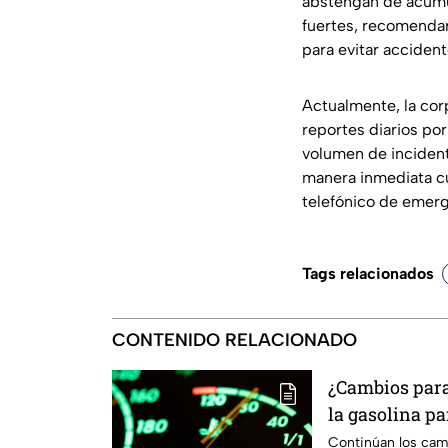
abstengan de acumul
fuertes, recomendar
para evitar accident
Actualmente, la cor
reportes diarios po
volumen de incident
manera inmediata cu
telefónico de emerg
Tags relacionados
CONTENIDO RELACIONADO
¿Cambios para 
la gasolina pa
Paso
Continúan los camb