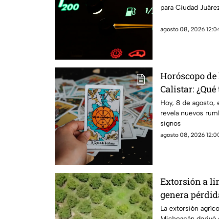
para Ciudad Juárez
agosto 08, 2026 12:04
Horóscopo de 
Calistar: ¿Qué 
sábado?
Hoy, 8 de agosto, 
revela nuevos rumb
signos
agosto 08, 2026 12:00
Extorsión a l
genera pérdid
Michoacán
La extorsión agríc
Michoacán derivó e