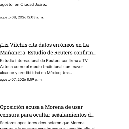
agosto, en Ciudad Juárez
agosto 08, 2026 12:03 a. m.
¡Liz Vilchis cita datos erróneos en La
Mañanera: Estudio de Reuters confirma
liderazgo de TV Azteca en alcance y
Estudio internacional de Reuters confirma a TV
Azteca como el medio tradicional con mayor
credibilidad
alcance y credibilidad en México, tras
inconsistencias en La Mañanera
agosto 07, 2026 11:59 p. m.
Oposición acusa a Morena de usar
censura para ocultar seńalamientos de
narcopolítica
Sectores opositores denunciaron que Morena
recurre a la censura para imponer su versión oficial