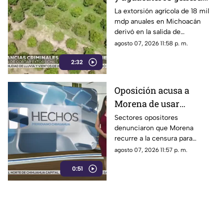
pérdidas de 18 mil mdp
La extorsión agrícola de 18 mil
mdp anuales en Michoacán
en Michoacán
derivó en la salida de
inspectores de EE. UU.,
agosto 07, 2026 11:58 p. m.
frenando la exportación de
2:32
aguacate y provocando
severas pérdidas
Oposición acusa a
Morena de usar
censura para ocultar
Sectores opositores
denunciaron que Morena
seńalamientos de
recurre a la censura para
narcopolítica
imponer su versión oficial y
agosto 07, 2026 11:57 p. m.
desestimar señalamientos que
0:51
vinculan a la 4T con la
narcopolítica.