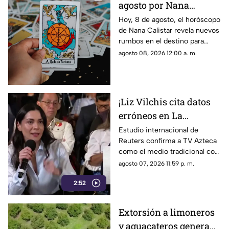
agosto por Nana
Calistar: ¿Qué te depara
Hoy, 8 de agosto, el horóscopo
de Nana Calistar revela nuevos
el destino este sábado?
rumbos en el destino para
estos signos
agosto 08, 2026 12:00 a. m.
¡Liz Vilchis cita datos
erróneos en La
Mañanera: Estudio de
Estudio internacional de
Reuters confirma a TV Azteca
Reuters confirma
como el medio tradicional con
liderazgo de TV Azteca
mayor alcance y credibilidad
agosto 07, 2026 11:59 p. m.
en alcance y
en México, tras
credibilidad
2:52
inconsistencias en La
Mañanera
Extorsión a limoneros
y aguacateros genera