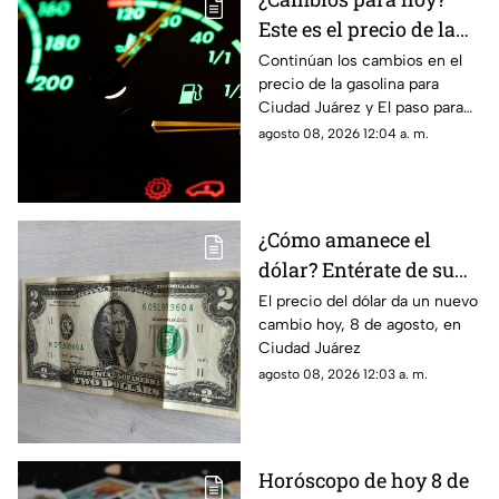
Este es el precio de la
gasolina para Ciudad
Continúan los cambios en el
precio de la gasolina para
Juárez y El Paso
Ciudad Juárez y El paso para
hoy, 8 de agosto
agosto 08, 2026 12:04 a. m.
¿Cómo amanece el
dólar? Entérate de su
precio hoy, 8 de agosto,
El precio del dólar da un nuevo
cambio hoy, 8 de agosto, en
en Ciudad Juárez
Ciudad Juárez
agosto 08, 2026 12:03 a. m.
Horóscopo de hoy 8 de