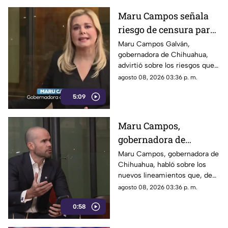
Maru Campos señala
riesgo de censura para
medios y periodistas
Maru Campos Galván,
gobernadora de Chihuahua,
ante nuevos
advirtió sobre los riesgos que
lineamientos de
podrían representar los nuevos
agosto 08, 2026 03:36 p. m.
audiencias
lineamientos para los derechos
5:09
de las audiencias y la libertad
de expresión. Señaló que estas
disposiciones podrían
Maru Campos,
utilizarse para sancionar a
gobernadora de
medios y periodistas críticos.
Chihuahua, advierte
Maru Campos, gobernadora de
Chihuahua, habló sobre los
riesgo para la libertad
nuevos lineamientos que, de
de expresión
acuerdo con su postura,
agosto 08, 2026 03:36 p. m.
podrían representar un riesgo
0:58
para la libertad de expresión y
convertirse en una forma de