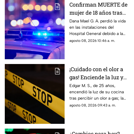
censura impulsada desde el
Confirman MUERTE de
Gobierno Federal.
mujer de 18 años tras
ser atropellada en
Dana Mael G. A. perdió la vida
en las instalaciones del
Ciudad Juárez
Hospital General debido a la
gravedad de las lesiones
agosto 08, 2026 10:46 a. m.
provocadas por el fuerte
impacto.
¡Cuidado con el olor a
gas! Enciende la luz y
genera explosión en
Edgar M. S., de 25 años,
encendió la luz de su cocina
vivienda de Ciudad
tras percibir un olor a gas; la
Juárez
chispante detonación le
agosto 08, 2026 09:43 a. m.
provocó quemaduras en el
60% de su cuerpo.
¿Cambios para hoy?