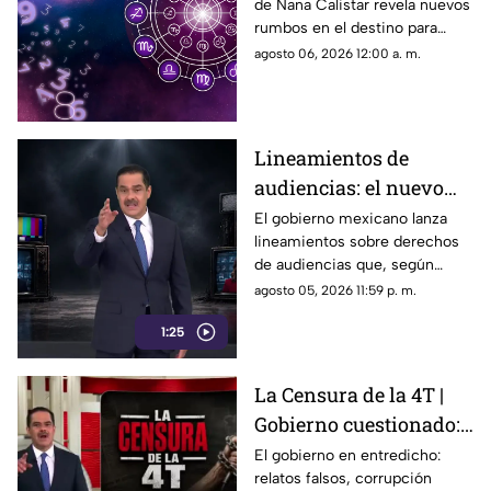
de Nana Calistar revela nuevos
deben cuidar su SALUD
rumbos en el destino para
estos signos
agosto 06, 2026 12:00 a. m.
Lineamientos de
audiencias: el nuevo
mecanismo del
El gobierno mexicano lanza
lineamientos sobre derechos
gobierno para censurar
de audiencias que, según
medios y blindar la
críticos, no protegen al
agosto 05, 2026 11:59 p. m.
corrupción en México
ciudadano sino que blindan al
1:25
morenismo y censuran
denuncias de corrupción,
ineptitud y vínculos con el
La Censura de la 4T |
crimen organizado.
Gobierno cuestionado:
relatos falsos,
El gobierno en entredicho:
relatos falsos, corrupción
corrupción encubierta