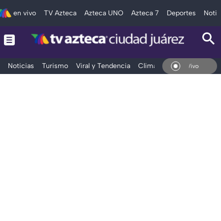
en vivo
TV Azteca
Azteca UNO
Azteca 7
Deportes
Notic
Noticias
Turismo
Viral y Tendencia
Clima
Deportes
Espec
En Vivo