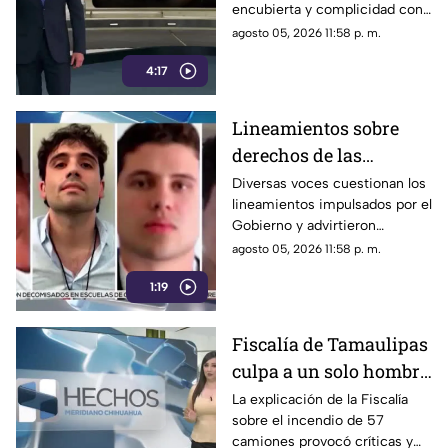
encubierta y complicidad con
y complicidad
el crimen
agosto 05, 2026 11:58 p. m.
4:17
Lineamientos sobre
derechos de las
audiencias son
Diversas voces cuestionan los
lineamientos impulsados por el
CENSURA disfrazada
Gobierno y advirtieron
posibles riesgos para los
agosto 05, 2026 11:58 p. m.
medios.
1:19
Fiscalía de Tamaulipas
culpa a un solo hombre
por el incendio de un
La explicación de la Fiscalía
sobre el incendio de 57
lote 47 camiones de
camiones provocó críticas y