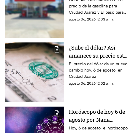
precio de la gasolina para
Juárez y El Paso
Ciudad Juárez y El paso para
hoy, 6 de agosto
agosto 06, 2026 12:03 a. m.
¿Sube el dólar? Así
amanece su precio este
jueves en Ciudad
El precio del dólar da un nuevo
cambio hoy, 6 de agosto, en
Juárez
Ciudad Juárez
agosto 06, 2026 12:02 a. m.
Horóscopo de hoy 6 de
agosto por Nana
Calistar: Estos signos
Hoy, 6 de agosto, el horóscopo