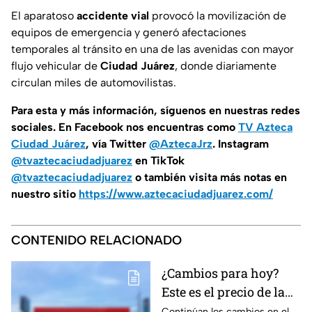
El aparatoso
accidente vial
provocó la movilización de
equipos de emergencia y generó afectaciones
temporales al tránsito en una de las avenidas con mayor
flujo vehicular de
Ciudad Juárez
, donde diariamente
circulan miles de automovilistas.
Para esta
y más información, síguenos en nuestras redes
sociales. En Facebook nos encuentras como
TV Azteca
Ciudad Juárez
, vía Twitter
@AztecaJrz
. Instagram
@tvaztecaciudadjuarez
en TikTok
@tvaztecaciudadjuarez
o también visita más notas en
nuestro sitio
https://www.aztecaciudadjuarez.com/
CONTENIDO RELACIONADO
¿Cambios para hoy?
Este es el precio de la
gasolina para Ciudad
Continúan los cambios en el