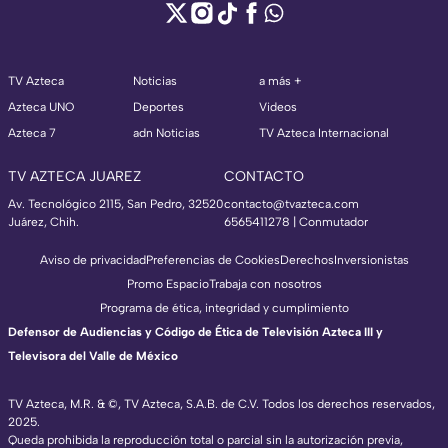
TV Azteca
Noticias
a más +
Azteca UNO
Deportes
Videos
Azteca 7
adn Noticias
TV Azteca Internacional
TV AZTECA JUAREZ
CONTACTO
Av. Tecnológico 2115, San Pedro, 32520
contacto@tvazteca.com
Juárez, Chih.
6565411278 | Conmutador
Aviso de privacidad
Preferencias de Cookies
Derechos
Inversionistas
Promo Espacio
Trabaja con nosotros
Programa de ética, integridad y cumplimiento
Defensor de Audiencias y Código de Ética de Televisión Azteca III y
Televisora del Valle de México
TV Azteca, M.R. & ©, TV Azteca, S.A.B. de C.V. Todos los derechos reservados,
2025.
Queda prohibida la reproducción total o parcial sin la autorización previa,