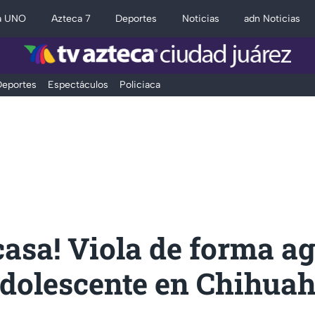
a UNO
Azteca 7
Deportes
Noticias
adn Noticias
eportes
Espectáculos
Policiaca
casa! Viola de forma a
adolescente en Chihua