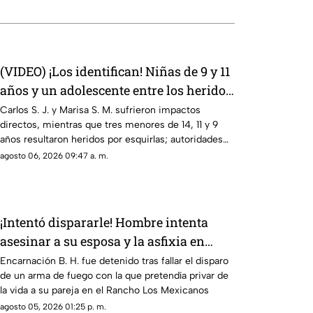
(VIDEO) ¡Los identifican! Niñas de 9 y 11
años y un adolescente entre los heridos
de gravedad en el ataque de esta
Carlos S. J. y Marisa S. M. sufrieron impactos
directos, mientras que tres menores de 14, 11 y 9
mañana
años resultaron heridos por esquirlas; autoridades
buscan a Abraham B., quien cuenta con
agosto 06, 2026 09:47 a. m.
antecedentes de agresión familiar.
¡Intentó dispararle! Hombre intenta
asesinar a su esposa y la asfixia en
Chihuahua
Encarnación B. H. fue detenido tras fallar el disparo
de un arma de fuego con la que pretendía privar de
la vida a su pareja en el Rancho Los Mexicanos
agosto 05, 2026 01:25 p. m.