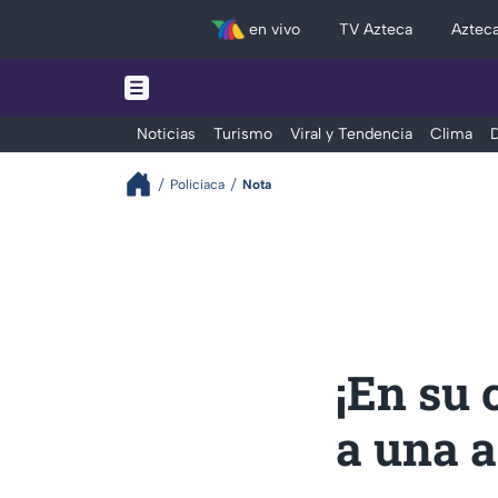
en vivo
TV Azteca
Aztec
Noticias
Turismo
Viral y Tendencia
Clima
D
Policiaca
Nota
¡En su 
a una 