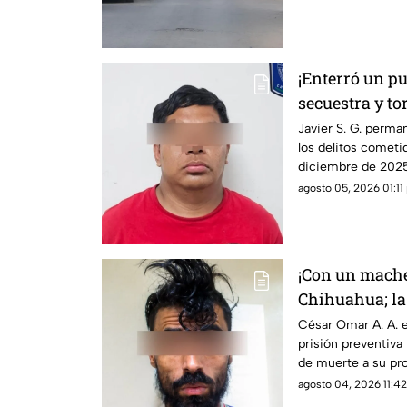
¡Enterró un p
secuestra y to
asesinan a un
Javier S. G. perma
los delitos cometi
diciembre de 2025;
vida a causa de la 
agosto 05, 2026 01:11 
¡Con un mache
Chihuahua; l
despertarlo pa
César Omar A. A. e
prisión preventiva 
de muerte a su pro
la Revolución de P
agosto 04, 2026 11:42