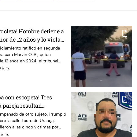
cicleta! Hombre detiene a
nor de 12 años y lo viola
 así logró escapar
uiciamiento ratificó en segunda
na para Marvin O. B., quien
de 12 años en 2024; el tribunal
ón presentada por la defensa
 a. m.
a con escopeta! Tres
 pareja resultan
ridos en Ciudad Juárez
ompañado de otro sujeto, irrumpió
bre la calle Lauro de Uranga;
eron a las cinco víctimas por
s.
 a. m.