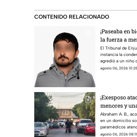
CONTENIDO RELACIONADO
¡Paseaba en bi
la fuerza a me
en Chihuahua;
El Tribunal de Enj
instancia la conde
agredió a un niño 
desechó la apelaci
agosto 06, 2026 10:28
¡Exesposo atac
menores y una
gravemente he
Abraham A. B., ac
en un domicilio so
paramédicos atendi
heridas de esquirla
agosto 06, 2026 08:11