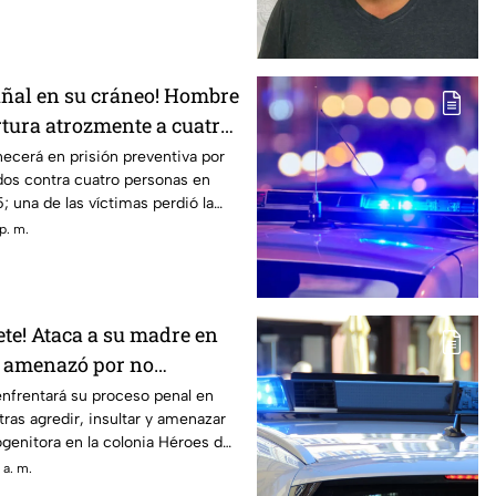
uñal en su cráneo! Hombre
rtura atrozmente a cuatro;
o en Riberas del Bravo
necerá en prisión preventiva por
dos contra cuatro personas en
 una de las víctimas perdió la
agresión directa en la cabeza
p. m.
te! Ataca a su madre en
a amenazó por no
ra ir a trabajar
nfrentará su proceso penal en
tras agredir, insultar y amenazar
genitora en la colonia Héroes de
arral, Chihuahua
 a. m.