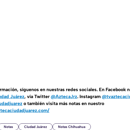
ormación, síguenos en nuestras redes sociales. En Facebook 
udad Juárez
, vía Twitter
@AztecaJrz
. Instagram
@tvaztecaci
udadjuarez
o también visita más notas en nuestro
ztecaciudadjuarez.com/
Notas
Ciudad Juárez
Notas Chihuahua