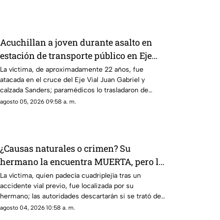
Acuchillan a joven durante asalto en
estación de transporte público en Eje
Vial
La víctima, de aproximadamente 22 años, fue
atacada en el cruce del Eje Vial Juan Gabriel y
calzada Sanders; paramédicos lo trasladaron de
emergencia a un hospital
agosto 05, 2026 09:58 a. m.
¿Causas naturales o crimen? Su
hermano la encuentra MUERTA, pero la
postura de su cuerpo desata sospechas
La víctima, quien padecía cuadriplejía tras un
accidente vial previo, fue localizada por su
hermano; las autoridades descartarán si se trató de
una causa natural o un hecho delictivo
agosto 04, 2026 10:58 a. m.