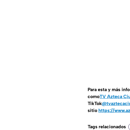
Para esta y más inf
como
TV Azteca Ci
TikTok
@tvaztecaci
sitio
https://www.a
Tags relacionados