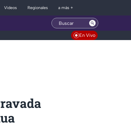
Regionales
Videos
a más +
En Vivo
gravada
hua