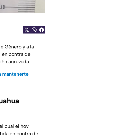
e Género y a la
n en contra de
ción agravada.
a mantenerte
huahua
l cual el hoy
tida en contra de