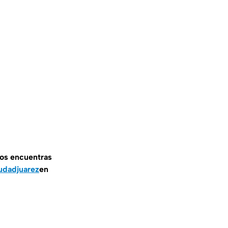
nos encuentras
udadjuarez
en