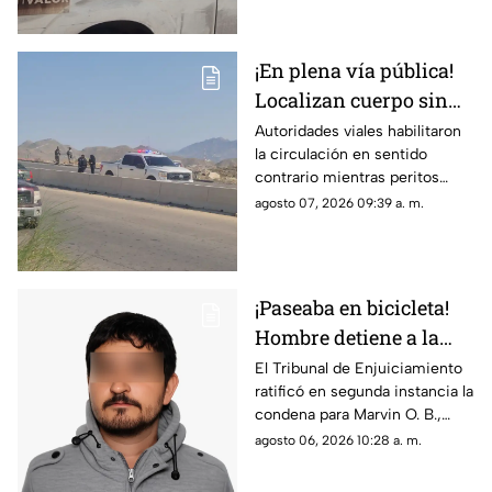
Juárez
conflicto con un hijastro
¡En plena vía pública!
Localizan cuerpo sin
vida en Camino Real;
Autoridades viales habilitaron
la circulación en sentido
desvían tráfico
contrario mientras peritos
procesan la escena; solicitan
agosto 07, 2026 09:39 a. m.
extremar precauciones al
transitar por el sector
¡Paseaba en bicicleta!
Hombre detiene a la
fuerza a menor de 12
El Tribunal de Enjuiciamiento
ratificó en segunda instancia la
años y lo viola en
condena para Marvin O. B.,
Chihuahua; así logró
quien agredió a un niño de 12
agosto 06, 2026 10:28 a. m.
escapar
años en 2024; el tribunal
desechó la apelación