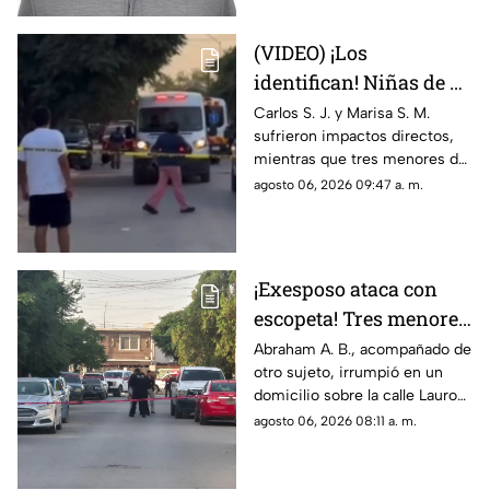
presentada por la defensa
(VIDEO) ¡Los
identifican! Niñas de 9
y 11 años y un
Carlos S. J. y Marisa S. M.
sufrieron impactos directos,
adolescente entre los
mientras que tres menores de
heridos de gravedad en
14, 11 y 9 años resultaron
agosto 06, 2026 09:47 a. m.
el ataque de esta
heridos por esquirlas;
mañana
autoridades buscan a Abraham
B., quien cuenta con
antecedentes de agresión
¡Exesposo ataca con
familiar.
escopeta! Tres menores
y una pareja resultan
Abraham A. B., acompañado de
otro sujeto, irrumpió en un
gravemente heridos en
domicilio sobre la calle Lauro
Ciudad Juárez
de Uranga; paramédicos
agosto 06, 2026 08:11 a. m.
atendieron a las cinco víctimas
por heridas de esquirlas.