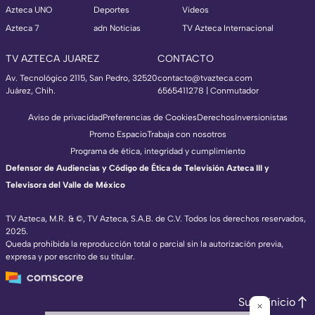
Azteca UNO
Deportes
Videos
Azteca 7
adn Noticias
TV Azteca Internacional
TV AZTECA JUAREZ
CONTACTO
Av. Tecnológico 2115, San Pedro, 32520
contacto@tvazteca.com
Juárez, Chih.
6565411278 | Conmutador
Aviso de privacidad
Preferencias de Cookies
Derechos
Inversionistas
Promo Espacio
Trabaja con nosotros
Programa de ética, integridad y cumplimiento
Defensor de Audiencias y Código de Ética de Televisión Azteca III y
Televisora del Valle de México
TV Azteca, M.R. & ©, TV Azteca, S.A.B. de C.V. Todos los derechos reservados,
2025.
Queda prohibida la reproducción total o parcial sin la autorización previa,
expresa y por escrito de su titular.
Subir inicio