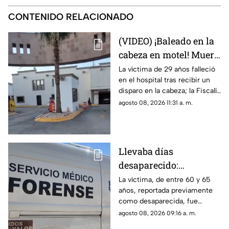
CONTENIDO RELACIONADO
(VIDEO) ¡Baleado en la
cabeza en motel! Muere
hombre tras 8 días de
La víctima de 29 años falleció
en el hospital tras recibir un
recibir disparo por el
disparo en la cabeza; la Fiscalía
ex de su pareja en
busca a Diego A., expareja de
agosto 08, 2026 11:31 a. m.
Juárez
la mujer que lo acompañaba,
como el presunto agresor.
Llevaba días
desaparecido:
Localizan sin vida a
La víctima, de entre 60 y 65
años, reportada previamente
adulto mayor adentro
como desaparecida, fue
de tambo adentro de
localizada en un cuarto de
agosto 08, 2026 09:16 a. m.
una casa en Ciudad
herramientas; indagan