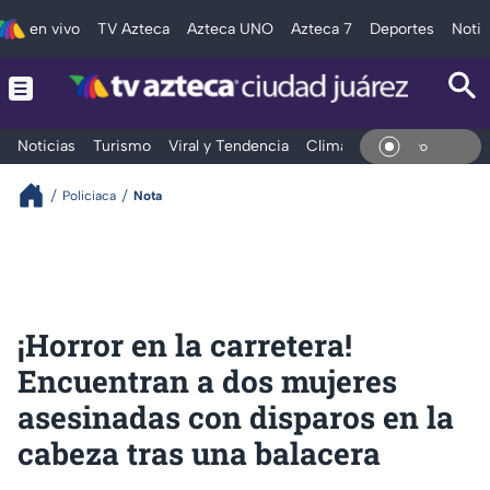
en vivo
TV Azteca
Azteca UNO
Azteca 7
Deportes
Notic
Noticias
Turismo
Viral y Tendencia
Clima
Deportes
Espec
En Vi
Policiaca
Nota
¡Horror en la carretera!
Encuentran a dos mujeres
asesinadas con disparos en la
cabeza tras una balacera