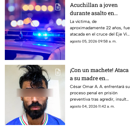
Acuchillan a joven
durante asalto en
estación de transporte
La víctima, de
aproximadamente 22 años, fue
público en Eje Vial
atacada en el cruce del Eje Vial
Juan Gabriel y calzada
agosto 05, 2026 09:58 a. m.
Sanders; paramédicos lo
trasladaron de emergencia a
un hospital
¡Con un machete! Ataca
a su madre en
Chihuahua; la amenazó
César Omar A. A. enfrentará su
proceso penal en prisión
por no despertarlo para
preventiva tras agredir, insultar
ir a trabajar
y amenazar de muerte a su
agosto 04, 2026 11:42 a. m.
progenitora en la colonia
Héroes de la Revolución de
Parral, Chihuahua