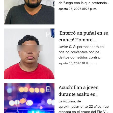
de fuego con la que pretendía
Chihuahua
privar de la vida a su pareja en
agosto 05, 2026 01:25 p. m.
el Rancho Los Mexicanos
¡Enterró un puñal en su
cráneo! Hombre
secuestra y tortura
Javier S. G. permanecerá en
prisión preventiva por los
atrozmente a cuatro;
delitos cometidos contra
asesinan a uno en
cuatro personas en diciembre
agosto 05, 2026 01:11 p. m.
Riberas del Bravo
de 2025; una de las víctimas
perdió la vida a causa de la
agresión directa en la cabeza
Acuchillan a joven
durante asalto en
estación de transporte
La víctima, de
aproximadamente 22 años, fue
público en Eje Vial
atacada en el cruce del Eje Vial