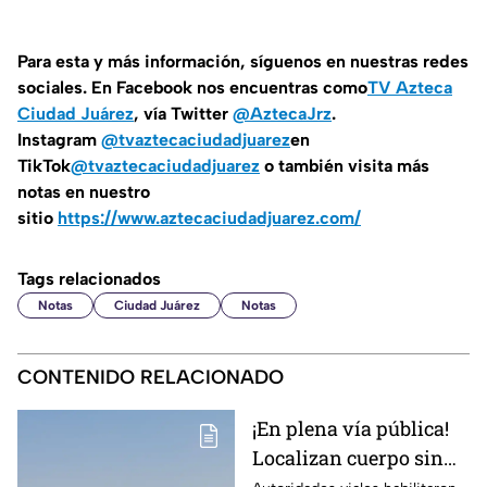
Para esta y más información, síguenos en nuestras redes
sociales. En Facebook nos encuentras como
TV Azteca
Ciudad Juárez
, vía Twitter
@AztecaJrz
.
Instagram
@tvaztecaciudadjuarez
en
TikTok
@tvaztecaciudadjuarez
o también visita más
notas en nuestro
sitio
https://www.aztecaciudadjuarez.com/
Tags relacionados
Notas
Ciudad Juárez
Notas
CONTENIDO RELACIONADO
¡En plena vía pública!
Localizan cuerpo sin