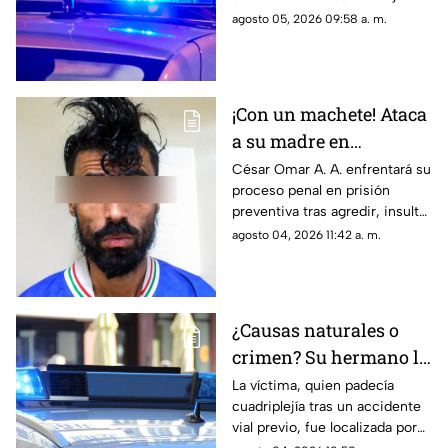
Juan Gabriel y calzada
agosto 05, 2026 09:58 a. m.
Sanders; paramédicos lo
trasladaron de emergencia a
un hospital
¡Con un machete! Ataca
a su madre en
Chihuahua; la amenazó
César Omar A. A. enfrentará su
proceso penal en prisión
por no despertarlo para
preventiva tras agredir, insultar
ir a trabajar
y amenazar de muerte a su
agosto 04, 2026 11:42 a. m.
progenitora en la colonia
Héroes de la Revolución de
Parral, Chihuahua
¿Causas naturales o
crimen? Su hermano la
encuentra MUERTA,
La víctima, quien padecía
cuadriplejía tras un accidente
pero la postura de su
vial previo, fue localizada por
cuerpo desata