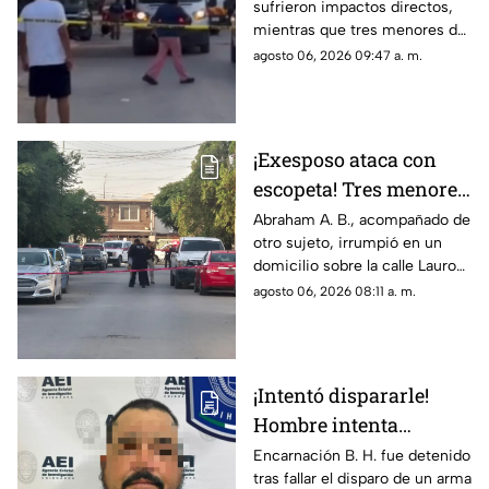
sufrieron impactos directos,
adolescente entre los
mientras que tres menores de
heridos de gravedad en
14, 11 y 9 años resultaron
agosto 06, 2026 09:47 a. m.
el ataque de esta
heridos por esquirlas;
mañana
autoridades buscan a Abraham
B., quien cuenta con
antecedentes de agresión
¡Exesposo ataca con
familiar.
escopeta! Tres menores
y una pareja resultan
Abraham A. B., acompañado de
otro sujeto, irrumpió en un
gravemente heridos en
domicilio sobre la calle Lauro
Ciudad Juárez
de Uranga; paramédicos
agosto 06, 2026 08:11 a. m.
atendieron a las cinco víctimas
por heridas de esquirlas.
¡Intentó dispararle!
Hombre intenta
asesinar a su esposa y
Encarnación B. H. fue detenido
tras fallar el disparo de un arma
la asfixia en