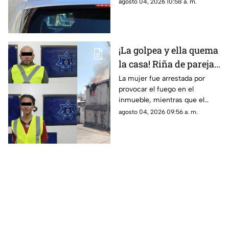
su hermano; las autoridades
agosto 04, 2026 10:58 a. m.
sospechas
descartarán si se trató de una
causa natural o un hecho
delictivo
¡La golpea y ella quema
la casa! Riña de pareja
termina en incendio
La mujer fue arrestada por
provocar el fuego en el
total de vivienda en
inmueble, mientras que el
Ciudad Juárez
hombre fue detenido por
agosto 04, 2026 09:56 a. m.
violencia familiar tras agredirla
físicamente durante una
discusión.