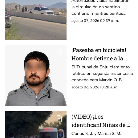
vida en Camino Real;
Autoridades viales habilitaron
la circulación en sentido
desvían tráfico
contrario mientras peritos
procesan la escena; solicitan
agosto 07, 2026 09:39 a. m.
extremar precauciones al
transitar por el sector
¡Paseaba en bicicleta!
Hombre detiene a la
fuerza a menor de 12
El Tribunal de Enjuiciamiento
ratificó en segunda instancia la
años y lo viola en
condena para Marvin O. B.,
Chihuahua; así logró
quien agredió a un niño de 12
agosto 06, 2026 10:28 a. m.
escapar
años en 2024; el tribunal
desechó la apelación
presentada por la defensa
(VIDEO) ¡Los
identifican! Niñas de 9
y 11 años y un
Carlos S. J. y Marisa S. M.