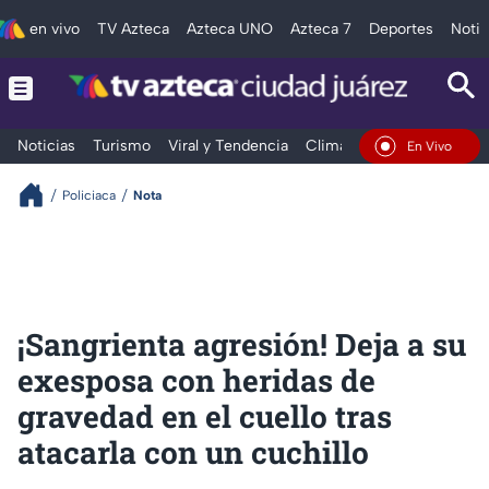
en vivo
TV Azteca
Azteca UNO
Azteca 7
Deportes
Notic
Noticias
Turismo
Viral y Tendencia
Clima
Deportes
Espec
En Vivo
Policiaca
Nota
¡Sangrienta agresión! Deja a su
exesposa con heridas de
gravedad en el cuello tras
atacarla con un cuchillo