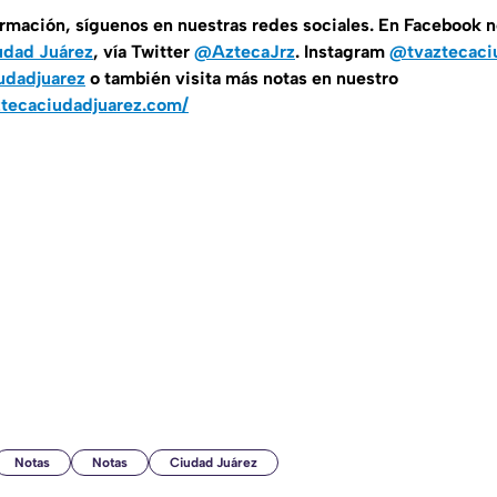
ormación, síguenos en nuestras redes sociales. En Facebook 
udad Juárez
, vía Twitter
@AztecaJrz
. Instagram
@tvaztecaci
udadjuarez
o también visita más notas en nuestro
ztecaciudadjuarez.com/
Notas
Notas
Ciudad Juárez