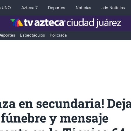
a UNO
Azteca 7
Deportes
Noticias
adn Noticias
eportes
Espectáculos
Policiaca
za en secundaria! Dej
 fúnebre y mensaje