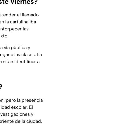
ste viernes?
 atender el llamado
n la cartulina iba
entorpecer las
exto.
la vía pública y
gar a las clases. La
mitan identificar a
?
n, pero la presencia
idad escolar. El
nvestigaciones y
riente de la ciudad.