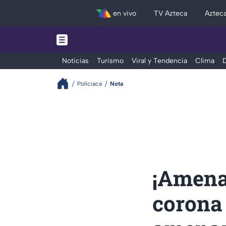
en vivo
TV Azteca
Aztec
Noticias
Turismo
Viral y Tendencia
Clima
D
Policiaca
Nota
¡Amena
corona