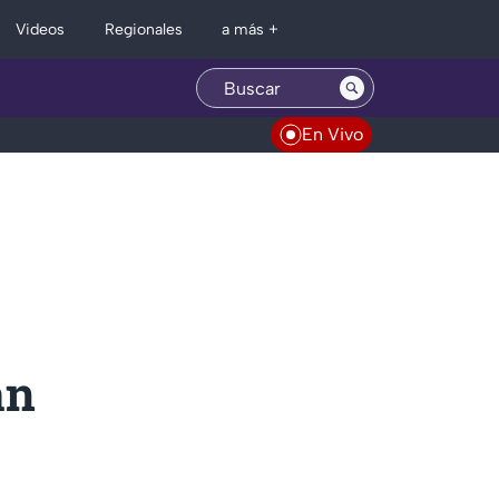
Regionales
Videos
a más +
En Vivo
an