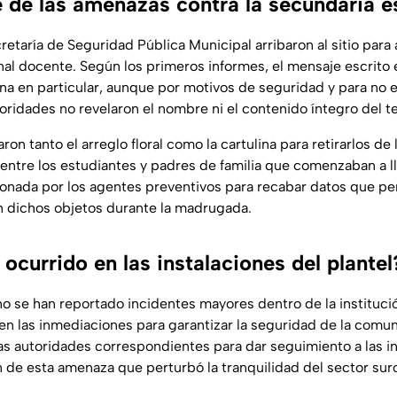
 de las amenazas contra la secundaria e
etaría de Seguridad Pública Municipal arribaron al sitio para
nal docente. Según los primeros informes, el mensaje escrito e
ona en particular, aunque por motivos de seguridad y para no 
toridades no revelaron el nombre ni el contenido íntegro del t
ron tanto el arreglo floral como la cartulina para retirarlos de 
entre los estudiantes y padres de familia que comenzaban a lle
onada por los agentes preventivos para recabar datos que per
 dichos objetos durante la madrugada.
currido en las instalaciones del plantel
o se han reportado incidentes mayores dentro de la institució
en las inmediaciones para garantizar la seguridad de la comun
las autoridades correspondientes para dar seguimiento a las i
n de esta amenaza que perturbó la tranquilidad del sector suro