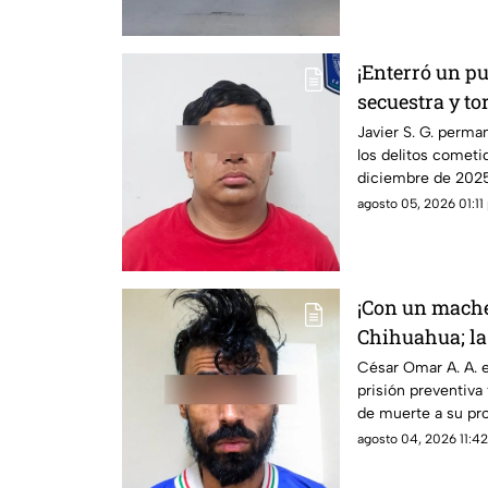
¡Enterró un p
secuestra y to
asesinan a un
Javier S. G. perma
los delitos cometi
diciembre de 2025;
vida a causa de la 
agosto 05, 2026 01:11 
¡Con un mache
Chihuahua; l
despertarlo pa
César Omar A. A. e
prisión preventiva 
de muerte a su pro
la Revolución de P
agosto 04, 2026 11:42