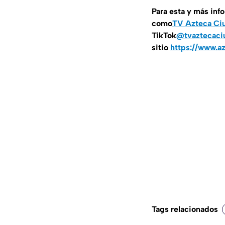
Para esta y más inf
como
TV Azteca Ci
TikTok
@tvaztecaci
sitio
https://www.a
Tags relacionados