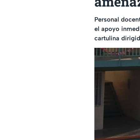
amenaz
Personal docent
el apoyo inmedia
cartulina dirig