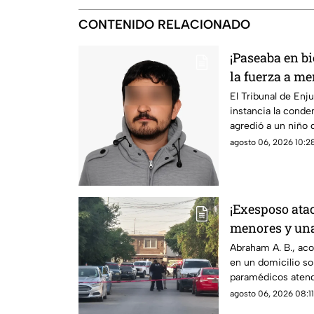
CONTENIDO RELACIONADO
¡Paseaba en bi
la fuerza a me
en Chihuahua;
El Tribunal de Enj
instancia la conde
agredió a un niño 
desechó la apelaci
agosto 06, 2026 10:28
¡Exesposo atac
menores y una
gravemente he
Abraham A. B., ac
en un domicilio so
paramédicos atendi
heridas de esquirla
agosto 06, 2026 08:11