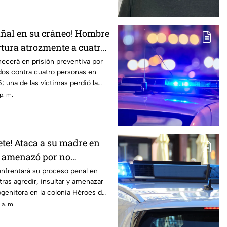
uñal en su cráneo! Hombre
rtura atrozmente a cuatro;
o en Riberas del Bravo
necerá en prisión preventiva por
dos contra cuatro personas en
 una de las víctimas perdió la
agresión directa en la cabeza
p. m.
te! Ataca a su madre en
a amenazó por no
ra ir a trabajar
nfrentará su proceso penal en
tras agredir, insultar y amenazar
genitora en la colonia Héroes de
arral, Chihuahua
 a. m.