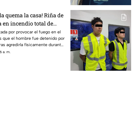
lla quema la casa! Riña de
 en incendio total de
iudad Juárez
tada por provocar el fuego en el
s que el hombre fue detenido por
tras agredirla físicamente durante
6 a. m.