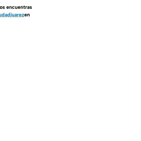
nos encuentras
udadjuarez
en