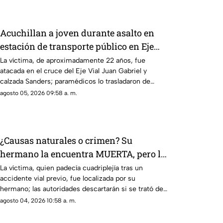
Acuchillan a joven durante asalto en
estación de transporte público en Eje
Vial
La víctima, de aproximadamente 22 años, fue
atacada en el cruce del Eje Vial Juan Gabriel y
calzada Sanders; paramédicos lo trasladaron de
emergencia a un hospital
agosto 05, 2026 09:58 a. m.
¿Causas naturales o crimen? Su
hermano la encuentra MUERTA, pero la
postura de su cuerpo desata sospechas
La víctima, quien padecía cuadriplejía tras un
accidente vial previo, fue localizada por su
hermano; las autoridades descartarán si se trató de
una causa natural o un hecho delictivo
agosto 04, 2026 10:58 a. m.