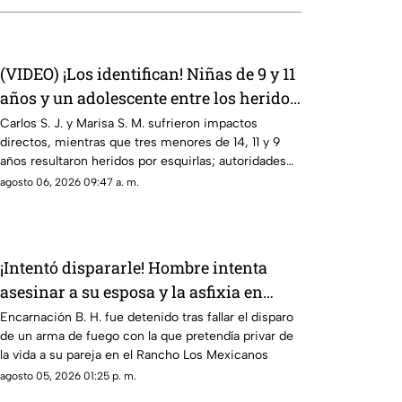
(VIDEO) ¡Los identifican! Niñas de 9 y 11
años y un adolescente entre los heridos
de gravedad en el ataque de esta
Carlos S. J. y Marisa S. M. sufrieron impactos
directos, mientras que tres menores de 14, 11 y 9
mañana
años resultaron heridos por esquirlas; autoridades
buscan a Abraham B., quien cuenta con
agosto 06, 2026 09:47 a. m.
antecedentes de agresión familiar.
¡Intentó dispararle! Hombre intenta
asesinar a su esposa y la asfixia en
Chihuahua
Encarnación B. H. fue detenido tras fallar el disparo
de un arma de fuego con la que pretendía privar de
la vida a su pareja en el Rancho Los Mexicanos
agosto 05, 2026 01:25 p. m.