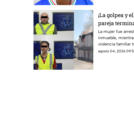
¡La golpea y e
pareja termina
vivienda en C
La mujer fue arres
inmueble, mientra
violencia familiar 
una discusión.
agosto 04, 2026 09:5