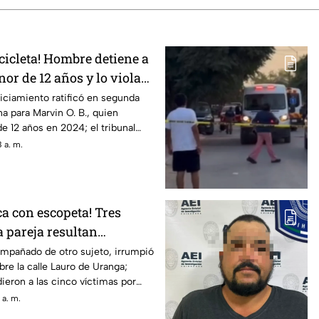
cicleta! Hombre detiene a
nor de 12 años y lo viola
 así logró escapar
uiciamiento ratificó en segunda
na para Marvin O. B., quien
de 12 años en 2024; el tribunal
ón presentada por la defensa
 a. m.
a con escopeta! Tres
 pareja resultan
ridos en Ciudad Juárez
ompañado de otro sujeto, irrumpió
bre la calle Lauro de Uranga;
eron a las cinco víctimas por
s.
 a. m.