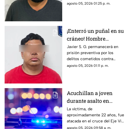
privar de la vida a su pareja en
agosto 05, 2026 01:25 p. m.
el Rancho Los Mexicanos
¡Enterró un puñal en su
cráneo! Hombre
secuestra y tortura
Javier S. G. permanecerá en
prisión preventiva por los
atrozmente a cuatro;
delitos cometidos contra
asesinan a uno en
cuatro personas en diciembre
agosto 05, 2026 01:11 p. m.
Riberas del Bravo
de 2025; una de las víctimas
perdió la vida a causa de la
agresión directa en la cabeza
Acuchillan a joven
durante asalto en
estación de transporte
La víctima, de
aproximadamente 22 años, fue
público en Eje Vial
atacada en el cruce del Eje Vial
Juan Gabriel y calzada
agosto 05, 2026 09:58 a. m.