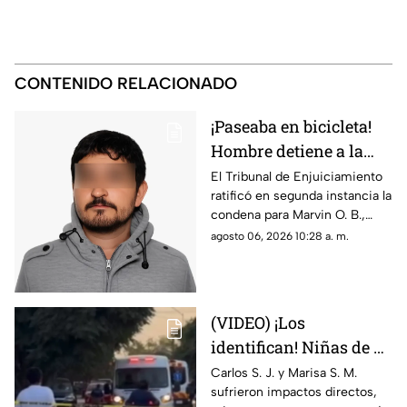
CONTENIDO RELACIONADO
¡Paseaba en bicicleta!
Hombre detiene a la
fuerza a menor de 12
El Tribunal de Enjuiciamiento
ratificó en segunda instancia la
años y lo viola en
condena para Marvin O. B.,
Chihuahua; así logró
quien agredió a un niño de 12
agosto 06, 2026 10:28 a. m.
escapar
años en 2024; el tribunal
desechó la apelación
presentada por la defensa
(VIDEO) ¡Los
identifican! Niñas de 9
y 11 años y un
Carlos S. J. y Marisa S. M.
sufrieron impactos directos,
adolescente entre los