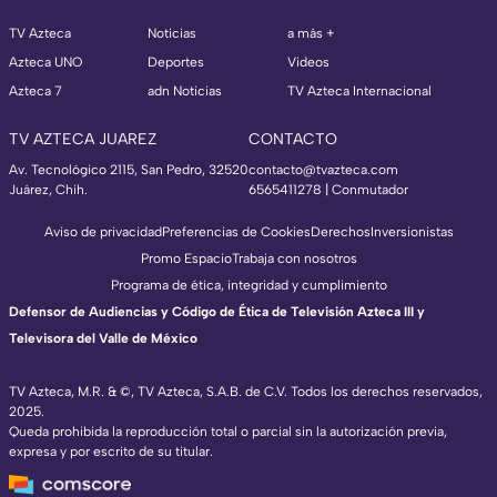
TV Azteca
Noticias
a más +
Azteca UNO
Deportes
Videos
Azteca 7
adn Noticias
TV Azteca Internacional
TV AZTECA JUAREZ
CONTACTO
Av. Tecnológico 2115, San Pedro, 32520
contacto@tvazteca.com
Juárez, Chih.
6565411278 | Conmutador
Aviso de privacidad
Preferencias de Cookies
Derechos
Inversionistas
Promo Espacio
Trabaja con nosotros
Programa de ética, integridad y cumplimiento
Defensor de Audiencias y Código de Ética de Televisión Azteca III y
Televisora del Valle de México
TV Azteca, M.R. & ©, TV Azteca, S.A.B. de C.V. Todos los derechos reservados,
2025.
Queda prohibida la reproducción total o parcial sin la autorización previa,
expresa y por escrito de su titular.