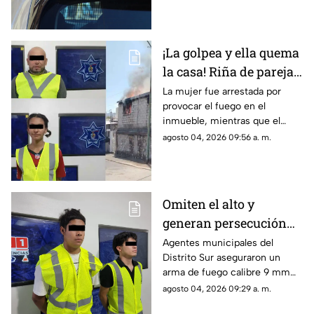
causa natural o un hecho
delictivo
¡La golpea y ella quema
la casa! Riña de pareja
termina en incendio
La mujer fue arrestada por
provocar el fuego en el
total de vivienda en
inmueble, mientras que el
Ciudad Juárez
hombre fue detenido por
agosto 04, 2026 09:56 a. m.
violencia familiar tras agredirla
físicamente durante una
discusión.
Omiten el alto y
generan persecución
en Ciudad Juárez; tres
Agentes municipales del
Distrito Sur aseguraron un
son menores de edad
arma de fuego calibre 9 mm
luego de frenar la huida de un
agosto 04, 2026 09:29 a. m.
automóvil en la calle Agamis.