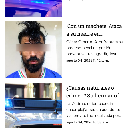
Sanders; paramédicos lo
trasladaron de emergencia a
un hospital
¡Con un machete! Ataca
a su madre en
Chihuahua; la amenazó
César Omar A. A. enfrentará su
proceso penal en prisión
por no despertarlo para
preventiva tras agredir, insultar
ir a trabajar
y amenazar de muerte a su
agosto 04, 2026 11:42 a. m.
progenitora en la colonia
Héroes de la Revolución de
Parral, Chihuahua
¿Causas naturales o
crimen? Su hermano la
encuentra MUERTA,
La víctima, quien padecía
cuadriplejía tras un accidente
pero la postura de su
vial previo, fue localizada por
cuerpo desata
su hermano; las autoridades
agosto 04, 2026 10:58 a. m.
sospechas
descartarán si se trató de una