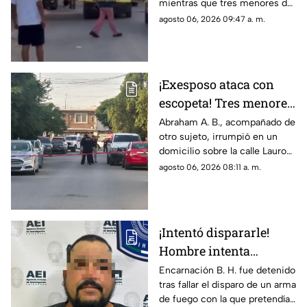
mientras que tres menores de
heridos de gravedad en
14, 11 y 9 años resultaron
agosto 06, 2026 09:47 a. m.
el ataque de esta
heridos por esquirlas;
mañana
autoridades buscan a Abraham
B., quien cuenta con
antecedentes de agresión
¡Exesposo ataca con
familiar.
escopeta! Tres menores
y una pareja resultan
Abraham A. B., acompañado de
otro sujeto, irrumpió en un
gravemente heridos en
domicilio sobre la calle Lauro
Ciudad Juárez
de Uranga; paramédicos
agosto 06, 2026 08:11 a. m.
atendieron a las cinco víctimas
por heridas de esquirlas.
¡Intentó dispararle!
Hombre intenta
asesinar a su esposa y
Encarnación B. H. fue detenido
tras fallar el disparo de un arma
la asfixia en
de fuego con la que pretendía
Chihuahua