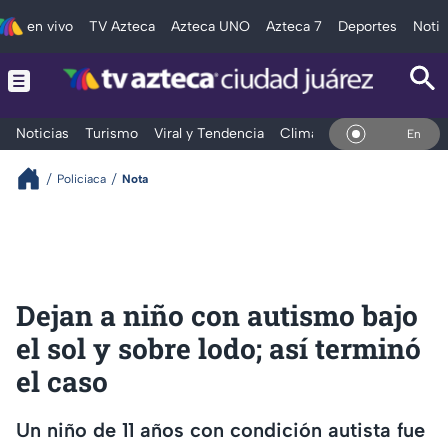
en vivo
TV Azteca
Azteca UNO
Azteca 7
Deportes
Notic
Noticias
Turismo
Viral y Tendencia
Clima
Deportes
Espec
En Vivo
Policiaca
Nota
Dejan a niño con autismo bajo
el sol y sobre lodo; así terminó
el caso
Un niño de 11 años con condición autista fue