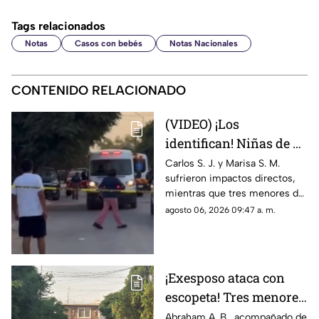
Tags relacionados
Notas
Casos con bebés
Notas Nacionales
CONTENIDO RELACIONADO
(VIDEO) ¡Los
identifican! Niñas de 9
y 11 años y un
Carlos S. J. y Marisa S. M.
sufrieron impactos directos,
adolescente entre los
mientras que tres menores de
heridos de gravedad en
14, 11 y 9 años resultaron
agosto 06, 2026 09:47 a. m.
el ataque de esta
heridos por esquirlas;
mañana
autoridades buscan a Abraham
B., quien cuenta con
antecedentes de agresión
¡Exesposo ataca con
familiar.
escopeta! Tres menores
y una pareja resultan
Abraham A. B., acompañado de