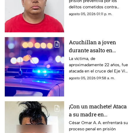
prisión preventiva por los
atrozmente a cuatro;
delitos cometidos contra
asesinan a uno en
cuatro personas en diciembre
agosto 05, 2026 01:11 p. m.
Riberas del Bravo
de 2025; una de las víctimas
perdió la vida a causa de la
agresión directa en la cabeza
Acuchillan a joven
durante asalto en
estación de transporte
La víctima, de
aproximadamente 22 años, fue
público en Eje Vial
atacada en el cruce del Eje Vial
Juan Gabriel y calzada
agosto 05, 2026 09:58 a. m.
Sanders; paramédicos lo
trasladaron de emergencia a
un hospital
¡Con un machete! Ataca
a su madre en
Chihuahua; la amenazó
César Omar A. A. enfrentará su
proceso penal en prisión
por no despertarlo para