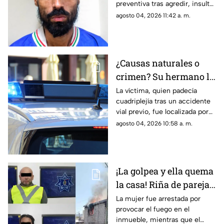
preventiva tras agredir, insultar
ir a trabajar
y amenazar de muerte a su
agosto 04, 2026 11:42 a. m.
progenitora en la colonia
Héroes de la Revolución de
Parral, Chihuahua
¿Causas naturales o
crimen? Su hermano la
encuentra MUERTA,
La víctima, quien padecía
cuadriplejía tras un accidente
pero la postura de su
vial previo, fue localizada por
cuerpo desata
su hermano; las autoridades
agosto 04, 2026 10:58 a. m.
sospechas
descartarán si se trató de una
causa natural o un hecho
delictivo
¡La golpea y ella quema
la casa! Riña de pareja
termina en incendio
La mujer fue arrestada por
provocar el fuego en el
total de vivienda en
inmueble, mientras que el