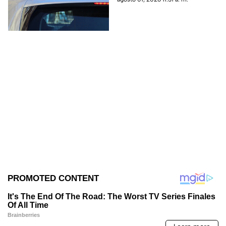
sujetos; el hecho generó una
intensa movilización policial