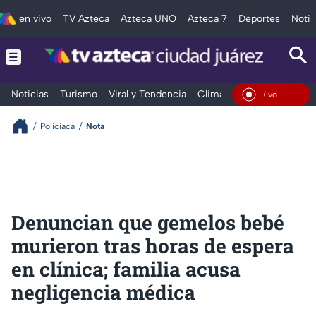
en vivo
TV Azteca
Azteca UNO
Azteca 7
Deportes
Notic
Noticias
Turismo
Viral y Tendencia
Clima
Deportes
Espec
En Vivo
Policiaca
Nota
Denuncian que gemelos bebé
murieron tras horas de espera
en clínica; familia acusa
negligencia médica