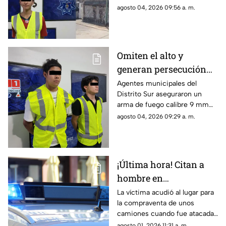
Ciudad Juárez
hombre fue detenido por
agosto 04, 2026 09:56 a. m.
violencia familiar tras agredirla
físicamente durante una
discusión.
Omiten el alto y
generan persecución
en Ciudad Juárez; tres
Agentes municipales del
Distrito Sur aseguraron un
son menores de edad
arma de fuego calibre 9 mm
luego de frenar la huida de un
agosto 04, 2026 09:29 a. m.
automóvil en la calle Agamis.
¡Última hora! Citan a
hombre en
supermercado de
La víctima acudió al lugar para
la compraventa de unos
bulevar Zaragoza y lo
camiones cuando fue atacada
acribillan este sábado
a corta distancia por dos
agosto 01, 2026 11:31 a. m.