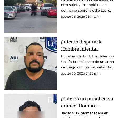
otro sujeto, irrumpió en un
gravemente heridos en
domicilio sobre la calle Lauro
Ciudad Juárez
de Uranga; paramédicos
agosto 06, 2026 08:11 a. m.
atendieron a las cinco víctimas
por heridas de esquirlas.
¡Intentó dispararle!
Hombre intenta
asesinar a su esposa y
Encarnación B. H. fue detenido
tras fallar el disparo de un arma
la asfixia en
de fuego con la que pretendía
Chihuahua
privar de la vida a su pareja en
agosto 05, 2026 01:25 p. m.
el Rancho Los Mexicanos
¡Enterró un puñal en su
cráneo! Hombre
secuestra y tortura
Javier S. G. permanecerá en