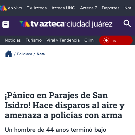
en vivo
TV Azteca
Azteca UNO
Azteca 7
Deportes
Notic
Noticias
Turismo
Viral y Tendencia
Clima
Deportes
Espec
En Viv
Policiaca
Nota
¡Pánico en Parajes de San
Isidro! Hace disparos al aire y
amenaza a policías con arma
Un hombre de 44 años terminó bajo