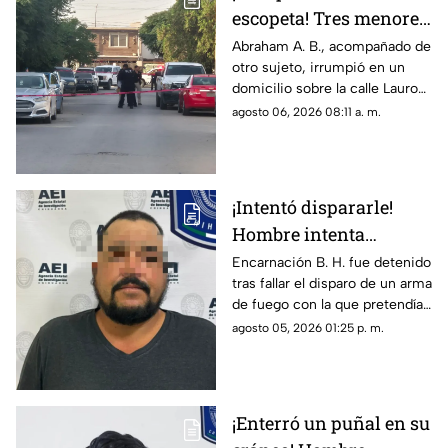
escopeta! Tres menores
y una pareja resultan
Abraham A. B., acompañado de
otro sujeto, irrumpió en un
gravemente heridos en
domicilio sobre la calle Lauro
Ciudad Juárez
de Uranga; paramédicos
agosto 06, 2026 08:11 a. m.
atendieron a las cinco víctimas
por heridas de esquirlas.
¡Intentó dispararle!
Hombre intenta
asesinar a su esposa y
Encarnación B. H. fue detenido
tras fallar el disparo de un arma
la asfixia en
de fuego con la que pretendía
Chihuahua
privar de la vida a su pareja en
agosto 05, 2026 01:25 p. m.
el Rancho Los Mexicanos
¡Enterró un puñal en su