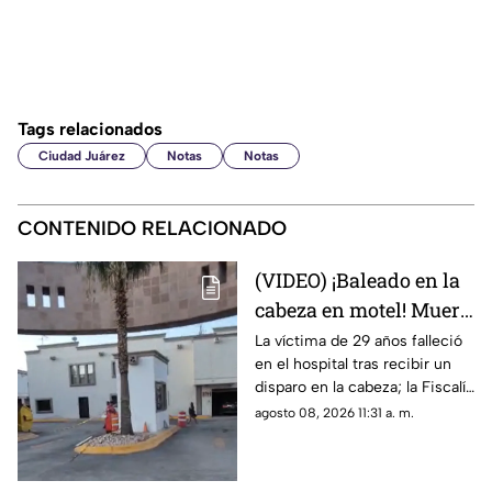
Tags relacionados
Ciudad Juárez
Notas
Notas
CONTENIDO RELACIONADO
(VIDEO) ¡Baleado en la
cabeza en motel! Muere
hombre tras 8 días de
La víctima de 29 años falleció
en el hospital tras recibir un
recibir disparo por el
disparo en la cabeza; la Fiscalía
ex de su pareja en
busca a Diego A., expareja de
agosto 08, 2026 11:31 a. m.
Juárez
la mujer que lo acompañaba,
como el presunto agresor.