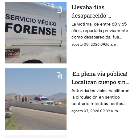
Llevaba días
desaparecido:
Localizan sin vida a
La víctima, de entre 60 y 65
años, reportada previamente
adulto mayor adentro
como desaparecida, fue
de tambo adentro de
localizada en un cuarto de
agosto 08, 2026 09:16 a. m.
una casa en Ciudad
herramientas; indagan
Juárez
conflicto con un hijastro
¡En plena vía pública!
Localizan cuerpo sin
vida en Camino Real;
Autoridades viales habilitaron
la circulación en sentido
desvían tráfico
contrario mientras peritos
procesan la escena; solicitan
agosto 07, 2026 09:39 a. m.
extremar precauciones al
transitar por el sector