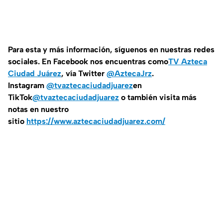
Para esta y más información, síguenos en nuestras redes
sociales. En Facebook nos encuentras como
TV Azteca
Ciudad Juárez
, vía Twitter
@AztecaJrz
.
Instagram
@tvaztecaciudadjuarez
en
TikTok
@tvaztecaciudadjuarez
o también visita más
notas en nuestro
sitio
https://www.aztecaciudadjuarez.com/