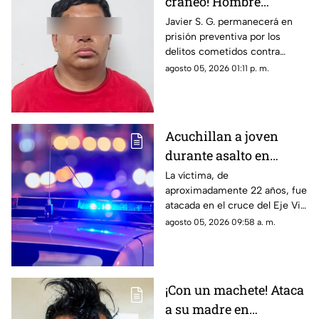
cráneo! Hombre
secuestra y tortura
Javier S. G. permanecerá en
prisión preventiva por los
atrozmente a cuatro;
delitos cometidos contra
asesinan a uno en
cuatro personas en diciembre
agosto 05, 2026 01:11 p. m.
Riberas del Bravo
de 2025; una de las víctimas
perdió la vida a causa de la
agresión directa en la cabeza
Acuchillan a joven
durante asalto en
estación de transporte
La víctima, de
aproximadamente 22 años, fue
público en Eje Vial
atacada en el cruce del Eje Vial
Juan Gabriel y calzada
agosto 05, 2026 09:58 a. m.
Sanders; paramédicos lo
trasladaron de emergencia a
un hospital
¡Con un machete! Ataca
a su madre en