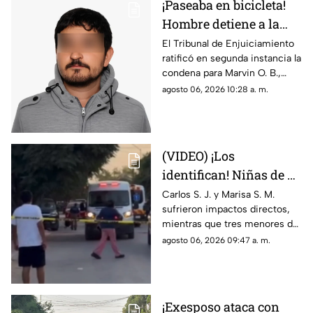
¡Paseaba en bicicleta!
Hombre detiene a la
fuerza a menor de 12
El Tribunal de Enjuiciamiento
ratificó en segunda instancia la
años y lo viola en
condena para Marvin O. B.,
Chihuahua; así logró
quien agredió a un niño de 12
agosto 06, 2026 10:28 a. m.
escapar
años en 2024; el tribunal
desechó la apelación
presentada por la defensa
(VIDEO) ¡Los
identifican! Niñas de 9
y 11 años y un
Carlos S. J. y Marisa S. M.
sufrieron impactos directos,
adolescente entre los
mientras que tres menores de
heridos de gravedad en
14, 11 y 9 años resultaron
agosto 06, 2026 09:47 a. m.
el ataque de esta
heridos por esquirlas;
mañana
autoridades buscan a Abraham
B., quien cuenta con
antecedentes de agresión
¡Exesposo ataca con
familiar.