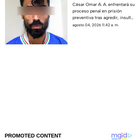
Chihuahua; la amenazó
César Omar A. A. enfrentará su
proceso penal en prisión
por no despertarlo para
preventiva tras agredir, insultar
ir a trabajar
y amenazar de muerte a su
agosto 04, 2026 11:42 a. m.
progenitora en la colonia
Héroes de la Revolución de
Parral, Chihuahua