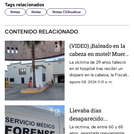
Tags relacionados
Notas
Notas
Notas Chihuahua
CONTENIDO RELACIONADO
(VIDEO) ¡Baleado en la
cabeza en motel! Muere
hombre tras 8 días de
La víctima de 29 años falleció
en el hospital tras recibir un
recibir disparo por el
disparo en la cabeza; la Fiscalía
ex de su pareja en
busca a Diego A., expareja de
agosto 08, 2026 11:31 a. m.
Juárez
la mujer que lo acompañaba,
como el presunto agresor.
Llevaba días
desaparecido:
Localizan sin vida a
La víctima, de entre 60 y 65
años, reportada previamente