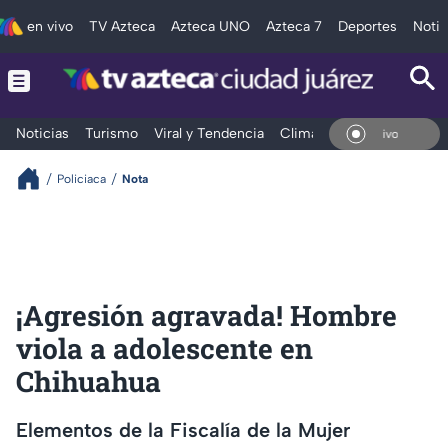
en vivo
TV Azteca
Azteca UNO
Azteca 7
Deportes
Notic
Noticias
Turismo
Viral y Tendencia
Clima
Deportes
Espec
En Vivo
Policiaca
Nota
¡Agresión agravada! Hombre
viola a adolescente en
Chihuahua
Elementos de la Fiscalía de la Mujer