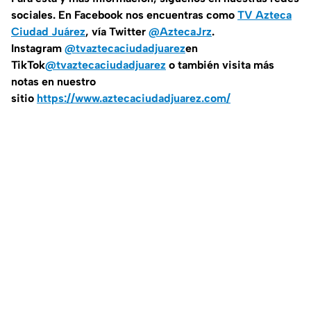
sociales. En Facebook nos encuentras como
TV Azteca
Ciudad Juárez
, vía Twitter
@AztecaJrz
.
Instagram
@tvaztecaciudadjuarez
en
TikTok
@tvaztecaciudadjuarez
o también visita más
notas en nuestro
sitio
https://www.aztecaciudadjuarez.com/