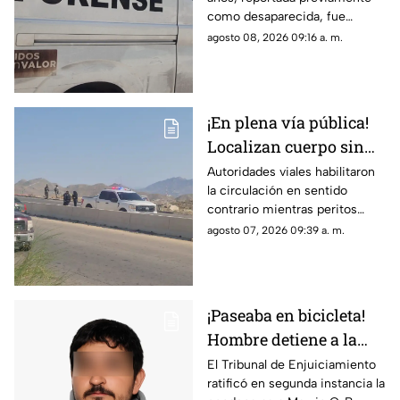
adulto mayor adentro
como desaparecida, fue
de tambo adentro de
localizada en un cuarto de
agosto 08, 2026 09:16 a. m.
una casa en Ciudad
herramientas; indagan
Juárez
conflicto con un hijastro
¡En plena vía pública!
Localizan cuerpo sin
vida en Camino Real;
Autoridades viales habilitaron
la circulación en sentido
desvían tráfico
contrario mientras peritos
procesan la escena; solicitan
agosto 07, 2026 09:39 a. m.
extremar precauciones al
transitar por el sector
¡Paseaba en bicicleta!
Hombre detiene a la
fuerza a menor de 12
El Tribunal de Enjuiciamiento
ratificó en segunda instancia la
años y lo viola en