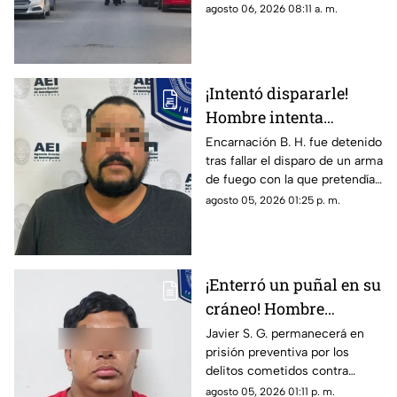
de Uranga; paramédicos
agosto 06, 2026 08:11 a. m.
atendieron a las cinco víctimas
por heridas de esquirlas.
¡Intentó dispararle!
Hombre intenta
asesinar a su esposa y
Encarnación B. H. fue detenido
tras fallar el disparo de un arma
la asfixia en
de fuego con la que pretendía
Chihuahua
privar de la vida a su pareja en
agosto 05, 2026 01:25 p. m.
el Rancho Los Mexicanos
¡Enterró un puñal en su
cráneo! Hombre
secuestra y tortura
Javier S. G. permanecerá en
prisión preventiva por los
atrozmente a cuatro;
delitos cometidos contra
asesinan a uno en
cuatro personas en diciembre
agosto 05, 2026 01:11 p. m.