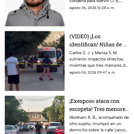
condena para Marvin O. B.,
Chihuahua; así logró
quien agredió a un niño de 12
agosto 06, 2026 10:28 a. m.
escapar
años en 2024; el tribunal
desechó la apelación
presentada por la defensa
(VIDEO) ¡Los
identifican! Niñas de 9
y 11 años y un
Carlos S. J. y Marisa S. M.
sufrieron impactos directos,
adolescente entre los
mientras que tres menores de
heridos de gravedad en
14, 11 y 9 años resultaron
agosto 06, 2026 09:47 a. m.
el ataque de esta
heridos por esquirlas;
mañana
autoridades buscan a Abraham
B., quien cuenta con
antecedentes de agresión
¡Exesposo ataca con
familiar.
escopeta! Tres menores
y una pareja resultan
Abraham A. B., acompañado de
otro sujeto, irrumpió en un
gravemente heridos en
domicilio sobre la calle Lauro
Ciudad Juárez