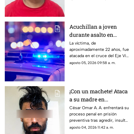
Riberas del Bravo
de 2025; una de las víctimas
perdió la vida a causa de la
agresión directa en la cabeza
Acuchillan a joven
durante asalto en
estación de transporte
La víctima, de
aproximadamente 22 años, fue
público en Eje Vial
atacada en el cruce del Eje Vial
Juan Gabriel y calzada
agosto 05, 2026 09:58 a. m.
Sanders; paramédicos lo
trasladaron de emergencia a
un hospital
¡Con un machete! Ataca
a su madre en
Chihuahua; la amenazó
César Omar A. A. enfrentará su
proceso penal en prisión
por no despertarlo para
preventiva tras agredir, insultar
ir a trabajar
y amenazar de muerte a su
agosto 04, 2026 11:42 a. m.
progenitora en la colonia