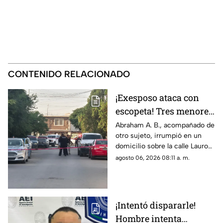
CONTENIDO RELACIONADO
¡Exesposo ataca con
escopeta! Tres menores
y una pareja resultan
Abraham A. B., acompañado de
otro sujeto, irrumpió en un
gravemente heridos en
domicilio sobre la calle Lauro
Ciudad Juárez
de Uranga; paramédicos
agosto 06, 2026 08:11 a. m.
atendieron a las cinco víctimas
por heridas de esquirlas.
¡Intentó dispararle!
Hombre intenta