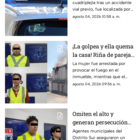
cuadriplejía tras un accidente
pero la postura de su
vial previo, fue localizada por
cuerpo desata
su hermano; las autoridades
agosto 04, 2026 10:58 a. m.
sospechas
descartarán si se trató de una
causa natural o un hecho
delictivo
¡La golpea y ella quema
la casa! Riña de pareja
termina en incendio
La mujer fue arrestada por
provocar el fuego en el
total de vivienda en
inmueble, mientras que el
Ciudad Juárez
hombre fue detenido por
agosto 04, 2026 09:56 a. m.
violencia familiar tras agredirla
físicamente durante una
discusión.
Omiten el alto y
generan persecución
en Ciudad Juárez; tres
Agentes municipales del
Distrito Sur aseguraron un
son menores de edad