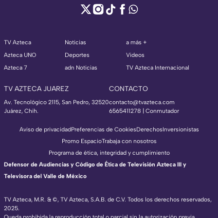
TV Azteca
Noticias
a más +
Azteca UNO
Deportes
Videos
Azteca 7
adn Noticias
TV Azteca Internacional
TV AZTECA JUAREZ
CONTACTO
Av. Tecnológico 2115, San Pedro, 32520
contacto@tvazteca.com
Juárez, Chih.
6565411278 | Conmutador
Aviso de privacidad
Preferencias de Cookies
Derechos
Inversionistas
Promo Espacio
Trabaja con nosotros
Programa de ética, integridad y cumplimiento
Defensor de Audiencias y Código de Ética de Televisión Azteca III y
Televisora del Valle de México
TV Azteca, M.R. & ©, TV Azteca, S.A.B. de C.V. Todos los derechos reservados,
2025.
Queda prohibida la reproducción total o parcial sin la autorización previa,