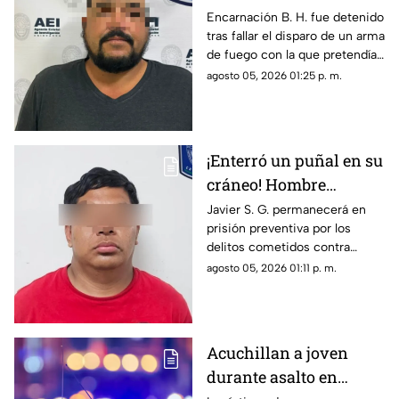
asesinar a su esposa y
Encarnación B. H. fue detenido
tras fallar el disparo de un arma
la asfixia en
de fuego con la que pretendía
Chihuahua
privar de la vida a su pareja en
agosto 05, 2026 01:25 p. m.
el Rancho Los Mexicanos
¡Enterró un puñal en su
cráneo! Hombre
secuestra y tortura
Javier S. G. permanecerá en
prisión preventiva por los
atrozmente a cuatro;
delitos cometidos contra
asesinan a uno en
cuatro personas en diciembre
agosto 05, 2026 01:11 p. m.
Riberas del Bravo
de 2025; una de las víctimas
perdió la vida a causa de la
agresión directa en la cabeza
Acuchillan a joven
durante asalto en