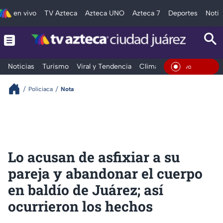
en vivo
TV Azteca
Azteca UNO
Azteca 7
Deportes
Notic
Noticias
Turismo
Viral y Tendencia
Clima
Deportes
Espec
En Viv
Policiaca
Nota
Lo acusan de asfixiar a su
pareja y abandonar el cuerpo
en baldío de Juárez; así
ocurrieron los hechos