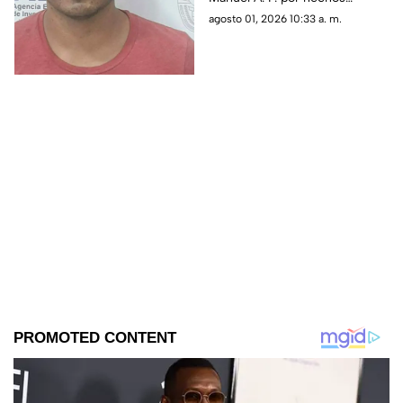
Revolución Mexicana
ocurridos en 2020; purgará su
agosto 01, 2026 10:33 a. m.
condena en el Cereso número
3 de Ciudad Juárez.