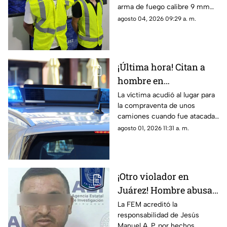
arma de fuego calibre 9 mm
luego de frenar la huida de un
agosto 04, 2026 09:29 a. m.
automóvil en la calle Agamis.
¡Última hora! Citan a
hombre en
supermercado de
La víctima acudió al lugar para
la compraventa de unos
bulevar Zaragoza y lo
camiones cuando fue atacada
acribillan este sábado
a corta distancia por dos
agosto 01, 2026 11:31 a. m.
sujetos; el hecho generó una
intensa movilización policial
¡Otro violador en
Juárez! Hombre abusa
sexualmente de una
La FEM acreditó la
responsabilidad de Jesús
menor en la
Manuel A. P. por hechos