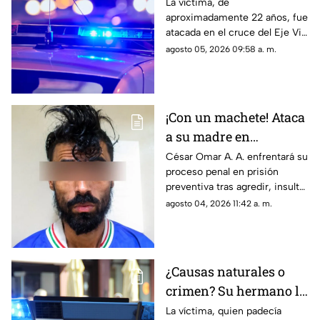
estación de transporte
La víctima, de
aproximadamente 22 años, fue
público en Eje Vial
atacada en el cruce del Eje Vial
Juan Gabriel y calzada
agosto 05, 2026 09:58 a. m.
Sanders; paramédicos lo
trasladaron de emergencia a
un hospital
¡Con un machete! Ataca
a su madre en
Chihuahua; la amenazó
César Omar A. A. enfrentará su
proceso penal en prisión
por no despertarlo para
preventiva tras agredir, insultar
ir a trabajar
y amenazar de muerte a su
agosto 04, 2026 11:42 a. m.
progenitora en la colonia
Héroes de la Revolución de
Parral, Chihuahua
¿Causas naturales o
crimen? Su hermano la
encuentra MUERTA,
La víctima, quien padecía