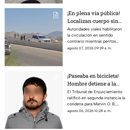
¡En plena vía pública!
Localizan cuerpo sin
vida en Camino Real;
Autoridades viales habilitaron
la circulación en sentido
desvían tráfico
contrario mientras peritos
procesan la escena; solicitan
agosto 07, 2026 09:39 a. m.
extremar precauciones al
transitar por el sector
¡Paseaba en bicicleta!
Hombre detiene a la
fuerza a menor de 12
El Tribunal de Enjuiciamiento
ratificó en segunda instancia la
años y lo viola en
condena para Marvin O. B.,
Chihuahua; así logró
quien agredió a un niño de 12
agosto 06, 2026 10:28 a. m.
escapar
años en 2024; el tribunal
desechó la apelación
presentada por la defensa