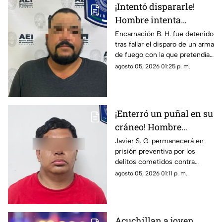
¡Intentó dispararle!
Hombre intenta
asesinar a su esposa y
Encarnación B. H. fue detenido
tras fallar el disparo de un arma
la asfixia en
de fuego con la que pretendía
Chihuahua
privar de la vida a su pareja en
agosto 05, 2026 01:25 p. m.
el Rancho Los Mexicanos
¡Enterró un puñal en su
cráneo! Hombre
secuestra y tortura
Javier S. G. permanecerá en
prisión preventiva por los
atrozmente a cuatro;
delitos cometidos contra
asesinan a uno en
cuatro personas en diciembre
agosto 05, 2026 01:11 p. m.
Riberas del Bravo
de 2025; una de las víctimas
perdió la vida a causa de la
agresión directa en la cabeza
Acuchillan a joven