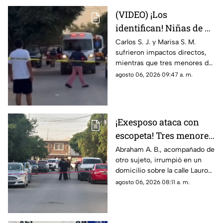
(VIDEO) ¡Los
identifican! Niñas de 9
y 11 años y un
Carlos S. J. y Marisa S. M.
sufrieron impactos directos,
adolescente entre los
mientras que tres menores de
heridos de gravedad en
14, 11 y 9 años resultaron
agosto 06, 2026 09:47 a. m.
el ataque de esta
heridos por esquirlas;
mañana
autoridades buscan a Abraham
B., quien cuenta con
antecedentes de agresión
¡Exesposo ataca con
familiar.
escopeta! Tres menores
y una pareja resultan
Abraham A. B., acompañado de
otro sujeto, irrumpió en un
gravemente heridos en
domicilio sobre la calle Lauro
Ciudad Juárez
de Uranga; paramédicos
agosto 06, 2026 08:11 a. m.
atendieron a las cinco víctimas
por heridas de esquirlas.