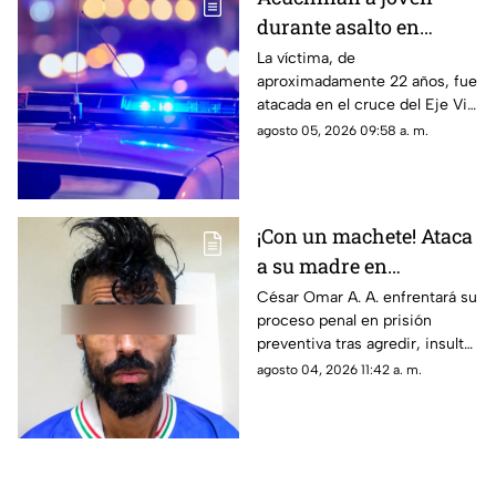
durante asalto en
estación de transporte
La víctima, de
aproximadamente 22 años, fue
público en Eje Vial
atacada en el cruce del Eje Vial
Juan Gabriel y calzada
agosto 05, 2026 09:58 a. m.
Sanders; paramédicos lo
trasladaron de emergencia a
un hospital
¡Con un machete! Ataca
a su madre en
Chihuahua; la amenazó
César Omar A. A. enfrentará su
proceso penal en prisión
por no despertarlo para
preventiva tras agredir, insultar
ir a trabajar
y amenazar de muerte a su
agosto 04, 2026 11:42 a. m.
progenitora en la colonia
Héroes de la Revolución de
Parral, Chihuahua